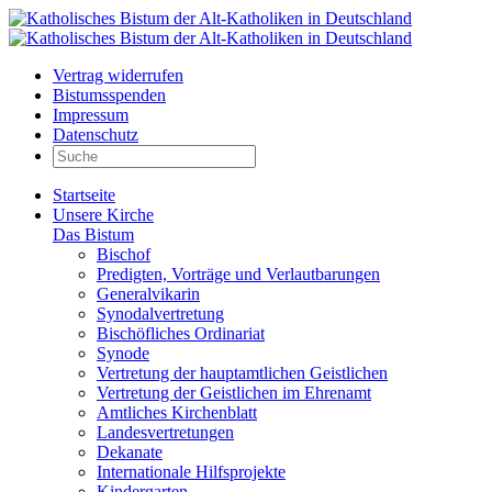
Vertrag widerrufen
Bistumsspenden
Impressum
Datenschutz
Startseite
Unsere Kirche
Das Bistum
Bischof
Predigten, Vorträge und Verlautbarungen
Generalvikarin
Synodalvertretung
Bischöfliches Ordinariat
Synode
Vertretung der hauptamtlichen Geistlichen
Vertretung der Geistlichen im Ehrenamt
Amtliches Kirchenblatt
Landesvertretungen
Dekanate
Internationale Hilfsprojekte
Kindergarten