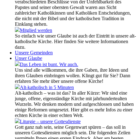
verabschiedeten Beschlüsse von der Unfehlbarkeit des
Papstes und seiner obersten Gewalt waren aus Sicht
zahlreicher Katholikinnen und Katholiken Entscheidungen,
die nicht mit der Bibel und der katholischen Tradition in
Einklang stehen.
Mitglied werden
So einfach wie unser Glaube ist auch der Eintritt in unsere alt-
katholische Kirche. Hier finden Sie weitere Informationen
dazu.
Unsere Gemeinden
Unser Glaube
Das Leben ist bunt. Wir auch.
Uns sind alle willkommen, die ihre Gaben, ihre Ideen und
ihren Glauben einbringen wollen. Klingt gut für Sie? Dann
erfahren Sie mehr über unsere offene Kirche!
Alt-katholisch in 5 Minuten
Alt-katholisch – was ist das? In aller Kürze: Wir sind eine
junge, offene, eigenständige Kirche mit jahrhundertealten
Wurzeln. Wir denken modern und aufgeschlossen und haben
einige Reformen umgesetzt. Hier gibt es mehr Infos zu einer
echten Kirche in einer echten Welt.
Liturgie – unsere Gottesdienste
Gott ganz nah sein, seine Gegenwart spüren – das soll in
unseren Gottesdiensten möglich sein. Die folgenden Zeilen
vermitteln Ihnen einen ersten Eindruck. Aber am besten