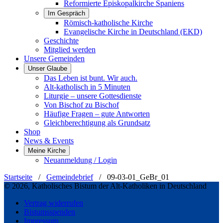
Reformierte Episkopalkirche Spaniens
Im Gespräch
Römisch-katholische Kirche
Evangelische Kirche in Deutschland (EKD)
Geschichte
Mitglied werden
Unsere Gemeinden
Unser Glaube
Das Leben ist bunt. Wir auch.
Alt-katholisch in 5 Minuten
Liturgie – unsere Gottesdienste
Von Bischof zu Bischof
Häufige Fragen – gute Antworten
Gleichberechtigung als Grundsatz
Shop
News & Events
Meine Kirche
Neuanmeldung / Login
Startseite
/
Gemeindebrief
/
09-03-01_GeBr_01
© 2026, Katholisches Bistum der Alt-Katholiken in Deutschland
Vertrag widerrufen
Bistumsspenden
Impressum