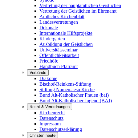
Vertretung der hauptamtlichen Geistlichen
Vertretung der Geistlichen im Ehrenamt
Amtliches Kirchenblatt
Landesvertretungen
Dekanate
Internationale Hilfsprojekte
Kindergarten
Ausbildung der Geistlichen
Universitätsseminar
Öffentlichkeitsarbeit
Friedhöfe
Handbuch Pfarramt
Verbände
Diakonie
Bischof-Reinkens-Stiftung
Stiftung Namen-Jesu Kirche
Bund Alt-Katholischer Frauen (baf)
Bund Alt-Katholischer Jugend (BAJ)
Recht & Verordnungen
Kirchenrecht
Datenschutz
Impressum
Datenschutzerklärung
Christen heute