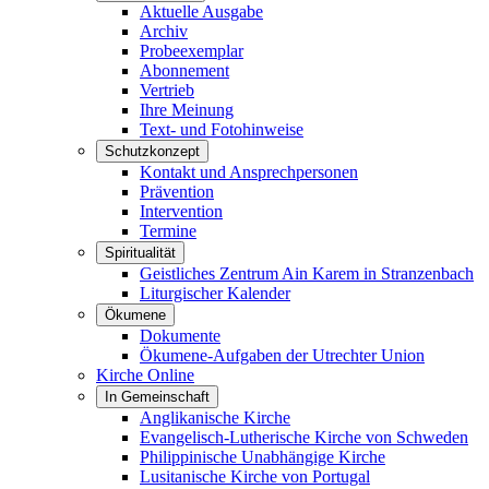
Aktuelle Ausgabe
Archiv
Probeexemplar
Abonnement
Vertrieb
Ihre Meinung
Text- und Fotohinweise
Schutzkonzept
Kontakt und Ansprechpersonen
Prävention
Intervention
Termine
Spiritualität
Geistliches Zentrum Ain Karem in Stranzenbach
Liturgischer Kalender
Ökumene
Dokumente
Ökumene-Aufgaben der Utrechter Union
Kirche Online
In Gemeinschaft
Anglikanische Kirche
Evangelisch-Lutherische Kirche von Schweden
Philippinische Unabhängige Kirche
Lusitanische Kirche von Portugal