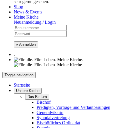
sehr gerne gesehen.
Shop
News & Events
Meine Kirche
Neuanmeldung / Login
» Anmelden
.
Toggle navigation
Startseite
Unsere Kirche
Das Bistum
Bischof
Predigten, Vorträge und Verlautbarungen
Generalvikarin
Synodalvertretung
Bischöfliches Ordinariat
Synode