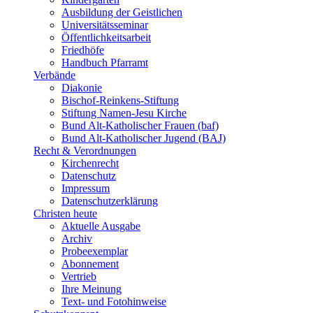
Ausbildung der Geistlichen
Universitätsseminar
Öffentlichkeitsarbeit
Friedhöfe
Handbuch Pfarramt
Verbände
Diakonie
Bischof-Reinkens-Stiftung
Stiftung Namen-Jesu Kirche
Bund Alt-Katholischer Frauen (baf)
Bund Alt-Katholischer Jugend (BAJ)
Recht & Verordnungen
Kirchenrecht
Datenschutz
Impressum
Datenschutzerklärung
Christen heute
Aktuelle Ausgabe
Archiv
Probeexemplar
Abonnement
Vertrieb
Ihre Meinung
Text- und Fotohinweise