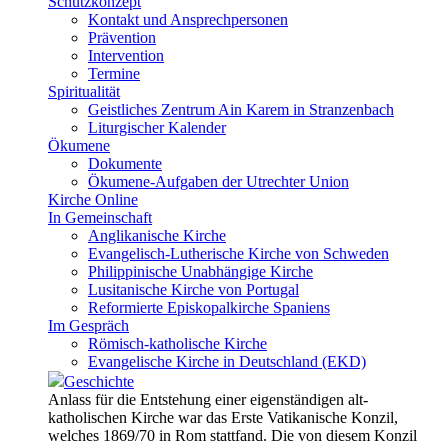
Schutzkonzept
Kontakt und Ansprechpersonen
Prävention
Intervention
Termine
Spiritualität
Geistliches Zentrum Ain Karem in Stranzenbach
Liturgischer Kalender
Ökumene
Dokumente
Ökumene-Aufgaben der Utrechter Union
Kirche Online
In Gemeinschaft
Anglikanische Kirche
Evangelisch-Lutherische Kirche von Schweden
Philippinische Unabhängige Kirche
Lusitanische Kirche von Portugal
Reformierte Episkopalkirche Spaniens
Im Gespräch
Römisch-katholische Kirche
Evangelische Kirche in Deutschland (EKD)
Geschichte
Anlass für die Entstehung einer eigenständigen alt-
katholischen Kirche war das Erste Vatikanische Konzil,
welches 1869/70 in Rom stattfand. Die von diesem Konzil