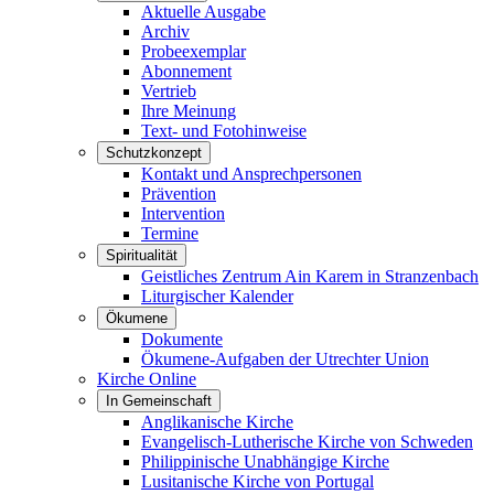
Aktuelle Ausgabe
Archiv
Probeexemplar
Abonnement
Vertrieb
Ihre Meinung
Text- und Fotohinweise
Schutzkonzept
Kontakt und Ansprechpersonen
Prävention
Intervention
Termine
Spiritualität
Geistliches Zentrum Ain Karem in Stranzenbach
Liturgischer Kalender
Ökumene
Dokumente
Ökumene-Aufgaben der Utrechter Union
Kirche Online
In Gemeinschaft
Anglikanische Kirche
Evangelisch-Lutherische Kirche von Schweden
Philippinische Unabhängige Kirche
Lusitanische Kirche von Portugal