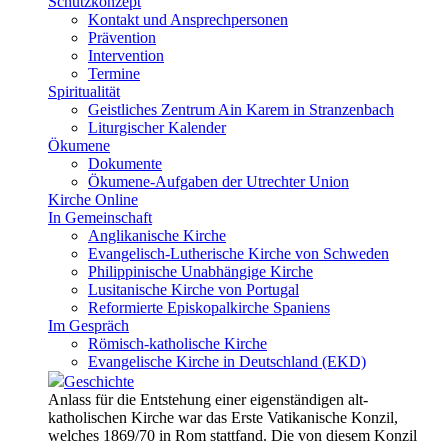
Schutzkonzept
Kontakt und Ansprechpersonen
Prävention
Intervention
Termine
Spiritualität
Geistliches Zentrum Ain Karem in Stranzenbach
Liturgischer Kalender
Ökumene
Dokumente
Ökumene-Aufgaben der Utrechter Union
Kirche Online
In Gemeinschaft
Anglikanische Kirche
Evangelisch-Lutherische Kirche von Schweden
Philippinische Unabhängige Kirche
Lusitanische Kirche von Portugal
Reformierte Episkopalkirche Spaniens
Im Gespräch
Römisch-katholische Kirche
Evangelische Kirche in Deutschland (EKD)
Geschichte
Anlass für die Entstehung einer eigenständigen alt-
katholischen Kirche war das Erste Vatikanische Konzil,
welches 1869/70 in Rom stattfand. Die von diesem Konzil