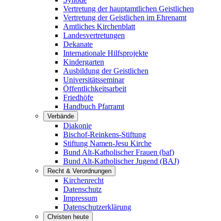
Vertretung der hauptamtlichen Geistlichen
Vertretung der Geistlichen im Ehrenamt
Amtliches Kirchenblatt
Landesvertretungen
Dekanate
Internationale Hilfsprojekte
Kindergarten
Ausbildung der Geistlichen
Universitätsseminar
Öffentlichkeitsarbeit
Friedhöfe
Handbuch Pfarramt
Verbände
Diakonie
Bischof-Reinkens-Stiftung
Stiftung Namen-Jesu Kirche
Bund Alt-Katholischer Frauen (baf)
Bund Alt-Katholischer Jugend (BAJ)
Recht & Verordnungen
Kirchenrecht
Datenschutz
Impressum
Datenschutzerklärung
Christen heute