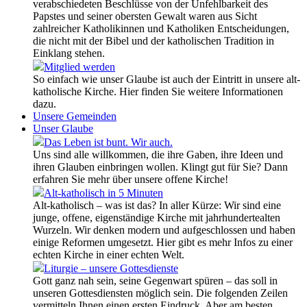
verabschiedeten Beschlüsse von der Unfehlbarkeit des
Papstes und seiner obersten Gewalt waren aus Sicht
zahlreicher Katholikinnen und Katholiken Entscheidungen,
die nicht mit der Bibel und der katholischen Tradition in
Einklang stehen.
Mitglied werden
So einfach wie unser Glaube ist auch der Eintritt in unsere alt-
katholische Kirche. Hier finden Sie weitere Informationen
dazu.
Unsere Gemeinden
Unser Glaube
Das Leben ist bunt. Wir auch.
Uns sind alle willkommen, die ihre Gaben, ihre Ideen und
ihren Glauben einbringen wollen. Klingt gut für Sie? Dann
erfahren Sie mehr über unsere offene Kirche!
Alt-katholisch in 5 Minuten
Alt-katholisch – was ist das? In aller Kürze: Wir sind eine
junge, offene, eigenständige Kirche mit jahrhundertealten
Wurzeln. Wir denken modern und aufgeschlossen und haben
einige Reformen umgesetzt. Hier gibt es mehr Infos zu einer
echten Kirche in einer echten Welt.
Liturgie – unsere Gottesdienste
Gott ganz nah sein, seine Gegenwart spüren – das soll in
unseren Gottesdiensten möglich sein. Die folgenden Zeilen
vermitteln Ihnen einen ersten Eindruck. Aber am besten