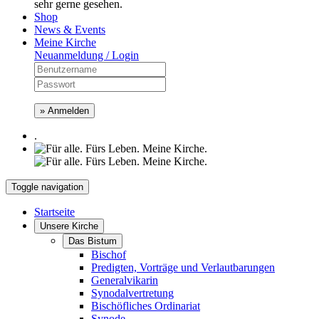
sehr gerne gesehen.
Shop
News & Events
Meine Kirche
Neuanmeldung / Login
» Anmelden
.
Toggle navigation
Startseite
Unsere Kirche
Das Bistum
Bischof
Predigten, Vorträge und Verlautbarungen
Generalvikarin
Synodalvertretung
Bischöfliches Ordinariat
Synode