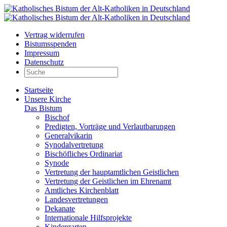
Vertrag widerrufen
Bistumsspenden
Impressum
Datenschutz
Startseite
Unsere Kirche
Das Bistum
Bischof
Predigten, Vorträge und Verlautbarungen
Generalvikarin
Synodalvertretung
Bischöfliches Ordinariat
Synode
Vertretung der hauptamtlichen Geistlichen
Vertretung der Geistlichen im Ehrenamt
Amtliches Kirchenblatt
Landesvertretungen
Dekanate
Internationale Hilfsprojekte
Kindergarten