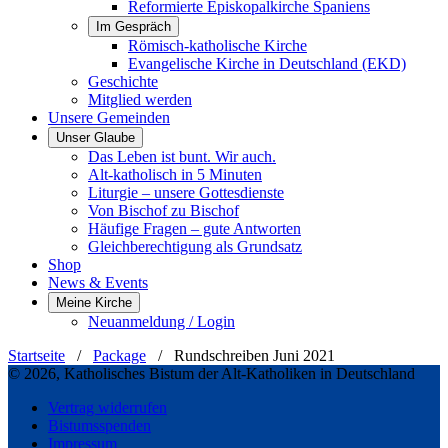
Reformierte Episkopalkirche Spaniens
Im Gespräch
Römisch-katholische Kirche
Evangelische Kirche in Deutschland (EKD)
Geschichte
Mitglied werden
Unsere Gemeinden
Unser Glaube
Das Leben ist bunt. Wir auch.
Alt-katholisch in 5 Minuten
Liturgie – unsere Gottesdienste
Von Bischof zu Bischof
Häufige Fragen – gute Antworten
Gleichberechtigung als Grundsatz
Shop
News & Events
Meine Kirche
Neuanmeldung / Login
Startseite
/
Package
/
Rundschreiben Juni 2021
© 2026, Katholisches Bistum der Alt-Katholiken in Deutschland
Vertrag widerrufen
Bistumsspenden
Impressum