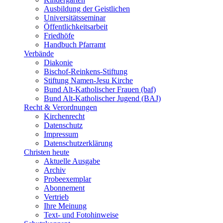
Ausbildung der Geistlichen
Universitätsseminar
Öffentlichkeitsarbeit
Friedhöfe
Handbuch Pfarramt
Verbände
Diakonie
Bischof-Reinkens-Stiftung
Stiftung Namen-Jesu Kirche
Bund Alt-Katholischer Frauen (baf)
Bund Alt-Katholischer Jugend (BAJ)
Recht & Verordnungen
Kirchenrecht
Datenschutz
Impressum
Datenschutzerklärung
Christen heute
Aktuelle Ausgabe
Archiv
Probeexemplar
Abonnement
Vertrieb
Ihre Meinung
Text- und Fotohinweise