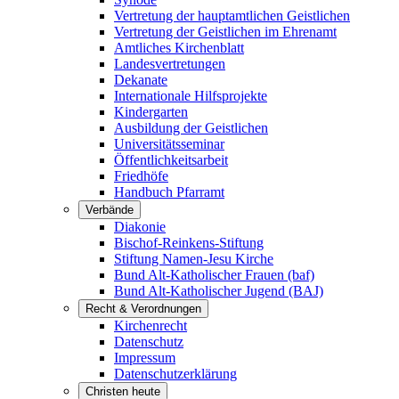
Vertretung der hauptamtlichen Geistlichen
Vertretung der Geistlichen im Ehrenamt
Amtliches Kirchenblatt
Landesvertretungen
Dekanate
Internationale Hilfsprojekte
Kindergarten
Ausbildung der Geistlichen
Universitätsseminar
Öffentlichkeitsarbeit
Friedhöfe
Handbuch Pfarramt
Verbände
Diakonie
Bischof-Reinkens-Stiftung
Stiftung Namen-Jesu Kirche
Bund Alt-Katholischer Frauen (baf)
Bund Alt-Katholischer Jugend (BAJ)
Recht & Verordnungen
Kirchenrecht
Datenschutz
Impressum
Datenschutzerklärung
Christen heute