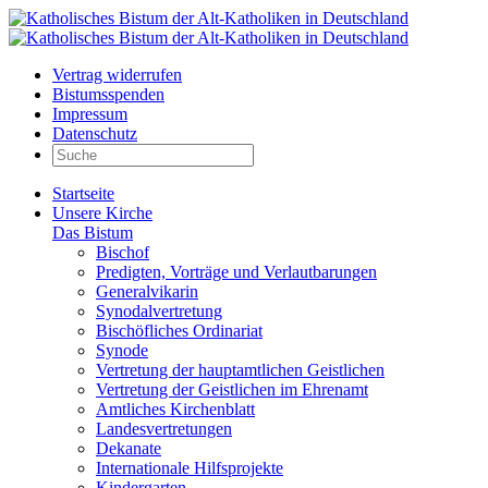
Vertrag widerrufen
Bistumsspenden
Impressum
Datenschutz
Startseite
Unsere Kirche
Das Bistum
Bischof
Predigten, Vorträge und Verlautbarungen
Generalvikarin
Synodalvertretung
Bischöfliches Ordinariat
Synode
Vertretung der hauptamtlichen Geistlichen
Vertretung der Geistlichen im Ehrenamt
Amtliches Kirchenblatt
Landesvertretungen
Dekanate
Internationale Hilfsprojekte
Kindergarten