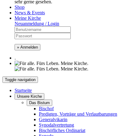
sehr gerne gesehen.
Shop
News & Events
Meine Kirche
Neuanmeldung / Login
» Anmelden
.
Toggle navigation
Startseite
Unsere Kirche
Das Bistum
Bischof
Predigten, Vorträge und Verlautbarungen
Generalvikarin
Synodalvertretung
Bischöfliches Ordinariat
Synode