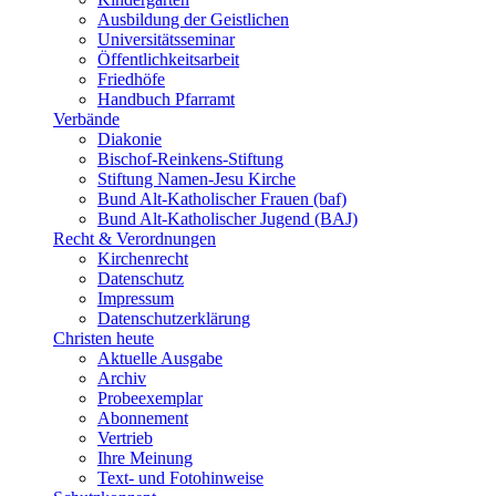
Ausbildung der Geistlichen
Universitätsseminar
Öffentlichkeitsarbeit
Friedhöfe
Handbuch Pfarramt
Verbände
Diakonie
Bischof-Reinkens-Stiftung
Stiftung Namen-Jesu Kirche
Bund Alt-Katholischer Frauen (baf)
Bund Alt-Katholischer Jugend (BAJ)
Recht & Verordnungen
Kirchenrecht
Datenschutz
Impressum
Datenschutzerklärung
Christen heute
Aktuelle Ausgabe
Archiv
Probeexemplar
Abonnement
Vertrieb
Ihre Meinung
Text- und Fotohinweise