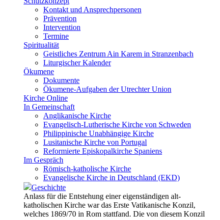
Schutzkonzept
Kontakt und Ansprechpersonen
Prävention
Intervention
Termine
Spiritualität
Geistliches Zentrum Ain Karem in Stranzenbach
Liturgischer Kalender
Ökumene
Dokumente
Ökumene-Aufgaben der Utrechter Union
Kirche Online
In Gemeinschaft
Anglikanische Kirche
Evangelisch-Lutherische Kirche von Schweden
Philippinische Unabhängige Kirche
Lusitanische Kirche von Portugal
Reformierte Episkopalkirche Spaniens
Im Gespräch
Römisch-katholische Kirche
Evangelische Kirche in Deutschland (EKD)
Geschichte
Anlass für die Entstehung einer eigenständigen alt-
katholischen Kirche war das Erste Vatikanische Konzil,
welches 1869/70 in Rom stattfand. Die von diesem Konzil