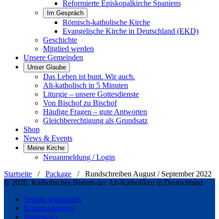
Reformierte Episkopalkirche Spaniens
Im Gespräch
Römisch-katholische Kirche
Evangelische Kirche in Deutschland (EKD)
Geschichte
Mitglied werden
Unsere Gemeinden
Unser Glaube
Das Leben ist bunt. Wir auch.
Alt-katholisch in 5 Minuten
Liturgie – unsere Gottesdienste
Von Bischof zu Bischof
Häufige Fragen – gute Antworten
Gleichberechtigung als Grundsatz
Shop
News & Events
Meine Kirche
Neuanmeldung / Login
Startseite
/
Package
/
Rundschreiben August / September 2022
© 2026, Katholisches Bistum der Alt-Katholiken in Deutschland
Vertrag widerrufen
Bistumsspenden
Impressum