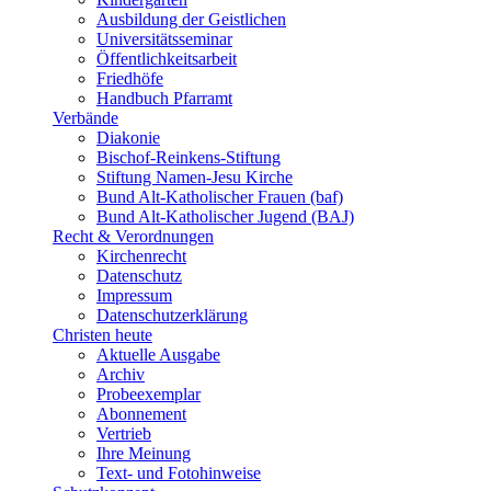
Ausbildung der Geistlichen
Universitätsseminar
Öffentlichkeitsarbeit
Friedhöfe
Handbuch Pfarramt
Verbände
Diakonie
Bischof-Reinkens-Stiftung
Stiftung Namen-Jesu Kirche
Bund Alt-Katholischer Frauen (baf)
Bund Alt-Katholischer Jugend (BAJ)
Recht & Verordnungen
Kirchenrecht
Datenschutz
Impressum
Datenschutzerklärung
Christen heute
Aktuelle Ausgabe
Archiv
Probeexemplar
Abonnement
Vertrieb
Ihre Meinung
Text- und Fotohinweise