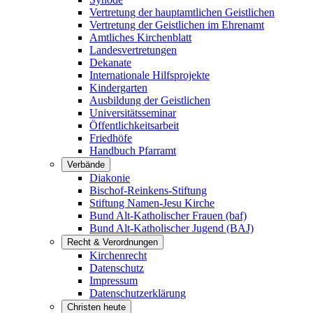
Vertretung der hauptamtlichen Geistlichen
Vertretung der Geistlichen im Ehrenamt
Amtliches Kirchenblatt
Landesvertretungen
Dekanate
Internationale Hilfsprojekte
Kindergarten
Ausbildung der Geistlichen
Universitätsseminar
Öffentlichkeitsarbeit
Friedhöfe
Handbuch Pfarramt
Verbände
Diakonie
Bischof-Reinkens-Stiftung
Stiftung Namen-Jesu Kirche
Bund Alt-Katholischer Frauen (baf)
Bund Alt-Katholischer Jugend (BAJ)
Recht & Verordnungen
Kirchenrecht
Datenschutz
Impressum
Datenschutzerklärung
Christen heute