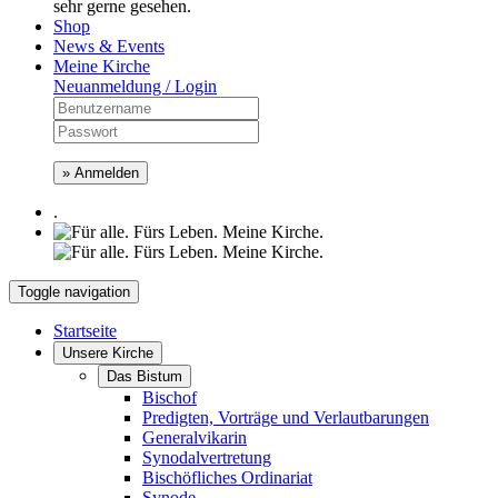
sehr gerne gesehen.
Shop
News & Events
Meine Kirche
Neuanmeldung / Login
» Anmelden
.
Toggle navigation
Startseite
Unsere Kirche
Das Bistum
Bischof
Predigten, Vorträge und Verlautbarungen
Generalvikarin
Synodalvertretung
Bischöfliches Ordinariat
Synode