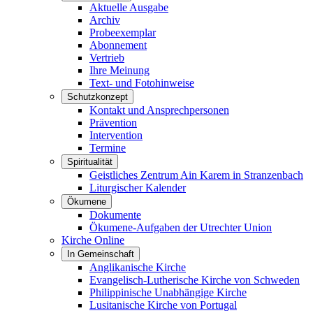
Aktuelle Ausgabe
Archiv
Probeexemplar
Abonnement
Vertrieb
Ihre Meinung
Text- und Fotohinweise
Schutzkonzept
Kontakt und Ansprechpersonen
Prävention
Intervention
Termine
Spiritualität
Geistliches Zentrum Ain Karem in Stranzenbach
Liturgischer Kalender
Ökumene
Dokumente
Ökumene-Aufgaben der Utrechter Union
Kirche Online
In Gemeinschaft
Anglikanische Kirche
Evangelisch-Lutherische Kirche von Schweden
Philippinische Unabhängige Kirche
Lusitanische Kirche von Portugal