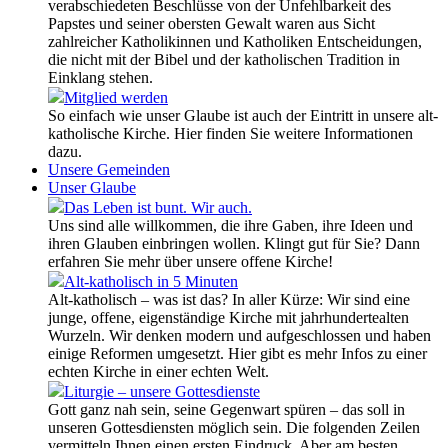
verabschiedeten Beschlüsse von der Unfehlbarkeit des
Papstes und seiner obersten Gewalt waren aus Sicht
zahlreicher Katholikinnen und Katholiken Entscheidungen,
die nicht mit der Bibel und der katholischen Tradition in
Einklang stehen.
Mitglied werden
So einfach wie unser Glaube ist auch der Eintritt in unsere alt-
katholische Kirche. Hier finden Sie weitere Informationen
dazu.
Unsere Gemeinden
Unser Glaube
Das Leben ist bunt. Wir auch.
Uns sind alle willkommen, die ihre Gaben, ihre Ideen und
ihren Glauben einbringen wollen. Klingt gut für Sie? Dann
erfahren Sie mehr über unsere offene Kirche!
Alt-katholisch in 5 Minuten
Alt-katholisch – was ist das? In aller Kürze: Wir sind eine
junge, offene, eigenständige Kirche mit jahrhundertealten
Wurzeln. Wir denken modern und aufgeschlossen und haben
einige Reformen umgesetzt. Hier gibt es mehr Infos zu einer
echten Kirche in einer echten Welt.
Liturgie – unsere Gottesdienste
Gott ganz nah sein, seine Gegenwart spüren – das soll in
unseren Gottesdiensten möglich sein. Die folgenden Zeilen
vermitteln Ihnen einen ersten Eindruck. Aber am besten