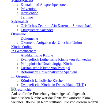
Schutzkonzept
Kontakt und Ansprechpersonen
Prävention
Intervention
Termine
Spiritualität
Geistliches Zentrum Ain Karem in Stranzenbach
Liturgischer Kalender
Ökumene
Dokumente
Ökumene-Aufgaben der Utrechter Union
Kirche Online
In Gemeinschaft
Anglikanische Kirche
Evangelisch-Lutherische Kirche von Schweden
Philippinische Unabhängige Kirche
Lusitanische Kirche von Portugal
Reformierte Episkopalkirche Spaniens
Im Gespräch
Römisch-katholische Kirche
Evangelische Kirche in Deutschland (EKD)
Geschichte
Anlass für die Entstehung einer eigenständigen alt-
katholischen Kirche war das Erste Vatikanische Konzil,
welches 1869/70 in Rom stattfand. Die von diesem Konzil