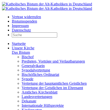
Vertrag widerrufen
Bistumsspenden
Impressum
Datenschutz
Startseite
Unsere Kirche
Das Bistum
Bischof
Predigten, Vorträge und Verlautbarungen
Generalvikarin
Synodalvertretung
Bischöfliches Ordinariat
Synode
Vertretung der hauptamtlichen Geistlichen
Vertretung der Geistlichen im Ehrenamt
Amtliches Kirchenblatt
Landesvertretungen
Dekanate
Internationale Hilfsprojekte
Kindergarten