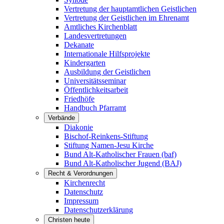
Vertretung der hauptamtlichen Geistlichen
Vertretung der Geistlichen im Ehrenamt
Amtliches Kirchenblatt
Landesvertretungen
Dekanate
Internationale Hilfsprojekte
Kindergarten
Ausbildung der Geistlichen
Universitätsseminar
Öffentlichkeitsarbeit
Friedhöfe
Handbuch Pfarramt
Verbände
Diakonie
Bischof-Reinkens-Stiftung
Stiftung Namen-Jesu Kirche
Bund Alt-Katholischer Frauen (baf)
Bund Alt-Katholischer Jugend (BAJ)
Recht & Verordnungen
Kirchenrecht
Datenschutz
Impressum
Datenschutzerklärung
Christen heute