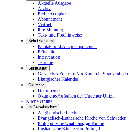
Aktuelle Ausgabe
Archiv
Probeexemplar
Abonnement
Vertrieb
Ihre Meinung
Text- und Fotohinweise
Schutzkonzept
Kontakt und Ansprechpersonen
Prävention
Intervention
Termine
Spiritualität
Geistliches Zentrum Ain Karem in Stranzenbach
Liturgischer Kalender
Ökumene
Dokumente
Ökumene-Aufgaben der Utrechter Union
Kirche Online
In Gemeinschaft
Anglikanische Kirche
Evangelisch-Lutherische Kirche von Schweden
Philippinische Unabhängige Kirche
Lusitanische Kirche von Portugal