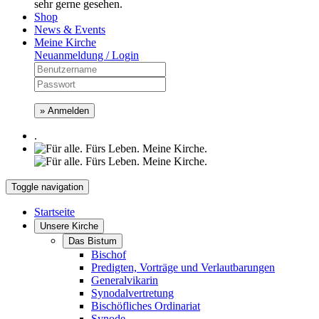
sehr gerne gesehen.
Shop
News & Events
Meine Kirche
Neuanmeldung / Login
» Anmelden
.
Toggle navigation
Startseite
Unsere Kirche
Das Bistum
Bischof
Predigten, Vorträge und Verlautbarungen
Generalvikarin
Synodalvertretung
Bischöfliches Ordinariat
Synode