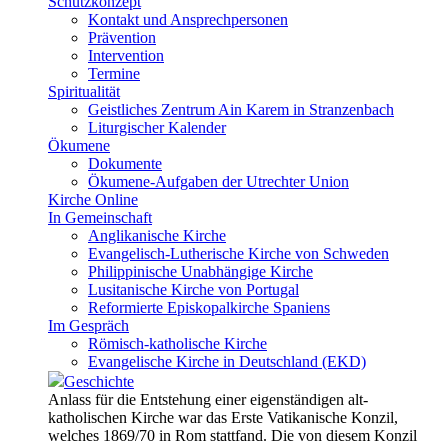
Schutzkonzept
Kontakt und Ansprechpersonen
Prävention
Intervention
Termine
Spiritualität
Geistliches Zentrum Ain Karem in Stranzenbach
Liturgischer Kalender
Ökumene
Dokumente
Ökumene-Aufgaben der Utrechter Union
Kirche Online
In Gemeinschaft
Anglikanische Kirche
Evangelisch-Lutherische Kirche von Schweden
Philippinische Unabhängige Kirche
Lusitanische Kirche von Portugal
Reformierte Episkopalkirche Spaniens
Im Gespräch
Römisch-katholische Kirche
Evangelische Kirche in Deutschland (EKD)
Geschichte
Anlass für die Entstehung einer eigenständigen alt-
katholischen Kirche war das Erste Vatikanische Konzil,
welches 1869/70 in Rom stattfand. Die von diesem Konzil