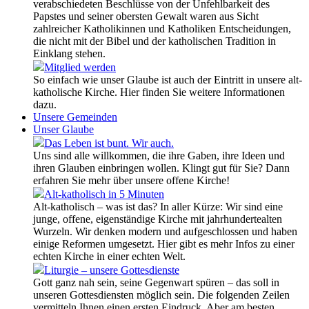
verabschiedeten Beschlüsse von der Unfehlbarkeit des
Papstes und seiner obersten Gewalt waren aus Sicht
zahlreicher Katholikinnen und Katholiken Entscheidungen,
die nicht mit der Bibel und der katholischen Tradition in
Einklang stehen.
Mitglied werden
So einfach wie unser Glaube ist auch der Eintritt in unsere alt-
katholische Kirche. Hier finden Sie weitere Informationen
dazu.
Unsere Gemeinden
Unser Glaube
Das Leben ist bunt. Wir auch.
Uns sind alle willkommen, die ihre Gaben, ihre Ideen und
ihren Glauben einbringen wollen. Klingt gut für Sie? Dann
erfahren Sie mehr über unsere offene Kirche!
Alt-katholisch in 5 Minuten
Alt-katholisch – was ist das? In aller Kürze: Wir sind eine
junge, offene, eigenständige Kirche mit jahrhundertealten
Wurzeln. Wir denken modern und aufgeschlossen und haben
einige Reformen umgesetzt. Hier gibt es mehr Infos zu einer
echten Kirche in einer echten Welt.
Liturgie – unsere Gottesdienste
Gott ganz nah sein, seine Gegenwart spüren – das soll in
unseren Gottesdiensten möglich sein. Die folgenden Zeilen
vermitteln Ihnen einen ersten Eindruck. Aber am besten