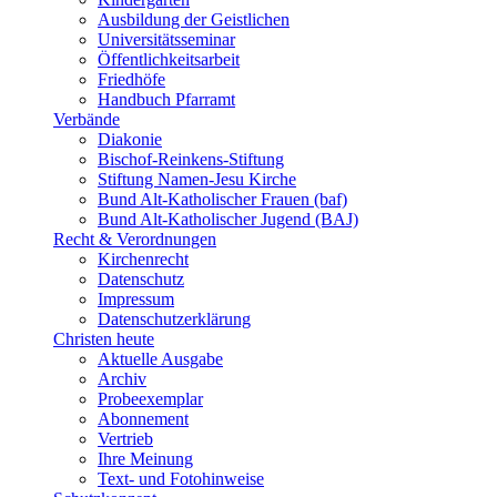
Ausbildung der Geistlichen
Universitätsseminar
Öffentlichkeitsarbeit
Friedhöfe
Handbuch Pfarramt
Verbände
Diakonie
Bischof-Reinkens-Stiftung
Stiftung Namen-Jesu Kirche
Bund Alt-Katholischer Frauen (baf)
Bund Alt-Katholischer Jugend (BAJ)
Recht & Verordnungen
Kirchenrecht
Datenschutz
Impressum
Datenschutzerklärung
Christen heute
Aktuelle Ausgabe
Archiv
Probeexemplar
Abonnement
Vertrieb
Ihre Meinung
Text- und Fotohinweise