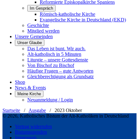
Reformierte Episkopalkirche Spaniens
Im Gespräch
Römisch-katholische Kirche
Evangelische Kirche in Deutschland (EKD)
Geschichte
Mitglied werden
Unsere Gemeinden
Unser Glaube
Das Leben ist bunt. Wir auch.
Alt-katholisch in 5 Minuten
Liturgie – unsere Gottesdienste
Von Bischof zu Bischof
Häufige Fragen – gute Antworten
Gleichberechtigung als Grundsatz
Shop
News & Events
Meine Kirche
Neuanmeldung / Login
Startseite
/
Ausgabe
/
2023 Oktober
© 2026, Katholisches Bistum der Alt-Katholiken in Deutschland
Vertrag widerrufen
Bistumsspenden
Impressum