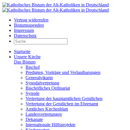
Vertrag widerrufen
Bistumsspenden
Impressum
Datenschutz
Startseite
Unsere Kirche
Das Bistum
Bischof
Predigten, Vorträge und Verlautbarungen
Generalvikarin
Synodalvertretung
Bischöfliches Ordinariat
Synode
Vertretung der hauptamtlichen Geistlichen
Vertretung der Geistlichen im Ehrenamt
Amtliches Kirchenblatt
Landesvertretungen
Dekanate
Internationale Hilfsprojekte
Kindergarten