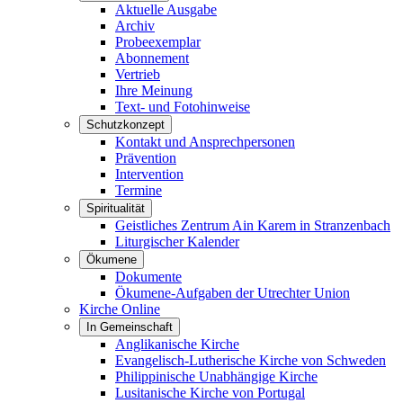
Aktuelle Ausgabe
Archiv
Probeexemplar
Abonnement
Vertrieb
Ihre Meinung
Text- und Fotohinweise
Schutzkonzept
Kontakt und Ansprechpersonen
Prävention
Intervention
Termine
Spiritualität
Geistliches Zentrum Ain Karem in Stranzenbach
Liturgischer Kalender
Ökumene
Dokumente
Ökumene-Aufgaben der Utrechter Union
Kirche Online
In Gemeinschaft
Anglikanische Kirche
Evangelisch-Lutherische Kirche von Schweden
Philippinische Unabhängige Kirche
Lusitanische Kirche von Portugal