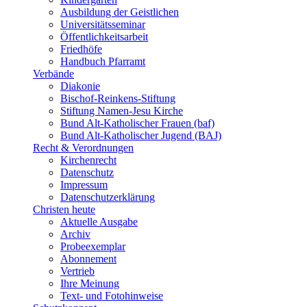
Ausbildung der Geistlichen
Universitätsseminar
Öffentlichkeitsarbeit
Friedhöfe
Handbuch Pfarramt
Verbände
Diakonie
Bischof-Reinkens-Stiftung
Stiftung Namen-Jesu Kirche
Bund Alt-Katholischer Frauen (baf)
Bund Alt-Katholischer Jugend (BAJ)
Recht & Verordnungen
Kirchenrecht
Datenschutz
Impressum
Datenschutzerklärung
Christen heute
Aktuelle Ausgabe
Archiv
Probeexemplar
Abonnement
Vertrieb
Ihre Meinung
Text- und Fotohinweise