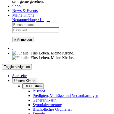
sehr gerne gesehen.
Shop
News & Events
Meine Kirche
Neuanmeldung / Login
» Anmelden
.
Toggle navigation
Startseite
Unsere Kirche
Das Bistum
Bischof
Predigten, Vorträge und Verlautbarungen
Generalvikarin
Synodalvertretung
Bischöfliches Ordinariat
Synode