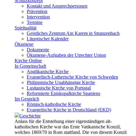
Schutzkonzept
Kontakt und Ansprechpersonen
Prävention
Intervention
Termine
Spiritualität
Geistliches Zentrum Ain Karem in Stranzenbach
Liturgischer Kalender
Ökumene
Dokumente
Ökumene-Aufgaben der Utrechter Union
Kirche Online
In Gemeinschaft
Anglikanische Kirche
Evangelisch-Lutherische Kirche von Schweden
Philippinische Unabhängige Kirche
Lusitanische Kirche von Portugal
Reformierte Episkopalkirche Spaniens
Im Gespräch
Römisch-katholische Kirche
Evangelische Kirche in Deutschland (EKD)
Geschichte
Anlass für die Entstehung einer eigenständigen alt-
katholischen Kirche war das Erste Vatikanische Konzil,
welches 1869/70 in Rom stattfand. Die von diesem Konzil