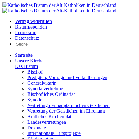
Vertrag widerrufen
Bistumsspenden
Impressum
Datenschutz
Startseite
Unsere Kirche
Das Bistum
Bischof
Predigten, Vorträge und Verlautbarungen
Generalvikarin
Synodalvertretung
Bischöfliches Ordinariat
Synode
Vertretung der hauptamtlichen Geistlichen
Vertretung der Geistlichen im Ehrenamt
Amtliches Kirchenblatt
Landesvertretungen
Dekanate
Internationale Hilfsprojekte
Kindergarten