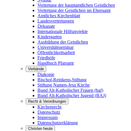
Vertretung der hauptamtlichen Geistlichen
Vertretung der Geistlichen im Ehrenamt
Amtliches Kirchenblatt
Landesvertretungen
Dekanate
Internationale Hilfsprojekte
Kindergarten
Ausbildung der Geistlichen
Universitätsseminar
Öffentlichkeitsarbeit
Friedhöfe
Handbuch Pfarramt
Verbände
Diakonie
Bischof-Reinkens-Stiftung
Stiftung Namen-Jesu Kirche
Bund Alt-Katholischer Frauen (baf)
Bund Alt-Katholischer Jugend (BAJ)
Recht & Verordnungen
Kirchenrecht
Datenschutz
Impressum
Datenschutzerklärung
Christen heute