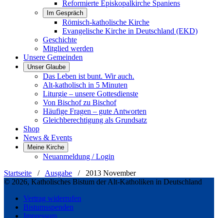
Reformierte Episkopalkirche Spaniens
Im Gespräch
Römisch-katholische Kirche
Evangelische Kirche in Deutschland (EKD)
Geschichte
Mitglied werden
Unsere Gemeinden
Unser Glaube
Das Leben ist bunt. Wir auch.
Alt-katholisch in 5 Minuten
Liturgie – unsere Gottesdienste
Von Bischof zu Bischof
Häufige Fragen – gute Antworten
Gleichberechtigung als Grundsatz
Shop
News & Events
Meine Kirche
Neuanmeldung / Login
Startseite
/
Ausgabe
/
2013 November
© 2026, Katholisches Bistum der Alt-Katholiken in Deutschland
Vertrag widerrufen
Bistumsspenden
Impressum