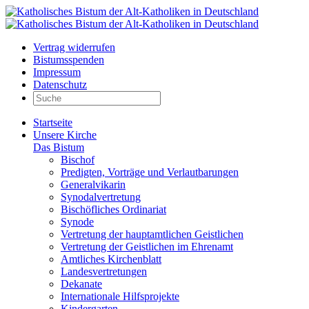
Vertrag widerrufen
Bistumsspenden
Impressum
Datenschutz
Startseite
Unsere Kirche
Das Bistum
Bischof
Predigten, Vorträge und Verlautbarungen
Generalvikarin
Synodalvertretung
Bischöfliches Ordinariat
Synode
Vertretung der hauptamtlichen Geistlichen
Vertretung der Geistlichen im Ehrenamt
Amtliches Kirchenblatt
Landesvertretungen
Dekanate
Internationale Hilfsprojekte
Kindergarten