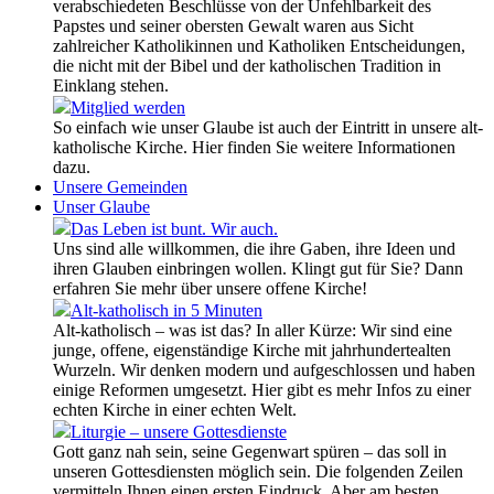
verabschiedeten Beschlüsse von der Unfehlbarkeit des
Papstes und seiner obersten Gewalt waren aus Sicht
zahlreicher Katholikinnen und Katholiken Entscheidungen,
die nicht mit der Bibel und der katholischen Tradition in
Einklang stehen.
Mitglied werden
So einfach wie unser Glaube ist auch der Eintritt in unsere alt-
katholische Kirche. Hier finden Sie weitere Informationen
dazu.
Unsere Gemeinden
Unser Glaube
Das Leben ist bunt. Wir auch.
Uns sind alle willkommen, die ihre Gaben, ihre Ideen und
ihren Glauben einbringen wollen. Klingt gut für Sie? Dann
erfahren Sie mehr über unsere offene Kirche!
Alt-katholisch in 5 Minuten
Alt-katholisch – was ist das? In aller Kürze: Wir sind eine
junge, offene, eigenständige Kirche mit jahrhundertealten
Wurzeln. Wir denken modern und aufgeschlossen und haben
einige Reformen umgesetzt. Hier gibt es mehr Infos zu einer
echten Kirche in einer echten Welt.
Liturgie – unsere Gottesdienste
Gott ganz nah sein, seine Gegenwart spüren – das soll in
unseren Gottesdiensten möglich sein. Die folgenden Zeilen
vermitteln Ihnen einen ersten Eindruck. Aber am besten