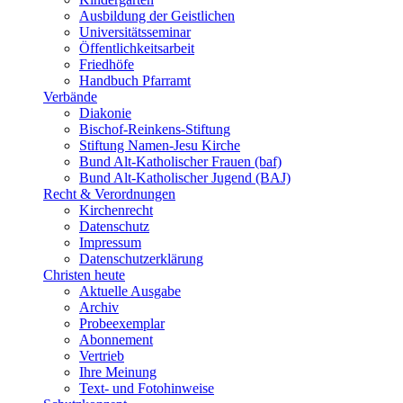
Ausbildung der Geistlichen
Universitätsseminar
Öffentlichkeitsarbeit
Friedhöfe
Handbuch Pfarramt
Verbände
Diakonie
Bischof-Reinkens-Stiftung
Stiftung Namen-Jesu Kirche
Bund Alt-Katholischer Frauen (baf)
Bund Alt-Katholischer Jugend (BAJ)
Recht & Verordnungen
Kirchenrecht
Datenschutz
Impressum
Datenschutzerklärung
Christen heute
Aktuelle Ausgabe
Archiv
Probeexemplar
Abonnement
Vertrieb
Ihre Meinung
Text- und Fotohinweise