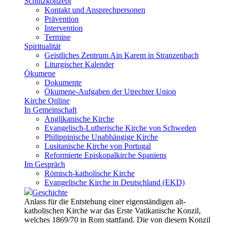
Schutzkonzept
Kontakt und Ansprechpersonen
Prävention
Intervention
Termine
Spiritualität
Geistliches Zentrum Ain Karem in Stranzenbach
Liturgischer Kalender
Ökumene
Dokumente
Ökumene-Aufgaben der Utrechter Union
Kirche Online
In Gemeinschaft
Anglikanische Kirche
Evangelisch-Lutherische Kirche von Schweden
Philippinische Unabhängige Kirche
Lusitanische Kirche von Portugal
Reformierte Episkopalkirche Spaniens
Im Gespräch
Römisch-katholische Kirche
Evangelische Kirche in Deutschland (EKD)
Geschichte
Anlass für die Entstehung einer eigenständigen alt-
katholischen Kirche war das Erste Vatikanische Konzil,
welches 1869/70 in Rom stattfand. Die von diesem Konzil