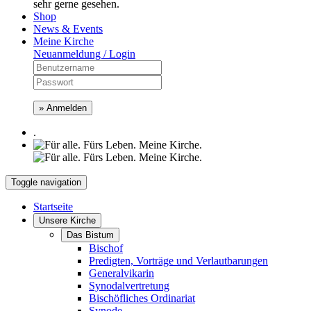
sehr gerne gesehen.
Shop
News & Events
Meine Kirche
Neuanmeldung / Login
» Anmelden
.
Toggle navigation
Startseite
Unsere Kirche
Das Bistum
Bischof
Predigten, Vorträge und Verlautbarungen
Generalvikarin
Synodalvertretung
Bischöfliches Ordinariat
Synode