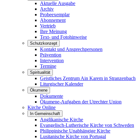
Aktuelle Ausgabe
Archiv
Probeexemplar
Abonnement
Vertrieb
Ihre Meinung
Text- und Fotohinweise
Schutzkonzept
Kontakt und Ansprechpersonen
Prävention
Intervention
Termine
Spiritualität
Geistliches Zentrum Ain Karem in Stranzenbach
Liturgischer Kalender
Ökumene
Dokumente
Ökumene-Aufgaben der Utrechter Union
Kirche Online
In Gemeinschaft
Anglikanische Kirche
Evangelisch-Lutherische Kirche von Schweden
Philippinische Unabhängige Kirche
Lusitanische Kirche von Portugal