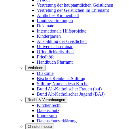
Vertretung der hauptamtlichen Geistlichen
Vertretung der Geistlichen im Ehrenamt
Amtliches Kirchenblatt
Landesvertretungen
Dekanate
Internationale Hilfsprojekte
Kindergarten
Ausbildung der Geistlichen
Universitätsseminar
Öffentlichkeitsarbeit
Friedhöfe
Handbuch Pfarramt
Verbände
Diakonie
Bischof-Reinkens-Stiftung
Stiftung Namen-Jesu Kirche
Bund Alt-Katholischer Frauen (baf)
Bund Alt-Katholischer Jugend (BAJ)
Recht & Verordnungen
Kirchenrecht
Datenschutz
Impressum
Datenschutzerklärung
Christen heute