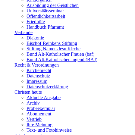
Ausbildung der Geistlichen
Universitätsseminar
Öffentlichkeitsarbeit
Friedhöfe
Handbuch Pfarramt
Verbände
Diakonie
Bischof-Reinkens-Stiftung
Stiftung Namen-Jesu Kirche
Bund Alt-Katholischer Frauen (baf)
Bund Alt-Katholischer Jugend (BAJ)
Recht & Verordnungen
Kirchenrecht
Datenschutz
Impressum
Datenschutzerklärung
Christen heute
Aktuelle Ausgabe
Archiv
Probeexemplar
Abonnement
Vertrieb
Ihre Meinung
Text- und Fotohinweise