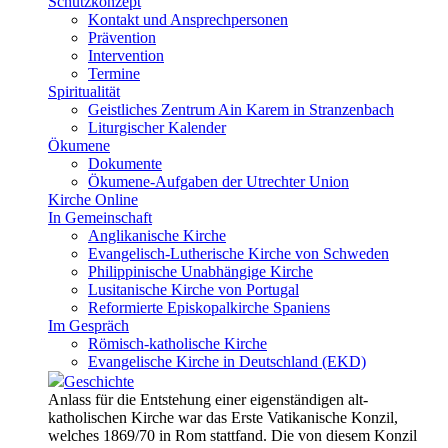
Schutzkonzept
Kontakt und Ansprechpersonen
Prävention
Intervention
Termine
Spiritualität
Geistliches Zentrum Ain Karem in Stranzenbach
Liturgischer Kalender
Ökumene
Dokumente
Ökumene-Aufgaben der Utrechter Union
Kirche Online
In Gemeinschaft
Anglikanische Kirche
Evangelisch-Lutherische Kirche von Schweden
Philippinische Unabhängige Kirche
Lusitanische Kirche von Portugal
Reformierte Episkopalkirche Spaniens
Im Gespräch
Römisch-katholische Kirche
Evangelische Kirche in Deutschland (EKD)
Geschichte
Anlass für die Entstehung einer eigenständigen alt-
katholischen Kirche war das Erste Vatikanische Konzil,
welches 1869/70 in Rom stattfand. Die von diesem Konzil