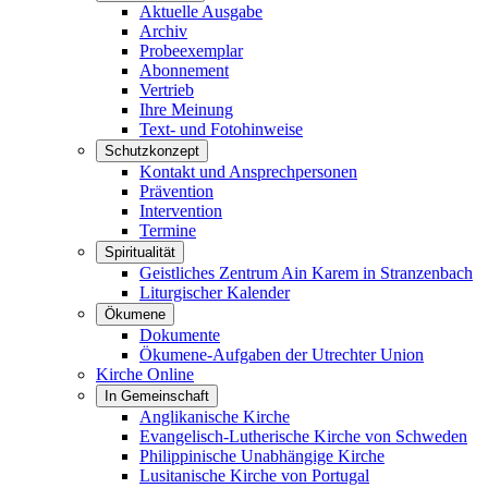
Aktuelle Ausgabe
Archiv
Probeexemplar
Abonnement
Vertrieb
Ihre Meinung
Text- und Fotohinweise
Schutzkonzept
Kontakt und Ansprechpersonen
Prävention
Intervention
Termine
Spiritualität
Geistliches Zentrum Ain Karem in Stranzenbach
Liturgischer Kalender
Ökumene
Dokumente
Ökumene-Aufgaben der Utrechter Union
Kirche Online
In Gemeinschaft
Anglikanische Kirche
Evangelisch-Lutherische Kirche von Schweden
Philippinische Unabhängige Kirche
Lusitanische Kirche von Portugal