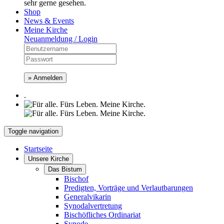
sehr gerne gesehen.
Shop
News & Events
Meine Kirche
Neuanmeldung / Login
» Anmelden
.
Toggle navigation
Startseite
Unsere Kirche
Das Bistum
Bischof
Predigten, Vorträge und Verlautbarungen
Generalvikarin
Synodalvertretung
Bischöfliches Ordinariat
Synode