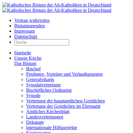
Vertrag widerrufen
Bistumsspenden
Impressum
Datenschutz
Startseite
Unsere Kirche
Das Bistum
Bischof
Predigten, Vorträge und Verlautbarungen
Generalvikarin
Synodalvertretung
Bischöfliches Ordinariat
Synode
Vertretung der hauptamtlichen Geistlichen
Vertretung der Geistlichen im Ehrenamt
Amtliches Kirchenblatt
Landesvertretungen
Dekanate
Internationale Hilfsprojekte
Kindergarten