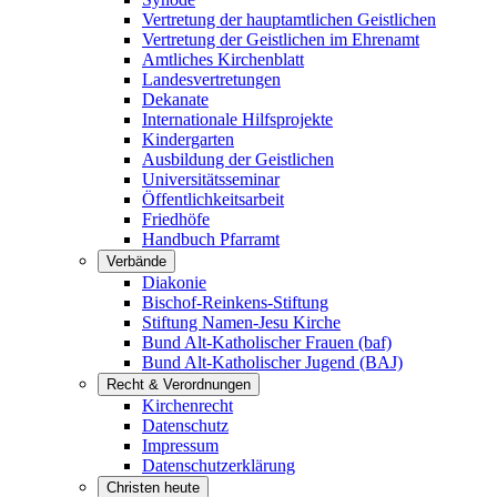
Vertretung der hauptamtlichen Geistlichen
Vertretung der Geistlichen im Ehrenamt
Amtliches Kirchenblatt
Landesvertretungen
Dekanate
Internationale Hilfsprojekte
Kindergarten
Ausbildung der Geistlichen
Universitätsseminar
Öffentlichkeitsarbeit
Friedhöfe
Handbuch Pfarramt
Verbände
Diakonie
Bischof-Reinkens-Stiftung
Stiftung Namen-Jesu Kirche
Bund Alt-Katholischer Frauen (baf)
Bund Alt-Katholischer Jugend (BAJ)
Recht & Verordnungen
Kirchenrecht
Datenschutz
Impressum
Datenschutzerklärung
Christen heute