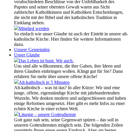
verabschiedeten Beschlüsse von der Unfehlbarkeit des
Papstes und seiner obersten Gewalt waren aus Sicht
zahlreicher Katholikinnen und Katholiken Entscheidungen,
die nicht mit der Bibel und der katholischen Tradition in
Einklang stehen.
Mitglied werden
So einfach wie unser Glaube ist auch der Eintritt in unsere alt-
katholische Kirche. Hier finden Sie weitere Informationen
dazu.
Unsere Gemeinden
Unser Glaube
Das Leben ist bunt. Wir auch.
Uns sind alle willkommen, die ihre Gaben, ihre Ideen und
ihren Glauben einbringen wollen. Klingt gut für Sie? Dann
erfahren Sie mehr über unsere offene Kirche!
Alt-katholisch in 5 Minuten
Alt-katholisch – was ist das? In aller Kürze: Wir sind eine
junge, offene, eigenständige Kirche mit jahrhundertealten
Wurzeln. Wir denken modern und aufgeschlossen und haben
einige Reformen umgesetzt. Hier gibt es mehr Infos zu einer
echten Kirche in einer echten Welt.
Liturgie – unsere Gottesdienste
Gott ganz nah sein, seine Gegenwart spüren – das soll in
unseren Gottesdiensten möglich sein. Die folgenden Zeilen
vermitteln Ihnen einen ersten Eindruck. Aber am besten