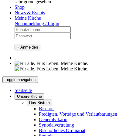
sehr gerne gesehen.
Shop
News & Events
Meine Kirche
Neuanmeldung / Login
» Anmelden
.
Toggle navigation
Startseite
Unsere Kirche
Das Bistum
Bischof
Predigten, Vorträge und Verlautbarungen
Generalvikarin
Synodalvertretung
Bischöfliches Ordinariat
Synode