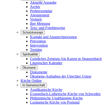
Aktuelle Ausgabe
Archiv
Probeexemplar
Abonnement
Vertrieb
Ihre Meinung
Text- und Fotohinweise
Schutzkonzept
Kontakt und Ansprechpersonen
Prävention
Intervention
Termine
Spiritualität
Geistliches Zentrum Ain Karem in Stranzenbach
Liturgischer Kalender
Ökumene
Dokumente
Ökumene-Aufgaben der Utrechter Union
Kirche Online
In Gemeinschaft
Anglikanische Kirche
Evangelisch-Lutherische Kirche von Schweden
Philippinische Unabhängige Kirche
Lusitanische Kirche von Portugal