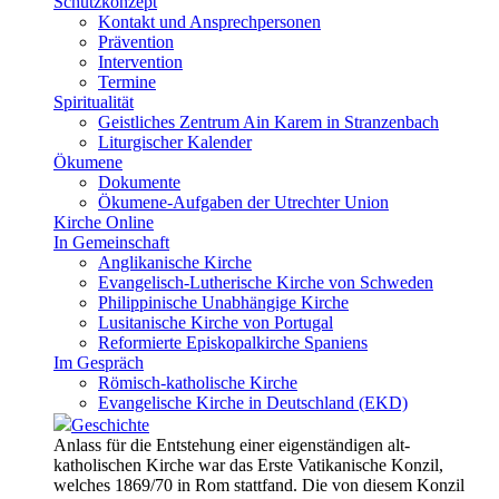
Schutzkonzept
Kontakt und Ansprechpersonen
Prävention
Intervention
Termine
Spiritualität
Geistliches Zentrum Ain Karem in Stranzenbach
Liturgischer Kalender
Ökumene
Dokumente
Ökumene-Aufgaben der Utrechter Union
Kirche Online
In Gemeinschaft
Anglikanische Kirche
Evangelisch-Lutherische Kirche von Schweden
Philippinische Unabhängige Kirche
Lusitanische Kirche von Portugal
Reformierte Episkopalkirche Spaniens
Im Gespräch
Römisch-katholische Kirche
Evangelische Kirche in Deutschland (EKD)
Geschichte
Anlass für die Entstehung einer eigenständigen alt-
katholischen Kirche war das Erste Vatikanische Konzil,
welches 1869/70 in Rom stattfand. Die von diesem Konzil