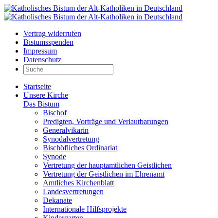
Vertrag widerrufen
Bistumsspenden
Impressum
Datenschutz
Startseite
Unsere Kirche
Das Bistum
Bischof
Predigten, Vorträge und Verlautbarungen
Generalvikarin
Synodalvertretung
Bischöfliches Ordinariat
Synode
Vertretung der hauptamtlichen Geistlichen
Vertretung der Geistlichen im Ehrenamt
Amtliches Kirchenblatt
Landesvertretungen
Dekanate
Internationale Hilfsprojekte
Kindergarten