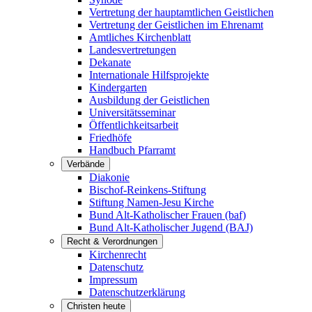
Vertretung der hauptamtlichen Geistlichen
Vertretung der Geistlichen im Ehrenamt
Amtliches Kirchenblatt
Landesvertretungen
Dekanate
Internationale Hilfsprojekte
Kindergarten
Ausbildung der Geistlichen
Universitätsseminar
Öffentlichkeitsarbeit
Friedhöfe
Handbuch Pfarramt
Verbände
Diakonie
Bischof-Reinkens-Stiftung
Stiftung Namen-Jesu Kirche
Bund Alt-Katholischer Frauen (baf)
Bund Alt-Katholischer Jugend (BAJ)
Recht & Verordnungen
Kirchenrecht
Datenschutz
Impressum
Datenschutzerklärung
Christen heute