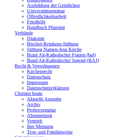
Ausbildung der Geistlichen
Universitätsseminar
Öffentlichkeitsarbeit
Friedhöfe
Handbuch Pfarramt
Verbände
Diakonie
Bischof-Reinkens-Stiftung
Stiftung Namen-Jesu Kirche
Bund Alt-Katholischer Frauen (baf)
Bund Alt-Katholischer Jugend (BAJ)
Recht & Verordnungen
Kirchenrecht
Datenschutz
Impressum
Datenschutzerklärung
Christen heute
Aktuelle Ausgabe
Archiv
Probeexemplar
Abonnement
Vertrieb
Ihre Meinung
Text- und Fotohinweise