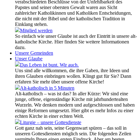
verabschiedeten Beschlüsse von der Unfehlbarkeit des
Papstes und seiner obersten Gewalt waren aus Sicht
zahlreicher Katholikinnen und Katholiken Entscheidungen,
die nicht mit der Bibel und der katholischen Tradition in
Einklang stehen.
Mitglied werden
So einfach wie unser Glaube ist auch der Eintritt in unsere alt-
katholische Kirche. Hier finden Sie weitere Informationen
dazu.
Unsere Gemeinden
Unser Glaube
Das Leben ist bunt. Wir auch.
Uns sind alle willkommen, die ihre Gaben, ihre Ideen und
ihren Glauben einbringen wollen. Klingt gut für Sie? Dann
erfahren Sie mehr über unsere offene Kirche!
Alt-katholisch in 5 Minuten
Alt-katholisch – was ist das? In aller Kürze: Wir sind eine
junge, offene, eigenständige Kirche mit jahrhundertealten
Wurzeln. Wir denken modern und aufgeschlossen und haben
einige Reformen umgesetzt. Hier gibt es mehr Infos zu einer
echten Kirche in einer echten Welt.
Liturgie – unsere Gottesdienste
Gott ganz nah sein, seine Gegenwart spüren – das soll in
unseren Gottesdiensten möglich sein. Die folgenden Zeilen
vermitteln Ihnen einen ersten Eindruck. Aber am besten