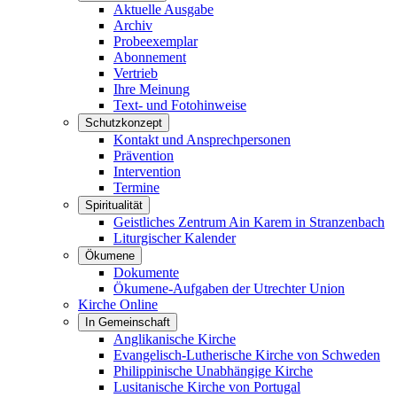
Aktuelle Ausgabe
Archiv
Probeexemplar
Abonnement
Vertrieb
Ihre Meinung
Text- und Fotohinweise
Schutzkonzept
Kontakt und Ansprechpersonen
Prävention
Intervention
Termine
Spiritualität
Geistliches Zentrum Ain Karem in Stranzenbach
Liturgischer Kalender
Ökumene
Dokumente
Ökumene-Aufgaben der Utrechter Union
Kirche Online
In Gemeinschaft
Anglikanische Kirche
Evangelisch-Lutherische Kirche von Schweden
Philippinische Unabhängige Kirche
Lusitanische Kirche von Portugal