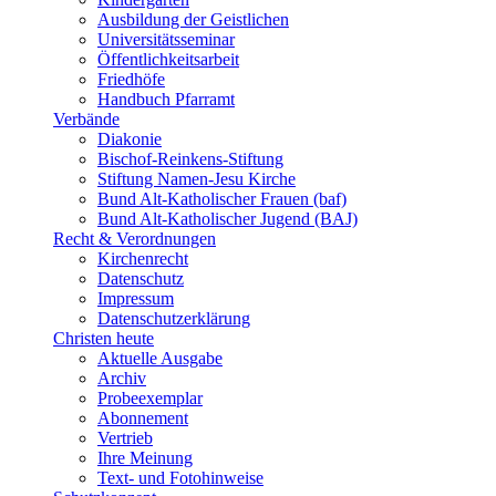
Ausbildung der Geistlichen
Universitätsseminar
Öffentlichkeitsarbeit
Friedhöfe
Handbuch Pfarramt
Verbände
Diakonie
Bischof-Reinkens-Stiftung
Stiftung Namen-Jesu Kirche
Bund Alt-Katholischer Frauen (baf)
Bund Alt-Katholischer Jugend (BAJ)
Recht & Verordnungen
Kirchenrecht
Datenschutz
Impressum
Datenschutzerklärung
Christen heute
Aktuelle Ausgabe
Archiv
Probeexemplar
Abonnement
Vertrieb
Ihre Meinung
Text- und Fotohinweise