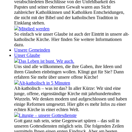
verabschiedeten Beschlüsse von der Unfehlbarkeit des
Papstes und seiner obersten Gewalt waren aus Sicht
zahlreicher Katholikinnen und Katholiken Entscheidungen,
die nicht mit der Bibel und der katholischen Tradition in
Einklang stehen.
Mitglied werden
So einfach wie unser Glaube ist auch der Eintritt in unsere alt-
katholische Kirche. Hier finden Sie weitere Informationen
dazu.
Unsere Gemeinden
Unser Glaube
Das Leben ist bunt. Wir auch.
Uns sind alle willkommen, die ihre Gaben, ihre Ideen und
ihren Glauben einbringen wollen. Klingt gut für Sie? Dann
erfahren Sie mehr über unsere offene Kirche!
Alt-katholisch in 5 Minuten
Alt-katholisch – was ist das? In aller Kürze: Wir sind eine
junge, offene, eigenständige Kirche mit jahrhundertealten
Wurzeln. Wir denken modern und aufgeschlossen und haben
einige Reformen umgesetzt. Hier gibt es mehr Infos zu einer
echten Kirche in einer echten Welt.
Liturgie – unsere Gottesdienste
Gott ganz nah sein, seine Gegenwart spüren – das soll in
unseren Gottesdiensten möglich sein. Die folgenden Zeilen
vermitteln Ihnen einen ersten Eindruck. Aber am besten