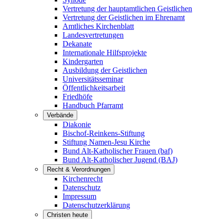
Vertretung der hauptamtlichen Geistlichen
Vertretung der Geistlichen im Ehrenamt
Amtliches Kirchenblatt
Landesvertretungen
Dekanate
Internationale Hilfsprojekte
Kindergarten
Ausbildung der Geistlichen
Universitätsseminar
Öffentlichkeitsarbeit
Friedhöfe
Handbuch Pfarramt
Verbände
Diakonie
Bischof-Reinkens-Stiftung
Stiftung Namen-Jesu Kirche
Bund Alt-Katholischer Frauen (baf)
Bund Alt-Katholischer Jugend (BAJ)
Recht & Verordnungen
Kirchenrecht
Datenschutz
Impressum
Datenschutzerklärung
Christen heute