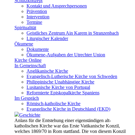
Schutzkonzept
Kontakt und Ansprechpersonen
Prävention
Intervention
Termine
Spiritualität
Geistliches Zentrum Ain Karem in Stranzenbach
Liturgischer Kalender
Ökumene
Dokumente
Ökumene-Aufgaben der Utrechter Union
Kirche Online
In Gemeinschaft
Anglikanische Kirche
Evangelisch-Lutherische Kirche von Schweden
Philippinische Unabhängige Kirche
Lusitanische Kirche von Portugal
Reformierte Episkopalkirche Spaniens
Im Gespräch
Römisch-katholische Kirche
Evangelische Kirche in Deutschland (EKD)
Geschichte
Anlass für die Entstehung einer eigenständigen alt-
katholischen Kirche war das Erste Vatikanische Konzil,
welches 1869/70 in Rom stattfand. Die von diesem Konzil