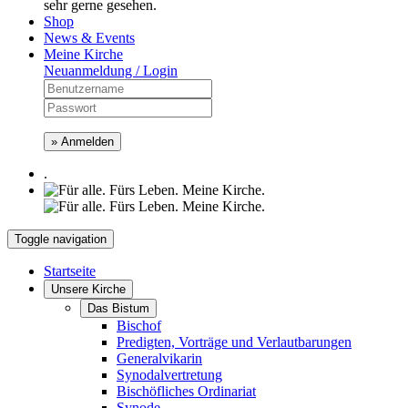
sehr gerne gesehen.
Shop
News & Events
Meine Kirche
Neuanmeldung / Login
» Anmelden
.
Toggle navigation
Startseite
Unsere Kirche
Das Bistum
Bischof
Predigten, Vorträge und Verlautbarungen
Generalvikarin
Synodalvertretung
Bischöfliches Ordinariat
Synode