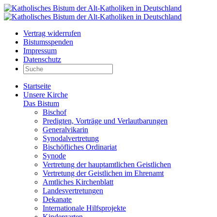
Vertrag widerrufen
Bistumsspenden
Impressum
Datenschutz
Startseite
Unsere Kirche
Das Bistum
Bischof
Predigten, Vorträge und Verlautbarungen
Generalvikarin
Synodalvertretung
Bischöfliches Ordinariat
Synode
Vertretung der hauptamtlichen Geistlichen
Vertretung der Geistlichen im Ehrenamt
Amtliches Kirchenblatt
Landesvertretungen
Dekanate
Internationale Hilfsprojekte
Kindergarten