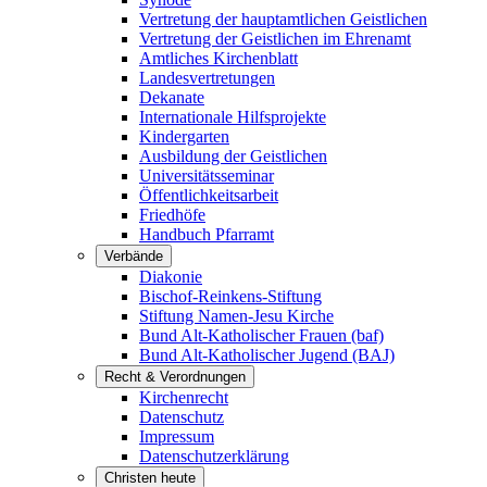
Vertretung der hauptamtlichen Geistlichen
Vertretung der Geistlichen im Ehrenamt
Amtliches Kirchenblatt
Landesvertretungen
Dekanate
Internationale Hilfsprojekte
Kindergarten
Ausbildung der Geistlichen
Universitätsseminar
Öffentlichkeitsarbeit
Friedhöfe
Handbuch Pfarramt
Verbände
Diakonie
Bischof-Reinkens-Stiftung
Stiftung Namen-Jesu Kirche
Bund Alt-Katholischer Frauen (baf)
Bund Alt-Katholischer Jugend (BAJ)
Recht & Verordnungen
Kirchenrecht
Datenschutz
Impressum
Datenschutzerklärung
Christen heute