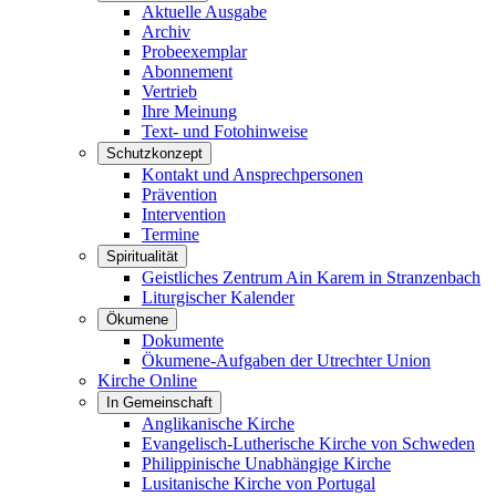
Aktuelle Ausgabe
Archiv
Probeexemplar
Abonnement
Vertrieb
Ihre Meinung
Text- und Fotohinweise
Schutzkonzept
Kontakt und Ansprechpersonen
Prävention
Intervention
Termine
Spiritualität
Geistliches Zentrum Ain Karem in Stranzenbach
Liturgischer Kalender
Ökumene
Dokumente
Ökumene-Aufgaben der Utrechter Union
Kirche Online
In Gemeinschaft
Anglikanische Kirche
Evangelisch-Lutherische Kirche von Schweden
Philippinische Unabhängige Kirche
Lusitanische Kirche von Portugal