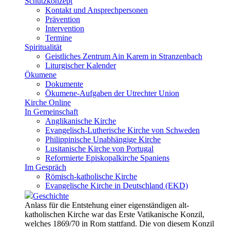
Schutzkonzept
Kontakt und Ansprechpersonen
Prävention
Intervention
Termine
Spiritualität
Geistliches Zentrum Ain Karem in Stranzenbach
Liturgischer Kalender
Ökumene
Dokumente
Ökumene-Aufgaben der Utrechter Union
Kirche Online
In Gemeinschaft
Anglikanische Kirche
Evangelisch-Lutherische Kirche von Schweden
Philippinische Unabhängige Kirche
Lusitanische Kirche von Portugal
Reformierte Episkopalkirche Spaniens
Im Gespräch
Römisch-katholische Kirche
Evangelische Kirche in Deutschland (EKD)
Geschichte
Anlass für die Entstehung einer eigenständigen alt-
katholischen Kirche war das Erste Vatikanische Konzil,
welches 1869/70 in Rom stattfand. Die von diesem Konzil