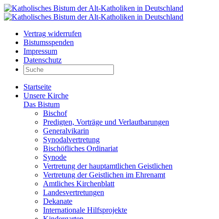
Vertrag widerrufen
Bistumsspenden
Impressum
Datenschutz
Startseite
Unsere Kirche
Das Bistum
Bischof
Predigten, Vorträge und Verlautbarungen
Generalvikarin
Synodalvertretung
Bischöfliches Ordinariat
Synode
Vertretung der hauptamtlichen Geistlichen
Vertretung der Geistlichen im Ehrenamt
Amtliches Kirchenblatt
Landesvertretungen
Dekanate
Internationale Hilfsprojekte
Kindergarten