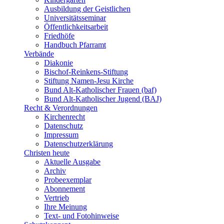
Ausbildung der Geistlichen
Universitätsseminar
Öffentlichkeitsarbeit
Friedhöfe
Handbuch Pfarramt
Verbände
Diakonie
Bischof-Reinkens-Stiftung
Stiftung Namen-Jesu Kirche
Bund Alt-Katholischer Frauen (baf)
Bund Alt-Katholischer Jugend (BAJ)
Recht & Verordnungen
Kirchenrecht
Datenschutz
Impressum
Datenschutzerklärung
Christen heute
Aktuelle Ausgabe
Archiv
Probeexemplar
Abonnement
Vertrieb
Ihre Meinung
Text- und Fotohinweise