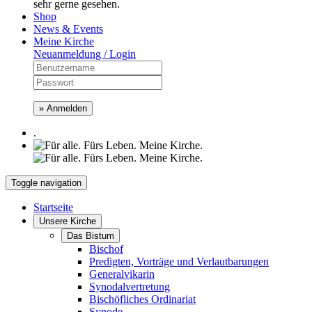
sehr gerne gesehen.
Shop
News & Events
Meine Kirche
Neuanmeldung / Login
» Anmelden
.
Toggle navigation
Startseite
Unsere Kirche
Das Bistum
Bischof
Predigten, Vorträge und Verlautbarungen
Generalvikarin
Synodalvertretung
Bischöfliches Ordinariat
Synode