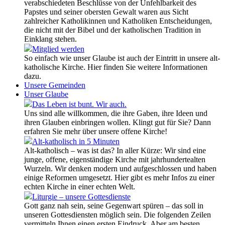
verabschiedeten Beschlüsse von der Unfehlbarkeit des
Papstes und seiner obersten Gewalt waren aus Sicht
zahlreicher Katholikinnen und Katholiken Entscheidungen,
die nicht mit der Bibel und der katholischen Tradition in
Einklang stehen.
Mitglied werden
So einfach wie unser Glaube ist auch der Eintritt in unsere alt-
katholische Kirche. Hier finden Sie weitere Informationen
dazu.
Unsere Gemeinden
Unser Glaube
Das Leben ist bunt. Wir auch.
Uns sind alle willkommen, die ihre Gaben, ihre Ideen und
ihren Glauben einbringen wollen. Klingt gut für Sie? Dann
erfahren Sie mehr über unsere offene Kirche!
Alt-katholisch in 5 Minuten
Alt-katholisch – was ist das? In aller Kürze: Wir sind eine
junge, offene, eigenständige Kirche mit jahrhundertealten
Wurzeln. Wir denken modern und aufgeschlossen und haben
einige Reformen umgesetzt. Hier gibt es mehr Infos zu einer
echten Kirche in einer echten Welt.
Liturgie – unsere Gottesdienste
Gott ganz nah sein, seine Gegenwart spüren – das soll in
unseren Gottesdiensten möglich sein. Die folgenden Zeilen
vermitteln Ihnen einen ersten Eindruck. Aber am besten