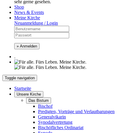
sehr gerne gesehen.
Shop
News & Events
Meine Kirche
Neuanmeldung / Login
» Anmelden
.
Toggle navigation
Startseite
Unsere Kirche
Das Bistum
Bischof
Predigten, Vorträge und Verlautbarungen
Generalvikarin
Synodalvertretung
Bischöfliches Ordinariat
Synode