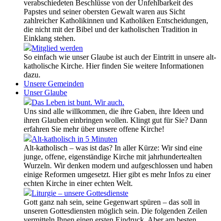
verabschiedeten Beschlüsse von der Unfehlbarkeit des
Papstes und seiner obersten Gewalt waren aus Sicht
zahlreicher Katholikinnen und Katholiken Entscheidungen,
die nicht mit der Bibel und der katholischen Tradition in
Einklang stehen.
Mitglied werden
So einfach wie unser Glaube ist auch der Eintritt in unsere alt-
katholische Kirche. Hier finden Sie weitere Informationen
dazu.
Unsere Gemeinden
Unser Glaube
Das Leben ist bunt. Wir auch.
Uns sind alle willkommen, die ihre Gaben, ihre Ideen und
ihren Glauben einbringen wollen. Klingt gut für Sie? Dann
erfahren Sie mehr über unsere offene Kirche!
Alt-katholisch in 5 Minuten
Alt-katholisch – was ist das? In aller Kürze: Wir sind eine
junge, offene, eigenständige Kirche mit jahrhundertealten
Wurzeln. Wir denken modern und aufgeschlossen und haben
einige Reformen umgesetzt. Hier gibt es mehr Infos zu einer
echten Kirche in einer echten Welt.
Liturgie – unsere Gottesdienste
Gott ganz nah sein, seine Gegenwart spüren – das soll in
unseren Gottesdiensten möglich sein. Die folgenden Zeilen
vermitteln Ihnen einen ersten Eindruck. Aber am besten