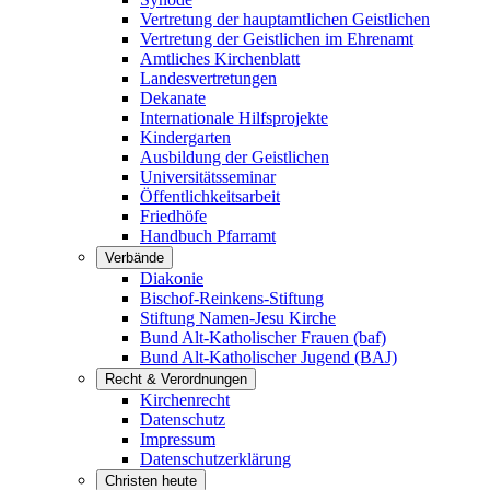
Vertretung der hauptamtlichen Geistlichen
Vertretung der Geistlichen im Ehrenamt
Amtliches Kirchenblatt
Landesvertretungen
Dekanate
Internationale Hilfsprojekte
Kindergarten
Ausbildung der Geistlichen
Universitätsseminar
Öffentlichkeitsarbeit
Friedhöfe
Handbuch Pfarramt
Verbände
Diakonie
Bischof-Reinkens-Stiftung
Stiftung Namen-Jesu Kirche
Bund Alt-Katholischer Frauen (baf)
Bund Alt-Katholischer Jugend (BAJ)
Recht & Verordnungen
Kirchenrecht
Datenschutz
Impressum
Datenschutzerklärung
Christen heute