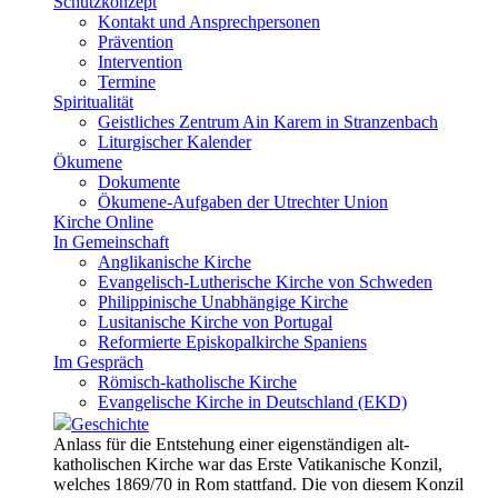
Schutzkonzept
Kontakt und Ansprechpersonen
Prävention
Intervention
Termine
Spiritualität
Geistliches Zentrum Ain Karem in Stranzenbach
Liturgischer Kalender
Ökumene
Dokumente
Ökumene-Aufgaben der Utrechter Union
Kirche Online
In Gemeinschaft
Anglikanische Kirche
Evangelisch-Lutherische Kirche von Schweden
Philippinische Unabhängige Kirche
Lusitanische Kirche von Portugal
Reformierte Episkopalkirche Spaniens
Im Gespräch
Römisch-katholische Kirche
Evangelische Kirche in Deutschland (EKD)
Geschichte
Anlass für die Entstehung einer eigenständigen alt-
katholischen Kirche war das Erste Vatikanische Konzil,
welches 1869/70 in Rom stattfand. Die von diesem Konzil