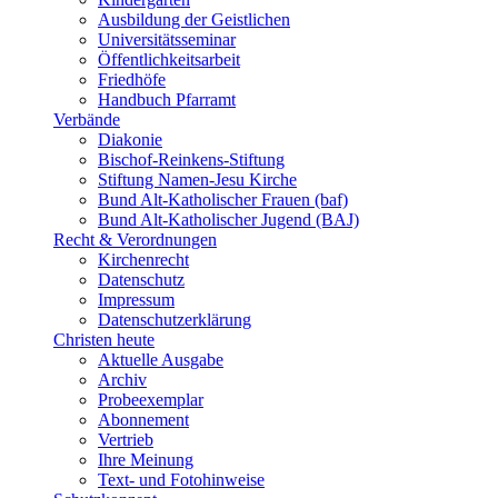
Ausbildung der Geistlichen
Universitätsseminar
Öffentlichkeitsarbeit
Friedhöfe
Handbuch Pfarramt
Verbände
Diakonie
Bischof-Reinkens-Stiftung
Stiftung Namen-Jesu Kirche
Bund Alt-Katholischer Frauen (baf)
Bund Alt-Katholischer Jugend (BAJ)
Recht & Verordnungen
Kirchenrecht
Datenschutz
Impressum
Datenschutzerklärung
Christen heute
Aktuelle Ausgabe
Archiv
Probeexemplar
Abonnement
Vertrieb
Ihre Meinung
Text- und Fotohinweise