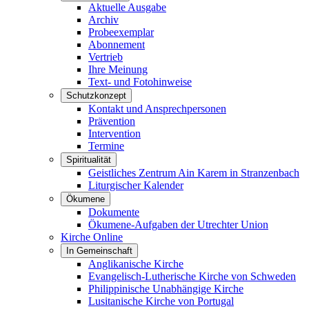
Aktuelle Ausgabe
Archiv
Probeexemplar
Abonnement
Vertrieb
Ihre Meinung
Text- und Fotohinweise
Schutzkonzept
Kontakt und Ansprechpersonen
Prävention
Intervention
Termine
Spiritualität
Geistliches Zentrum Ain Karem in Stranzenbach
Liturgischer Kalender
Ökumene
Dokumente
Ökumene-Aufgaben der Utrechter Union
Kirche Online
In Gemeinschaft
Anglikanische Kirche
Evangelisch-Lutherische Kirche von Schweden
Philippinische Unabhängige Kirche
Lusitanische Kirche von Portugal