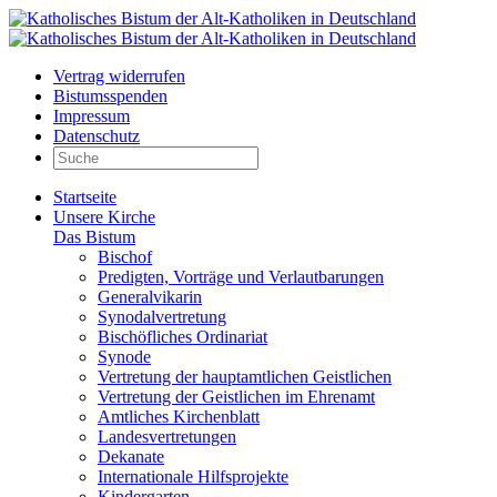
Vertrag widerrufen
Bistumsspenden
Impressum
Datenschutz
Startseite
Unsere Kirche
Das Bistum
Bischof
Predigten, Vorträge und Verlautbarungen
Generalvikarin
Synodalvertretung
Bischöfliches Ordinariat
Synode
Vertretung der hauptamtlichen Geistlichen
Vertretung der Geistlichen im Ehrenamt
Amtliches Kirchenblatt
Landesvertretungen
Dekanate
Internationale Hilfsprojekte
Kindergarten