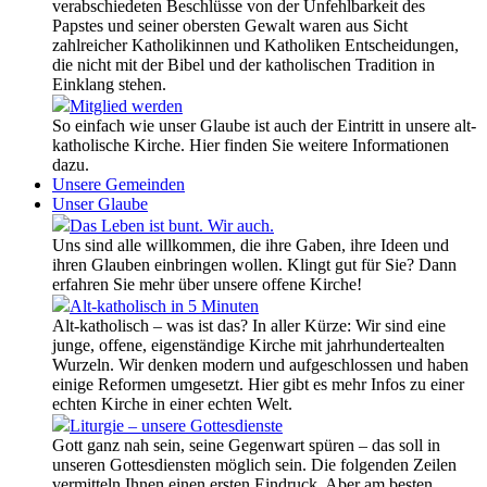
verabschiedeten Beschlüsse von der Unfehlbarkeit des
Papstes und seiner obersten Gewalt waren aus Sicht
zahlreicher Katholikinnen und Katholiken Entscheidungen,
die nicht mit der Bibel und der katholischen Tradition in
Einklang stehen.
Mitglied werden
So einfach wie unser Glaube ist auch der Eintritt in unsere alt-
katholische Kirche. Hier finden Sie weitere Informationen
dazu.
Unsere Gemeinden
Unser Glaube
Das Leben ist bunt. Wir auch.
Uns sind alle willkommen, die ihre Gaben, ihre Ideen und
ihren Glauben einbringen wollen. Klingt gut für Sie? Dann
erfahren Sie mehr über unsere offene Kirche!
Alt-katholisch in 5 Minuten
Alt-katholisch – was ist das? In aller Kürze: Wir sind eine
junge, offene, eigenständige Kirche mit jahrhundertealten
Wurzeln. Wir denken modern und aufgeschlossen und haben
einige Reformen umgesetzt. Hier gibt es mehr Infos zu einer
echten Kirche in einer echten Welt.
Liturgie – unsere Gottesdienste
Gott ganz nah sein, seine Gegenwart spüren – das soll in
unseren Gottesdiensten möglich sein. Die folgenden Zeilen
vermitteln Ihnen einen ersten Eindruck. Aber am besten