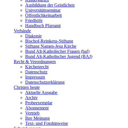
Ausbildung der Geistlichen
Universitätsseminar
Öffentlichkeitsarbeit
Friedhöfe
Handbuch Pfarramt
Verbände
Diakonie
Bischof-Reinkens-Stiftung
Stiftung Namen-Jesu Kirche
Bund Alt-Katholischer Frauen (baf)
Bund Alt-Katholischer Jugend (BAJ)
Recht & Verordnungen
Kirchenrecht
Datenschutz
Impressum
Datenschutzerklärung
Christen heute
Aktuelle Ausgabe
Archiv
Probeexemplar
Abonnement
Vertrieb
Ihre Meinung
Text- und Fotohinweise