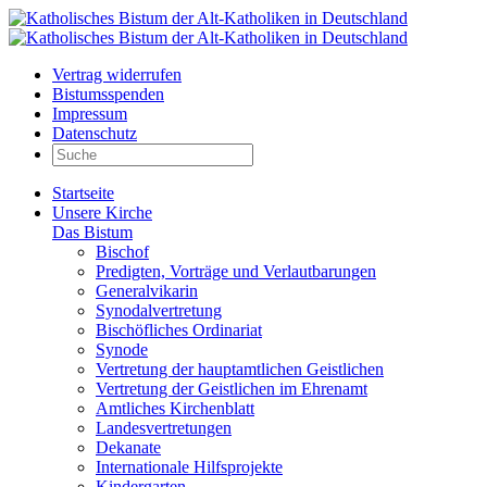
Vertrag widerrufen
Bistumsspenden
Impressum
Datenschutz
Startseite
Unsere Kirche
Das Bistum
Bischof
Predigten, Vorträge und Verlautbarungen
Generalvikarin
Synodalvertretung
Bischöfliches Ordinariat
Synode
Vertretung der hauptamtlichen Geistlichen
Vertretung der Geistlichen im Ehrenamt
Amtliches Kirchenblatt
Landesvertretungen
Dekanate
Internationale Hilfsprojekte
Kindergarten