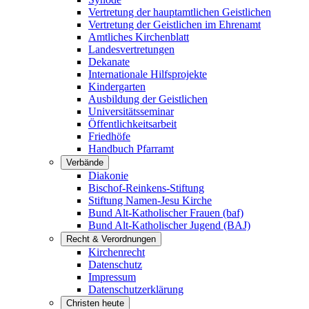
Vertretung der hauptamtlichen Geistlichen
Vertretung der Geistlichen im Ehrenamt
Amtliches Kirchenblatt
Landesvertretungen
Dekanate
Internationale Hilfsprojekte
Kindergarten
Ausbildung der Geistlichen
Universitätsseminar
Öffentlichkeitsarbeit
Friedhöfe
Handbuch Pfarramt
Verbände
Diakonie
Bischof-Reinkens-Stiftung
Stiftung Namen-Jesu Kirche
Bund Alt-Katholischer Frauen (baf)
Bund Alt-Katholischer Jugend (BAJ)
Recht & Verordnungen
Kirchenrecht
Datenschutz
Impressum
Datenschutzerklärung
Christen heute