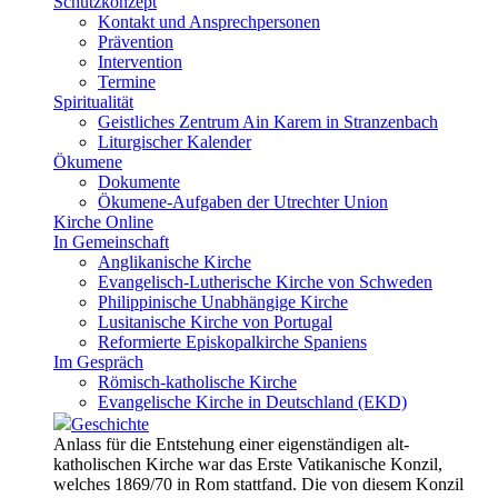
Schutzkonzept
Kontakt und Ansprechpersonen
Prävention
Intervention
Termine
Spiritualität
Geistliches Zentrum Ain Karem in Stranzenbach
Liturgischer Kalender
Ökumene
Dokumente
Ökumene-Aufgaben der Utrechter Union
Kirche Online
In Gemeinschaft
Anglikanische Kirche
Evangelisch-Lutherische Kirche von Schweden
Philippinische Unabhängige Kirche
Lusitanische Kirche von Portugal
Reformierte Episkopalkirche Spaniens
Im Gespräch
Römisch-katholische Kirche
Evangelische Kirche in Deutschland (EKD)
Geschichte
Anlass für die Entstehung einer eigenständigen alt-
katholischen Kirche war das Erste Vatikanische Konzil,
welches 1869/70 in Rom stattfand. Die von diesem Konzil