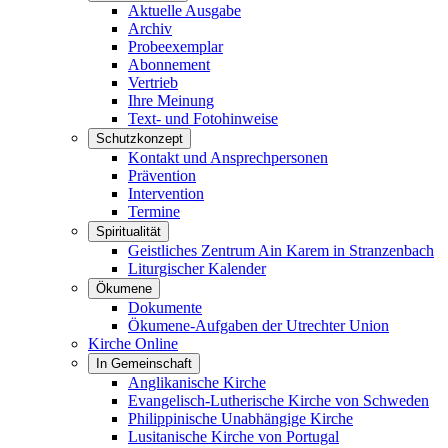
Aktuelle Ausgabe
Archiv
Probeexemplar
Abonnement
Vertrieb
Ihre Meinung
Text- und Fotohinweise
Schutzkonzept
Kontakt und Ansprechpersonen
Prävention
Intervention
Termine
Spiritualität
Geistliches Zentrum Ain Karem in Stranzenbach
Liturgischer Kalender
Ökumene
Dokumente
Ökumene-Aufgaben der Utrechter Union
Kirche Online
In Gemeinschaft
Anglikanische Kirche
Evangelisch-Lutherische Kirche von Schweden
Philippinische Unabhängige Kirche
Lusitanische Kirche von Portugal