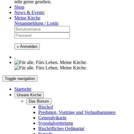
sehr gerne gesehen.
Shop
News & Events
Meine Kirche
Neuanmeldung / Login
» Anmelden
.
Toggle navigation
Startseite
Unsere Kirche
Das Bistum
Bischof
Predigten, Vorträge und Verlautbarungen
Generalvikarin
Synodalvertretung
Bischöfliches Ordinariat
Synode