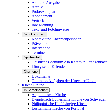
Aktuelle Ausgabe
Archiv
Probeexemplar
Abonnement
Vertrieb
Ihre Meinung
Text- und Fotohinweise
Schutzkonzept
Kontakt und Ansprechpersonen
Prävention
Intervention
Termine
Spiritualität
Geistliches Zentrum Ain Karem in Stranzenbach
Liturgischer Kalender
Ökumene
Dokumente
Ökumene-Aufgaben der Utrechter Union
Kirche Online
In Gemeinschaft
Anglikanische Kirche
Evangelisch-Lutherische Kirche von Schweden
Philippinische Unabhängige Kirche
Lusitanische Kirche von Portugal