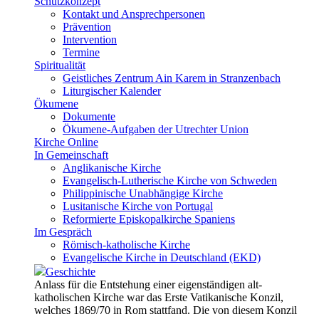
Schutzkonzept
Kontakt und Ansprechpersonen
Prävention
Intervention
Termine
Spiritualität
Geistliches Zentrum Ain Karem in Stranzenbach
Liturgischer Kalender
Ökumene
Dokumente
Ökumene-Aufgaben der Utrechter Union
Kirche Online
In Gemeinschaft
Anglikanische Kirche
Evangelisch-Lutherische Kirche von Schweden
Philippinische Unabhängige Kirche
Lusitanische Kirche von Portugal
Reformierte Episkopalkirche Spaniens
Im Gespräch
Römisch-katholische Kirche
Evangelische Kirche in Deutschland (EKD)
Geschichte
Anlass für die Entstehung einer eigenständigen alt-
katholischen Kirche war das Erste Vatikanische Konzil,
welches 1869/70 in Rom stattfand. Die von diesem Konzil