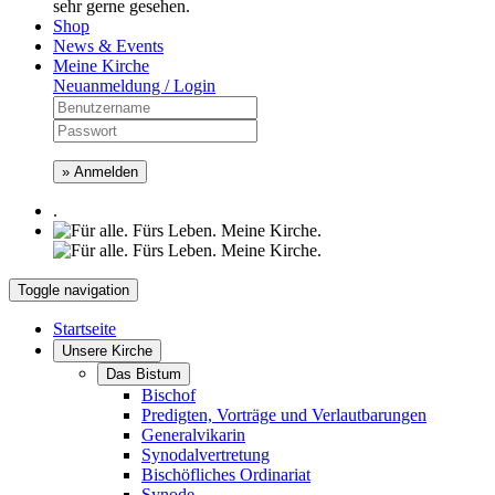
sehr gerne gesehen.
Shop
News & Events
Meine Kirche
Neuanmeldung / Login
» Anmelden
.
Toggle navigation
Startseite
Unsere Kirche
Das Bistum
Bischof
Predigten, Vorträge und Verlautbarungen
Generalvikarin
Synodalvertretung
Bischöfliches Ordinariat
Synode