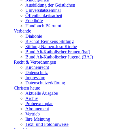
Ausbildung der Geistlichen
Universitätsseminar
Öffentlichkeitsarbeit
Friedhöfe
Handbuch Pfarramt
Verbände
Diakonie
Bischof-Reinkens-Stiftung
Stiftung Namen-Jesu Kirche
Bund Alt-Katholischer Frauen (baf)
Bund Alt-Katholischer Jugend (BAJ)
Recht & Verordnungen
Kirchenrecht
Datenschutz
Impressum
Datenschutzerklärung
Christen heute
Aktuelle Ausgabe
Archiv
Probeexemplar
Abonnement
Vertrieb
Ihre Meinung
Text- und Fotohinweise