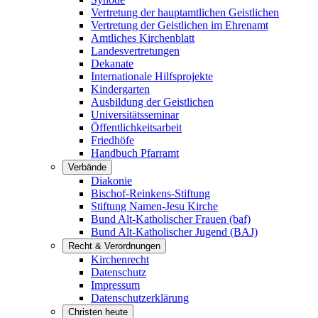
Vertretung der hauptamtlichen Geistlichen
Vertretung der Geistlichen im Ehrenamt
Amtliches Kirchenblatt
Landesvertretungen
Dekanate
Internationale Hilfsprojekte
Kindergarten
Ausbildung der Geistlichen
Universitätsseminar
Öffentlichkeitsarbeit
Friedhöfe
Handbuch Pfarramt
Verbände
Diakonie
Bischof-Reinkens-Stiftung
Stiftung Namen-Jesu Kirche
Bund Alt-Katholischer Frauen (baf)
Bund Alt-Katholischer Jugend (BAJ)
Recht & Verordnungen
Kirchenrecht
Datenschutz
Impressum
Datenschutzerklärung
Christen heute