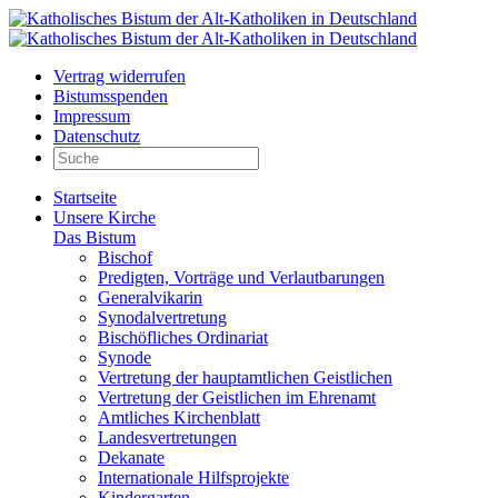
Vertrag widerrufen
Bistumsspenden
Impressum
Datenschutz
Startseite
Unsere Kirche
Das Bistum
Bischof
Predigten, Vorträge und Verlautbarungen
Generalvikarin
Synodalvertretung
Bischöfliches Ordinariat
Synode
Vertretung der hauptamtlichen Geistlichen
Vertretung der Geistlichen im Ehrenamt
Amtliches Kirchenblatt
Landesvertretungen
Dekanate
Internationale Hilfsprojekte
Kindergarten