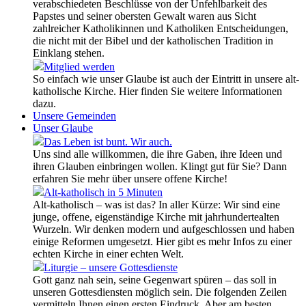
verabschiedeten Beschlüsse von der Unfehlbarkeit des
Papstes und seiner obersten Gewalt waren aus Sicht
zahlreicher Katholikinnen und Katholiken Entscheidungen,
die nicht mit der Bibel und der katholischen Tradition in
Einklang stehen.
Mitglied werden
So einfach wie unser Glaube ist auch der Eintritt in unsere alt-
katholische Kirche. Hier finden Sie weitere Informationen
dazu.
Unsere Gemeinden
Unser Glaube
Das Leben ist bunt. Wir auch.
Uns sind alle willkommen, die ihre Gaben, ihre Ideen und
ihren Glauben einbringen wollen. Klingt gut für Sie? Dann
erfahren Sie mehr über unsere offene Kirche!
Alt-katholisch in 5 Minuten
Alt-katholisch – was ist das? In aller Kürze: Wir sind eine
junge, offene, eigenständige Kirche mit jahrhundertealten
Wurzeln. Wir denken modern und aufgeschlossen und haben
einige Reformen umgesetzt. Hier gibt es mehr Infos zu einer
echten Kirche in einer echten Welt.
Liturgie – unsere Gottesdienste
Gott ganz nah sein, seine Gegenwart spüren – das soll in
unseren Gottesdiensten möglich sein. Die folgenden Zeilen
vermitteln Ihnen einen ersten Eindruck. Aber am besten