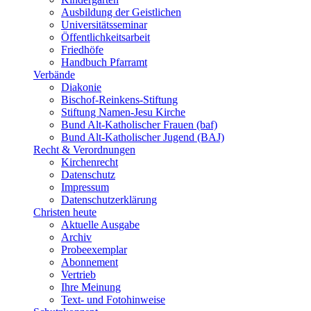
Ausbildung der Geistlichen
Universitätsseminar
Öffentlichkeitsarbeit
Friedhöfe
Handbuch Pfarramt
Verbände
Diakonie
Bischof-Reinkens-Stiftung
Stiftung Namen-Jesu Kirche
Bund Alt-Katholischer Frauen (baf)
Bund Alt-Katholischer Jugend (BAJ)
Recht & Verordnungen
Kirchenrecht
Datenschutz
Impressum
Datenschutzerklärung
Christen heute
Aktuelle Ausgabe
Archiv
Probeexemplar
Abonnement
Vertrieb
Ihre Meinung
Text- und Fotohinweise