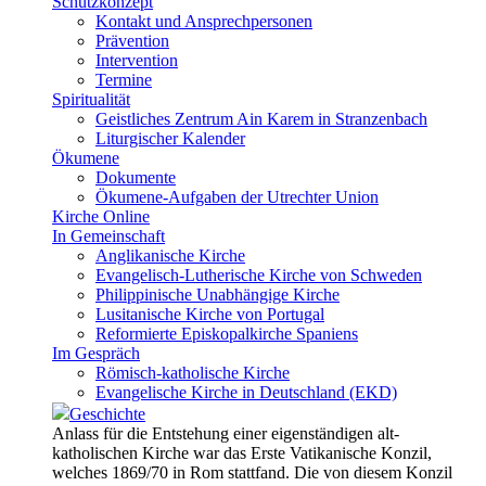
Schutzkonzept
Kontakt und Ansprechpersonen
Prävention
Intervention
Termine
Spiritualität
Geistliches Zentrum Ain Karem in Stranzenbach
Liturgischer Kalender
Ökumene
Dokumente
Ökumene-Aufgaben der Utrechter Union
Kirche Online
In Gemeinschaft
Anglikanische Kirche
Evangelisch-Lutherische Kirche von Schweden
Philippinische Unabhängige Kirche
Lusitanische Kirche von Portugal
Reformierte Episkopalkirche Spaniens
Im Gespräch
Römisch-katholische Kirche
Evangelische Kirche in Deutschland (EKD)
Geschichte
Anlass für die Entstehung einer eigenständigen alt-
katholischen Kirche war das Erste Vatikanische Konzil,
welches 1869/70 in Rom stattfand. Die von diesem Konzil