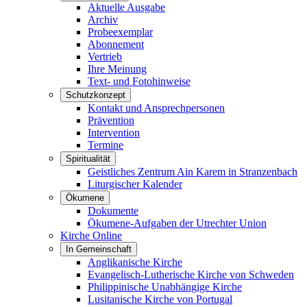
Aktuelle Ausgabe
Archiv
Probeexemplar
Abonnement
Vertrieb
Ihre Meinung
Text- und Fotohinweise
Schutzkonzept
Kontakt und Ansprechpersonen
Prävention
Intervention
Termine
Spiritualität
Geistliches Zentrum Ain Karem in Stranzenbach
Liturgischer Kalender
Ökumene
Dokumente
Ökumene-Aufgaben der Utrechter Union
Kirche Online
In Gemeinschaft
Anglikanische Kirche
Evangelisch-Lutherische Kirche von Schweden
Philippinische Unabhängige Kirche
Lusitanische Kirche von Portugal