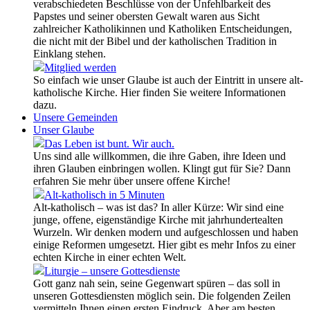
verabschiedeten Beschlüsse von der Unfehlbarkeit des
Papstes und seiner obersten Gewalt waren aus Sicht
zahlreicher Katholikinnen und Katholiken Entscheidungen,
die nicht mit der Bibel und der katholischen Tradition in
Einklang stehen.
Mitglied werden
So einfach wie unser Glaube ist auch der Eintritt in unsere alt-
katholische Kirche. Hier finden Sie weitere Informationen
dazu.
Unsere Gemeinden
Unser Glaube
Das Leben ist bunt. Wir auch.
Uns sind alle willkommen, die ihre Gaben, ihre Ideen und
ihren Glauben einbringen wollen. Klingt gut für Sie? Dann
erfahren Sie mehr über unsere offene Kirche!
Alt-katholisch in 5 Minuten
Alt-katholisch – was ist das? In aller Kürze: Wir sind eine
junge, offene, eigenständige Kirche mit jahrhundertealten
Wurzeln. Wir denken modern und aufgeschlossen und haben
einige Reformen umgesetzt. Hier gibt es mehr Infos zu einer
echten Kirche in einer echten Welt.
Liturgie – unsere Gottesdienste
Gott ganz nah sein, seine Gegenwart spüren – das soll in
unseren Gottesdiensten möglich sein. Die folgenden Zeilen
vermitteln Ihnen einen ersten Eindruck. Aber am besten