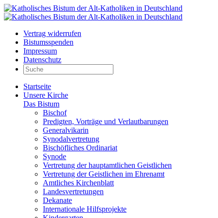
Vertrag widerrufen
Bistumsspenden
Impressum
Datenschutz
Startseite
Unsere Kirche
Das Bistum
Bischof
Predigten, Vorträge und Verlautbarungen
Generalvikarin
Synodalvertretung
Bischöfliches Ordinariat
Synode
Vertretung der hauptamtlichen Geistlichen
Vertretung der Geistlichen im Ehrenamt
Amtliches Kirchenblatt
Landesvertretungen
Dekanate
Internationale Hilfsprojekte
Kindergarten