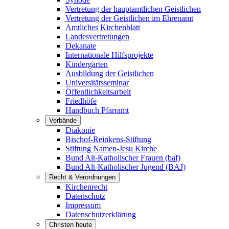
Vertretung der hauptamtlichen Geistlichen
Vertretung der Geistlichen im Ehrenamt
Amtliches Kirchenblatt
Landesvertretungen
Dekanate
Internationale Hilfsprojekte
Kindergarten
Ausbildung der Geistlichen
Universitätsseminar
Öffentlichkeitsarbeit
Friedhöfe
Handbuch Pfarramt
Verbände
Diakonie
Bischof-Reinkens-Stiftung
Stiftung Namen-Jesu Kirche
Bund Alt-Katholischer Frauen (baf)
Bund Alt-Katholischer Jugend (BAJ)
Recht & Verordnungen
Kirchenrecht
Datenschutz
Impressum
Datenschutzerklärung
Christen heute