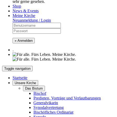
sehr gerne gesehen.
Shop
News & Events
Meine Kirche
Neuanmeldung / Login
» Anmelden
.
Toggle navigation
Startseite
Unsere Kirche
Das Bistum
Bischof
Predigten, Vorträge und Verlautbarungen
Generalvikarin
Synodalvertretung
Bischöfliches Ordinariat
Synode