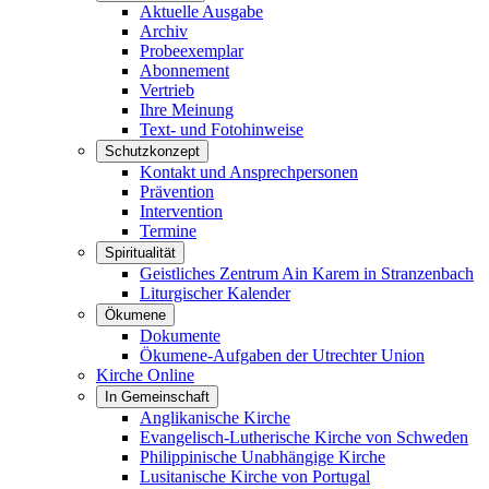
Aktuelle Ausgabe
Archiv
Probeexemplar
Abonnement
Vertrieb
Ihre Meinung
Text- und Fotohinweise
Schutzkonzept
Kontakt und Ansprechpersonen
Prävention
Intervention
Termine
Spiritualität
Geistliches Zentrum Ain Karem in Stranzenbach
Liturgischer Kalender
Ökumene
Dokumente
Ökumene-Aufgaben der Utrechter Union
Kirche Online
In Gemeinschaft
Anglikanische Kirche
Evangelisch-Lutherische Kirche von Schweden
Philippinische Unabhängige Kirche
Lusitanische Kirche von Portugal