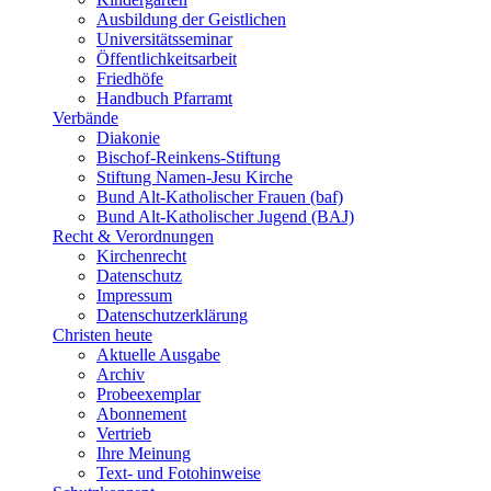
Ausbildung der Geistlichen
Universitätsseminar
Öffentlichkeitsarbeit
Friedhöfe
Handbuch Pfarramt
Verbände
Diakonie
Bischof-Reinkens-Stiftung
Stiftung Namen-Jesu Kirche
Bund Alt-Katholischer Frauen (baf)
Bund Alt-Katholischer Jugend (BAJ)
Recht & Verordnungen
Kirchenrecht
Datenschutz
Impressum
Datenschutzerklärung
Christen heute
Aktuelle Ausgabe
Archiv
Probeexemplar
Abonnement
Vertrieb
Ihre Meinung
Text- und Fotohinweise