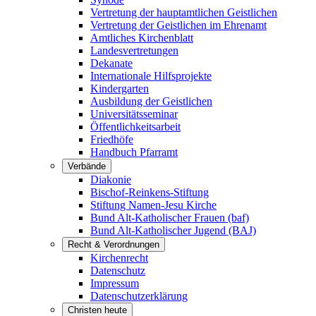
Vertretung der hauptamtlichen Geistlichen
Vertretung der Geistlichen im Ehrenamt
Amtliches Kirchenblatt
Landesvertretungen
Dekanate
Internationale Hilfsprojekte
Kindergarten
Ausbildung der Geistlichen
Universitätsseminar
Öffentlichkeitsarbeit
Friedhöfe
Handbuch Pfarramt
Verbände
Diakonie
Bischof-Reinkens-Stiftung
Stiftung Namen-Jesu Kirche
Bund Alt-Katholischer Frauen (baf)
Bund Alt-Katholischer Jugend (BAJ)
Recht & Verordnungen
Kirchenrecht
Datenschutz
Impressum
Datenschutzerklärung
Christen heute