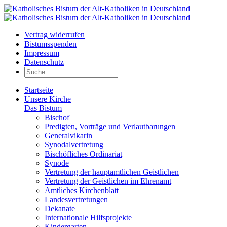
Vertrag widerrufen
Bistumsspenden
Impressum
Datenschutz
Startseite
Unsere Kirche
Das Bistum
Bischof
Predigten, Vorträge und Verlautbarungen
Generalvikarin
Synodalvertretung
Bischöfliches Ordinariat
Synode
Vertretung der hauptamtlichen Geistlichen
Vertretung der Geistlichen im Ehrenamt
Amtliches Kirchenblatt
Landesvertretungen
Dekanate
Internationale Hilfsprojekte
Kindergarten