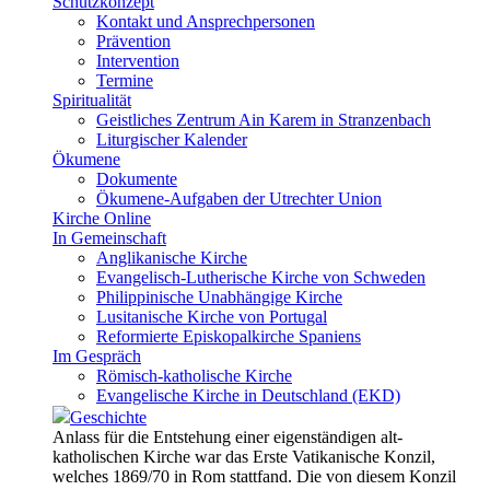
Schutzkonzept
Kontakt und Ansprechpersonen
Prävention
Intervention
Termine
Spiritualität
Geistliches Zentrum Ain Karem in Stranzenbach
Liturgischer Kalender
Ökumene
Dokumente
Ökumene-Aufgaben der Utrechter Union
Kirche Online
In Gemeinschaft
Anglikanische Kirche
Evangelisch-Lutherische Kirche von Schweden
Philippinische Unabhängige Kirche
Lusitanische Kirche von Portugal
Reformierte Episkopalkirche Spaniens
Im Gespräch
Römisch-katholische Kirche
Evangelische Kirche in Deutschland (EKD)
Geschichte
Anlass für die Entstehung einer eigenständigen alt-
katholischen Kirche war das Erste Vatikanische Konzil,
welches 1869/70 in Rom stattfand. Die von diesem Konzil