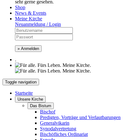
sehr gerne gesehen.
Shop
News & Events
Meine Kirche
Neuanmeldung / Login
» Anmelden
.
Toggle navigation
Startseite
Unsere Kirche
Das Bistum
Bischof
Predigten, Vorträge und Verlautbarungen
Generalvikarin
Synodalvertretung
Bischöfliches Ordinariat
Synode