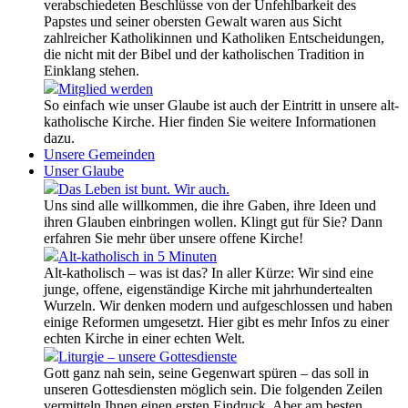
verabschiedeten Beschlüsse von der Unfehlbarkeit des
Papstes und seiner obersten Gewalt waren aus Sicht
zahlreicher Katholikinnen und Katholiken Entscheidungen,
die nicht mit der Bibel und der katholischen Tradition in
Einklang stehen.
Mitglied werden
So einfach wie unser Glaube ist auch der Eintritt in unsere alt-
katholische Kirche. Hier finden Sie weitere Informationen
dazu.
Unsere Gemeinden
Unser Glaube
Das Leben ist bunt. Wir auch.
Uns sind alle willkommen, die ihre Gaben, ihre Ideen und
ihren Glauben einbringen wollen. Klingt gut für Sie? Dann
erfahren Sie mehr über unsere offene Kirche!
Alt-katholisch in 5 Minuten
Alt-katholisch – was ist das? In aller Kürze: Wir sind eine
junge, offene, eigenständige Kirche mit jahrhundertealten
Wurzeln. Wir denken modern und aufgeschlossen und haben
einige Reformen umgesetzt. Hier gibt es mehr Infos zu einer
echten Kirche in einer echten Welt.
Liturgie – unsere Gottesdienste
Gott ganz nah sein, seine Gegenwart spüren – das soll in
unseren Gottesdiensten möglich sein. Die folgenden Zeilen
vermitteln Ihnen einen ersten Eindruck. Aber am besten