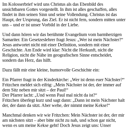
Im Kolosserbrief wird uns Christus als das Ebenbild des
unsichtbaren Gottes vorgestellt. In ihm ist alles geschaffen, alles
findet in ihm seinen Sinn und seine Vollendung. Christus ist das
Haupt, der Ursprung, das Ziel. Er ist nicht fern, sondern mitten unter
uns – und er ist unser Vorbild in der Liebe.
Und dann hören wir das berühmte Evangelium vom barmherzigen
Samariter. Ein Gesetzeslehrer fragt Jesus: „Wer ist mein Nächster?“
Jesus antwortet nicht mit einer Definition, sondern mit einer
Geschichte. Am Ende wird klar: Nicht die Herkunft, nicht die
Religion, nicht die Nähe im geografischen Sinne entscheidet,
sondern das Herz, das hilft.
Dazu fällt mir eine kleine, humorvolle Geschichte ein:
Ein Pfarrer fragt in der Kinderkirche: „Wer ist denn euer Nächster?“
Fritzchen meldet sich eifrig: „Mein Nächster ist der, der immer auf
dem Sitz neben mir sitzt – der Paul!“
Der Pfarrer lacht: „Und wenn Paul mal nicht da ist?“
Fritzchen überlegt kurz und sagt dann: „Dann ist mein Nächster halt
der, der dann da sitzt. Aber wehe, der nimmt meine Kekse!“
Manchmal denken wir wie Fritzchen: Mein Nächster ist der, der mir
am nächsten sitzt – aber bitte nicht zu nah, und schon gar nicht,
wenn es um meine Kekse geht! Doch Jesus zeigt uns: Unser