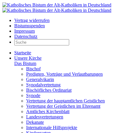
Vertrag widerrufen
Bistumsspenden
Impressum
Datenschutz
Startseite
Unsere Kirche
Das Bistum
Bischof
Predigten, Vorträge und Verlautbarungen
Generalvikarin
Synodalvertretung
Bischöfliches Ordinariat
Synode
Vertretung der hauptamtlichen Geistlichen
Vertretung der Geistlichen im Ehrenamt
Amtliches Kirchenblatt
Landesvertretungen
Dekanate
Internationale Hilfsprojekte
Kindergarten