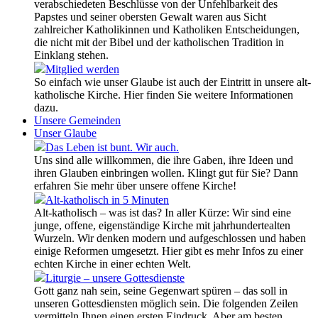
verabschiedeten Beschlüsse von der Unfehlbarkeit des
Papstes und seiner obersten Gewalt waren aus Sicht
zahlreicher Katholikinnen und Katholiken Entscheidungen,
die nicht mit der Bibel und der katholischen Tradition in
Einklang stehen.
Mitglied werden
So einfach wie unser Glaube ist auch der Eintritt in unsere alt-
katholische Kirche. Hier finden Sie weitere Informationen
dazu.
Unsere Gemeinden
Unser Glaube
Das Leben ist bunt. Wir auch.
Uns sind alle willkommen, die ihre Gaben, ihre Ideen und
ihren Glauben einbringen wollen. Klingt gut für Sie? Dann
erfahren Sie mehr über unsere offene Kirche!
Alt-katholisch in 5 Minuten
Alt-katholisch – was ist das? In aller Kürze: Wir sind eine
junge, offene, eigenständige Kirche mit jahrhundertealten
Wurzeln. Wir denken modern und aufgeschlossen und haben
einige Reformen umgesetzt. Hier gibt es mehr Infos zu einer
echten Kirche in einer echten Welt.
Liturgie – unsere Gottesdienste
Gott ganz nah sein, seine Gegenwart spüren – das soll in
unseren Gottesdiensten möglich sein. Die folgenden Zeilen
vermitteln Ihnen einen ersten Eindruck. Aber am besten