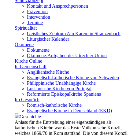
Schutzkonzept
Kontakt und Ansprechpersonen
Prävention
Intervention
Termine
Spiritualität
Geistliches Zentrum Ain Karem in Stranzenbach
Liturgischer Kalender
Ökumene
Dokumente
Ökumene-Aufgaben der Utrechter Union
Kirche Online
In Gemeinschaft
Anglikanische Kirche
Evangelisch-Lutherische Kirche von Schweden
Philippinische Unabhängige Kirche
Lusitanische Kirche von Portugal
Reformierte Episkopalkirche Spaniens
Im Gespräch
Römisch-katholische Kirche
Evangelische Kirche in Deutschland (EKD)
Geschichte
Anlass für die Entstehung einer eigenständigen alt-
katholischen Kirche war das Erste Vatikanische Konzil,
welches 1869/70 in Rom stattfand. Die von diesem Konzil