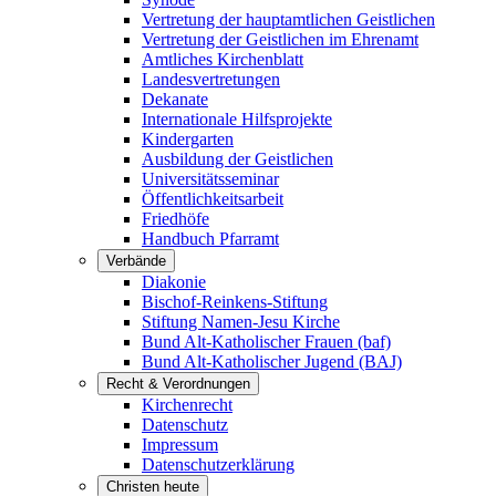
Vertretung der hauptamtlichen Geistlichen
Vertretung der Geistlichen im Ehrenamt
Amtliches Kirchenblatt
Landesvertretungen
Dekanate
Internationale Hilfsprojekte
Kindergarten
Ausbildung der Geistlichen
Universitätsseminar
Öffentlichkeitsarbeit
Friedhöfe
Handbuch Pfarramt
Verbände
Diakonie
Bischof-Reinkens-Stiftung
Stiftung Namen-Jesu Kirche
Bund Alt-Katholischer Frauen (baf)
Bund Alt-Katholischer Jugend (BAJ)
Recht & Verordnungen
Kirchenrecht
Datenschutz
Impressum
Datenschutzerklärung
Christen heute