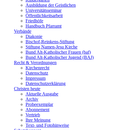
Ausbildung der Geistlichen
Universitätsseminar
Öffentlichkeitsarbeit
Friedhöfe
Handbuch Pfarramt
Verbände
Diakonie
Bischof-Reinkens-Stiftung
Stiftung Namen-Jesu Kirche
Bund Alt-Katholischer Frauen (baf)
Bund Alt-Katholischer Jugend (BAJ)
Recht & Verordnungen
Kirchenrecht
Datenschutz
Impressum
Datenschutzerklärung
Christen heute
Aktuelle Ausgabe
Archiv
Probeexemplar
Abonnement
Vertrieb
Ihre Meinung
Text- und Fotohinweise