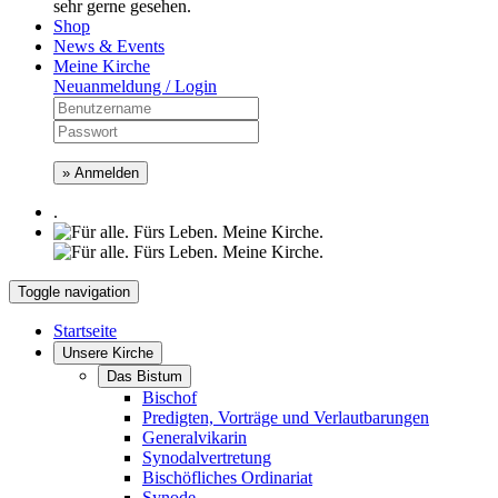
sehr gerne gesehen.
Shop
News & Events
Meine Kirche
Neuanmeldung / Login
» Anmelden
.
Toggle navigation
Startseite
Unsere Kirche
Das Bistum
Bischof
Predigten, Vorträge und Verlautbarungen
Generalvikarin
Synodalvertretung
Bischöfliches Ordinariat
Synode