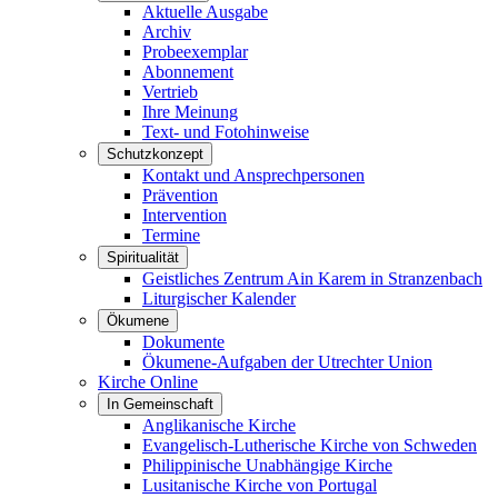
Aktuelle Ausgabe
Archiv
Probeexemplar
Abonnement
Vertrieb
Ihre Meinung
Text- und Fotohinweise
Schutzkonzept
Kontakt und Ansprechpersonen
Prävention
Intervention
Termine
Spiritualität
Geistliches Zentrum Ain Karem in Stranzenbach
Liturgischer Kalender
Ökumene
Dokumente
Ökumene-Aufgaben der Utrechter Union
Kirche Online
In Gemeinschaft
Anglikanische Kirche
Evangelisch-Lutherische Kirche von Schweden
Philippinische Unabhängige Kirche
Lusitanische Kirche von Portugal