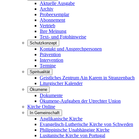
Aktuelle Ausgabe
Archiv
Probeexemplar
Abonnement
Vertrieb
Ihre Meinung
Text- und Fotohinweise
Schutzkonzept
Kontakt und Ansprechpersonen
Prävention
Intervention
Termine
Spiritualität
Geistliches Zentrum Ain Karem in Stranzenbach
Liturgischer Kalender
Ökumene
Dokumente
Ökumene-Aufgaben der Utrechter Union
Kirche Online
In Gemeinschaft
Anglikanische Kirche
Evangelisch-Lutherische Kirche von Schweden
Philippinische Unabhängige Kirche
Lusitanische Kirche von Portugal