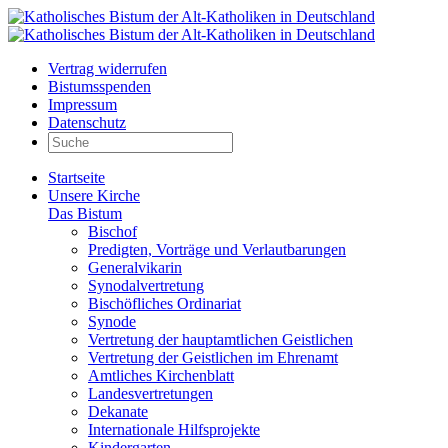
Vertrag widerrufen
Bistumsspenden
Impressum
Datenschutz
Startseite
Unsere Kirche
Das Bistum
Bischof
Predigten, Vorträge und Verlautbarungen
Generalvikarin
Synodalvertretung
Bischöfliches Ordinariat
Synode
Vertretung der hauptamtlichen Geistlichen
Vertretung der Geistlichen im Ehrenamt
Amtliches Kirchenblatt
Landesvertretungen
Dekanate
Internationale Hilfsprojekte
Kindergarten