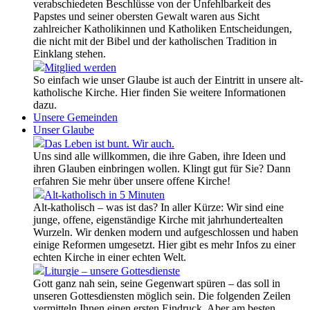
verabschiedeten Beschlüsse von der Unfehlbarkeit des
Papstes und seiner obersten Gewalt waren aus Sicht
zahlreicher Katholikinnen und Katholiken Entscheidungen,
die nicht mit der Bibel und der katholischen Tradition in
Einklang stehen.
Mitglied werden
So einfach wie unser Glaube ist auch der Eintritt in unsere alt-
katholische Kirche. Hier finden Sie weitere Informationen
dazu.
Unsere Gemeinden
Unser Glaube
Das Leben ist bunt. Wir auch.
Uns sind alle willkommen, die ihre Gaben, ihre Ideen und
ihren Glauben einbringen wollen. Klingt gut für Sie? Dann
erfahren Sie mehr über unsere offene Kirche!
Alt-katholisch in 5 Minuten
Alt-katholisch – was ist das? In aller Kürze: Wir sind eine
junge, offene, eigenständige Kirche mit jahrhundertealten
Wurzeln. Wir denken modern und aufgeschlossen und haben
einige Reformen umgesetzt. Hier gibt es mehr Infos zu einer
echten Kirche in einer echten Welt.
Liturgie – unsere Gottesdienste
Gott ganz nah sein, seine Gegenwart spüren – das soll in
unseren Gottesdiensten möglich sein. Die folgenden Zeilen
vermitteln Ihnen einen ersten Eindruck. Aber am besten