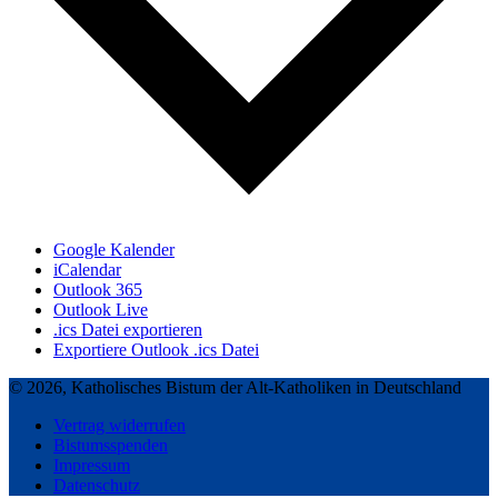
Google Kalender
iCalendar
Outlook 365
Outlook Live
.ics Datei exportieren
Exportiere Outlook .ics Datei
© 2026, Katholisches Bistum der Alt-Katholiken in Deutschland
Vertrag widerrufen
Bistumsspenden
Impressum
Datenschutz