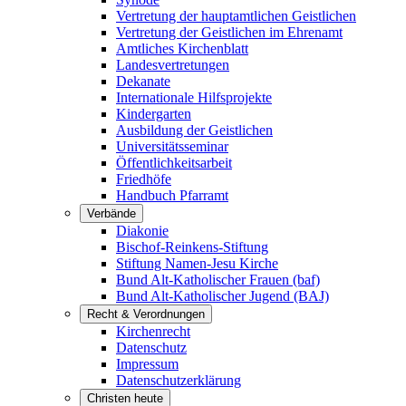
Vertretung der hauptamtlichen Geistlichen
Vertretung der Geistlichen im Ehrenamt
Amtliches Kirchenblatt
Landesvertretungen
Dekanate
Internationale Hilfsprojekte
Kindergarten
Ausbildung der Geistlichen
Universitätsseminar
Öffentlichkeitsarbeit
Friedhöfe
Handbuch Pfarramt
Verbände
Diakonie
Bischof-Reinkens-Stiftung
Stiftung Namen-Jesu Kirche
Bund Alt-Katholischer Frauen (baf)
Bund Alt-Katholischer Jugend (BAJ)
Recht & Verordnungen
Kirchenrecht
Datenschutz
Impressum
Datenschutzerklärung
Christen heute