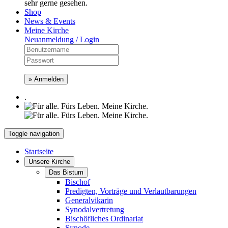
sehr gerne gesehen.
Shop
News & Events
Meine Kirche
Neuanmeldung / Login
» Anmelden
.
Toggle navigation
Startseite
Unsere Kirche
Das Bistum
Bischof
Predigten, Vorträge und Verlautbarungen
Generalvikarin
Synodalvertretung
Bischöfliches Ordinariat
Synode