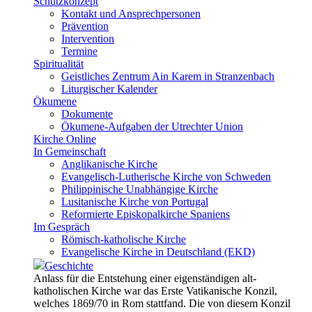
Schutzkonzept
Kontakt und Ansprechpersonen
Prävention
Intervention
Termine
Spiritualität
Geistliches Zentrum Ain Karem in Stranzenbach
Liturgischer Kalender
Ökumene
Dokumente
Ökumene-Aufgaben der Utrechter Union
Kirche Online
In Gemeinschaft
Anglikanische Kirche
Evangelisch-Lutherische Kirche von Schweden
Philippinische Unabhängige Kirche
Lusitanische Kirche von Portugal
Reformierte Episkopalkirche Spaniens
Im Gespräch
Römisch-katholische Kirche
Evangelische Kirche in Deutschland (EKD)
Geschichte
Anlass für die Entstehung einer eigenständigen alt-
katholischen Kirche war das Erste Vatikanische Konzil,
welches 1869/70 in Rom stattfand. Die von diesem Konzil