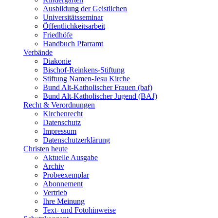
Ausbildung der Geistlichen
Universitätsseminar
Öffentlichkeitsarbeit
Friedhöfe
Handbuch Pfarramt
Verbände
Diakonie
Bischof-Reinkens-Stiftung
Stiftung Namen-Jesu Kirche
Bund Alt-Katholischer Frauen (baf)
Bund Alt-Katholischer Jugend (BAJ)
Recht & Verordnungen
Kirchenrecht
Datenschutz
Impressum
Datenschutzerklärung
Christen heute
Aktuelle Ausgabe
Archiv
Probeexemplar
Abonnement
Vertrieb
Ihre Meinung
Text- und Fotohinweise