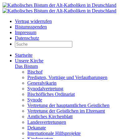
Vertrag widerrufen
Bistumsspenden
Impressum
Datenschutz
Startseite
Unsere Kirche
Das Bistum
Bischof
Predigten, Vorträge und Verlautbarungen
Generalvikarin
Synodalvertretung
Bischöfliches Ordinariat
Synode
Vertretung der hauptamtlichen Geistlichen
Vertretung der Geistlichen im Ehrenamt
Amtliches Kirchenblatt
Landesvertretungen
Dekanate
Internationale Hilfsprojekte
Kindergarten