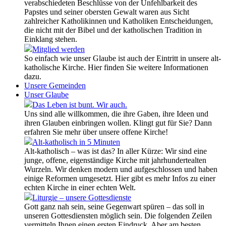
verabschiedeten Beschlüsse von der Unfehlbarkeit des
Papstes und seiner obersten Gewalt waren aus Sicht
zahlreicher Katholikinnen und Katholiken Entscheidungen,
die nicht mit der Bibel und der katholischen Tradition in
Einklang stehen.
Mitglied werden
So einfach wie unser Glaube ist auch der Eintritt in unsere alt-
katholische Kirche. Hier finden Sie weitere Informationen
dazu.
Unsere Gemeinden
Unser Glaube
Das Leben ist bunt. Wir auch.
Uns sind alle willkommen, die ihre Gaben, ihre Ideen und
ihren Glauben einbringen wollen. Klingt gut für Sie? Dann
erfahren Sie mehr über unsere offene Kirche!
Alt-katholisch in 5 Minuten
Alt-katholisch – was ist das? In aller Kürze: Wir sind eine
junge, offene, eigenständige Kirche mit jahrhundertealten
Wurzeln. Wir denken modern und aufgeschlossen und haben
einige Reformen umgesetzt. Hier gibt es mehr Infos zu einer
echten Kirche in einer echten Welt.
Liturgie – unsere Gottesdienste
Gott ganz nah sein, seine Gegenwart spüren – das soll in
unseren Gottesdiensten möglich sein. Die folgenden Zeilen
vermitteln Ihnen einen ersten Eindruck. Aber am besten