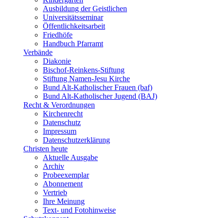
Ausbildung der Geistlichen
Universitätsseminar
Öffentlichkeitsarbeit
Friedhöfe
Handbuch Pfarramt
Verbände
Diakonie
Bischof-Reinkens-Stiftung
Stiftung Namen-Jesu Kirche
Bund Alt-Katholischer Frauen (baf)
Bund Alt-Katholischer Jugend (BAJ)
Recht & Verordnungen
Kirchenrecht
Datenschutz
Impressum
Datenschutzerklärung
Christen heute
Aktuelle Ausgabe
Archiv
Probeexemplar
Abonnement
Vertrieb
Ihre Meinung
Text- und Fotohinweise