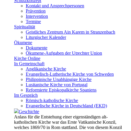
Schutzkonzept
Kontakt und Ansprechpersonen
Prävention
Intervention
Termine
Spiritualität
Geistliches Zentrum Ain Karem in Stranzenbach
Liturgischer Kalender
Ökumene
Dokumente
Ökumene-Aufgaben der Utrechter Union
Kirche Online
In Gemeinschaft
Anglikanische Kirche
Evangelisch-Lutherische Kirche von Schweden
Philippinische Unabhängige Kirche
Lusitanische Kirche von Portugal
Reformierte Episkopalkirche Spaniens
Im Gespräch
Römisch-katholische Kirche
Evangelische Kirche in Deutschland (EKD)
Geschichte
Anlass für die Entstehung einer eigenständigen alt-
katholischen Kirche war das Erste Vatikanische Konzil,
welches 1869/70 in Rom stattfand. Die von diesem Konzil