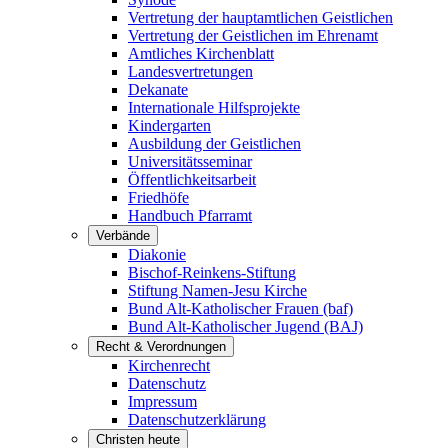
Vertretung der hauptamtlichen Geistlichen
Vertretung der Geistlichen im Ehrenamt
Amtliches Kirchenblatt
Landesvertretungen
Dekanate
Internationale Hilfsprojekte
Kindergarten
Ausbildung der Geistlichen
Universitätsseminar
Öffentlichkeitsarbeit
Friedhöfe
Handbuch Pfarramt
Verbände
Diakonie
Bischof-Reinkens-Stiftung
Stiftung Namen-Jesu Kirche
Bund Alt-Katholischer Frauen (baf)
Bund Alt-Katholischer Jugend (BAJ)
Recht & Verordnungen
Kirchenrecht
Datenschutz
Impressum
Datenschutzerklärung
Christen heute