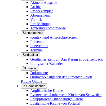
Aktuelle Ausgabe
Archiv
Probeexemplar
Abonnement
Vertrieb
Ihre Meinung
Text- und Fotohinweise
Schutzkonzept
Kontakt und Ansprechpersonen
Prävention
Intervention
Termine
Spiritualität
Geistliches Zentrum Ain Karem in Stranzenbach
Liturgischer Kalender
Ökumene
Dokumente
Ökumene-Aufgaben der Utrechter Union
Kirche Online
In Gemeinschaft
Anglikanische Kirche
Evangelisch-Lutherische Kirche von Schweden
Philippinische Unabhängige Kirche
Lusitanische Kirche von Portugal