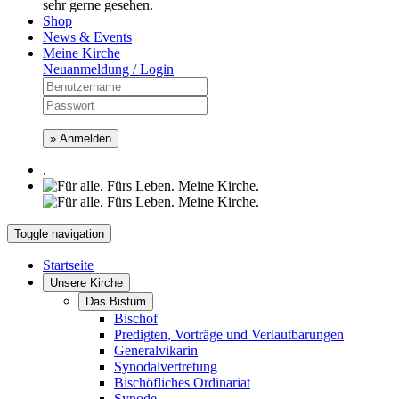
sehr gerne gesehen.
Shop
News & Events
Meine Kirche
Neuanmeldung / Login
» Anmelden
.
Toggle navigation
Startseite
Unsere Kirche
Das Bistum
Bischof
Predigten, Vorträge und Verlautbarungen
Generalvikarin
Synodalvertretung
Bischöfliches Ordinariat
Synode