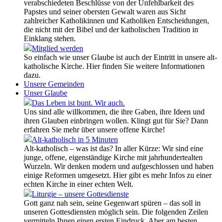
verabschiedeten Beschlüsse von der Unfehlbarkeit des
Papstes und seiner obersten Gewalt waren aus Sicht
zahlreicher Katholikinnen und Katholiken Entscheidungen,
die nicht mit der Bibel und der katholischen Tradition in
Einklang stehen.
Mitglied werden
So einfach wie unser Glaube ist auch der Eintritt in unsere alt-
katholische Kirche. Hier finden Sie weitere Informationen
dazu.
Unsere Gemeinden
Unser Glaube
Das Leben ist bunt. Wir auch.
Uns sind alle willkommen, die ihre Gaben, ihre Ideen und
ihren Glauben einbringen wollen. Klingt gut für Sie? Dann
erfahren Sie mehr über unsere offene Kirche!
Alt-katholisch in 5 Minuten
Alt-katholisch – was ist das? In aller Kürze: Wir sind eine
junge, offene, eigenständige Kirche mit jahrhundertealten
Wurzeln. Wir denken modern und aufgeschlossen und haben
einige Reformen umgesetzt. Hier gibt es mehr Infos zu einer
echten Kirche in einer echten Welt.
Liturgie – unsere Gottesdienste
Gott ganz nah sein, seine Gegenwart spüren – das soll in
unseren Gottesdiensten möglich sein. Die folgenden Zeilen
vermitteln Ihnen einen ersten Eindruck. Aber am besten