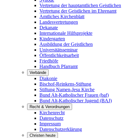
Vertretung der hauptamtlichen Geistlichen
Vertretung der Geistlichen im Ehrenamt
Amtliches Kirchenblatt
Landesvertretungen
Dekanate
Internationale Hilfsprojekte
Kindergarten
Ausbildung der Geistlichen
Universitätsseminar
Öffentlichkeitsarbeit
Friedhöfe
Handbuch Pfarramt
Verbände
Diakonie
Bischof-Reinkens-Stiftung
Stiftung Namen-Jesu Kirche
Bund Alt-Katholischer Frauen (baf)
Bund Alt-Katholischer Jugend (BAJ)
Recht & Verordnungen
Kirchenrecht
Datenschutz
Impressum
Datenschutzerklärung
Christen heute