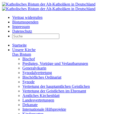
Vertrag widerrufen
Bistumsspenden
Impressum
Datenschutz
Startseite
Unsere Kirche
Das Bistum
Bischof
Predigten, Vorträge und Verlautbarungen
Generalvikarin
Synodalvertretung
Bischöfliches Ordinariat
Synode
Vertretung der hauptamtlichen Geistlichen
Vertretung der Geistlichen im Ehrenamt
Amtliches Kirchenblatt
Landesvertretungen
Dekanate
Internationale Hilfsprojekte
Kindergarten