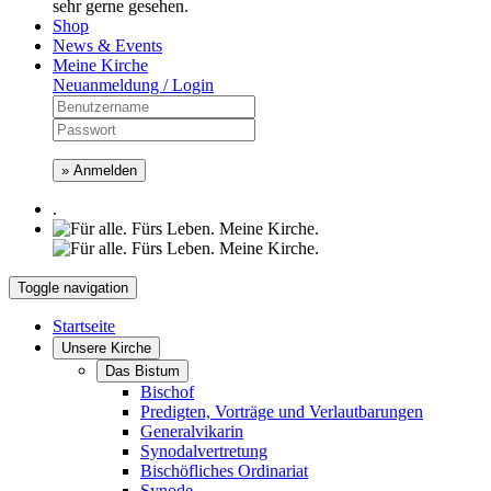
sehr gerne gesehen.
Shop
News & Events
Meine Kirche
Neuanmeldung / Login
» Anmelden
.
Toggle navigation
Startseite
Unsere Kirche
Das Bistum
Bischof
Predigten, Vorträge und Verlautbarungen
Generalvikarin
Synodalvertretung
Bischöfliches Ordinariat
Synode