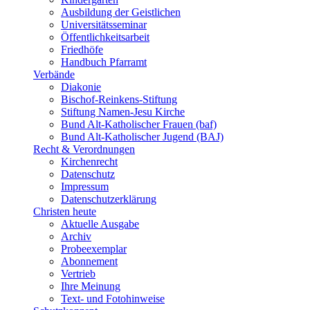
Ausbildung der Geistlichen
Universitätsseminar
Öffentlichkeitsarbeit
Friedhöfe
Handbuch Pfarramt
Verbände
Diakonie
Bischof-Reinkens-Stiftung
Stiftung Namen-Jesu Kirche
Bund Alt-Katholischer Frauen (baf)
Bund Alt-Katholischer Jugend (BAJ)
Recht & Verordnungen
Kirchenrecht
Datenschutz
Impressum
Datenschutzerklärung
Christen heute
Aktuelle Ausgabe
Archiv
Probeexemplar
Abonnement
Vertrieb
Ihre Meinung
Text- und Fotohinweise