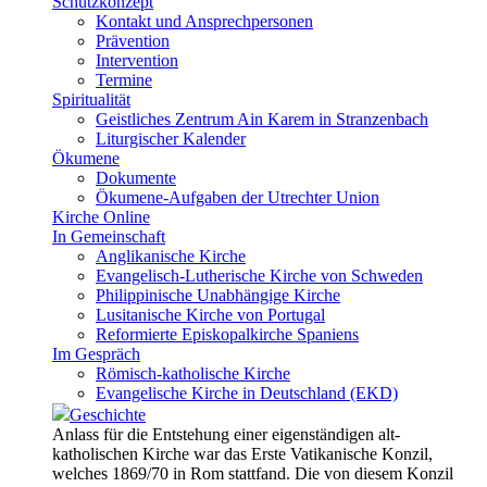
Schutzkonzept
Kontakt und Ansprechpersonen
Prävention
Intervention
Termine
Spiritualität
Geistliches Zentrum Ain Karem in Stranzenbach
Liturgischer Kalender
Ökumene
Dokumente
Ökumene-Aufgaben der Utrechter Union
Kirche Online
In Gemeinschaft
Anglikanische Kirche
Evangelisch-Lutherische Kirche von Schweden
Philippinische Unabhängige Kirche
Lusitanische Kirche von Portugal
Reformierte Episkopalkirche Spaniens
Im Gespräch
Römisch-katholische Kirche
Evangelische Kirche in Deutschland (EKD)
Geschichte
Anlass für die Entstehung einer eigenständigen alt-
katholischen Kirche war das Erste Vatikanische Konzil,
welches 1869/70 in Rom stattfand. Die von diesem Konzil