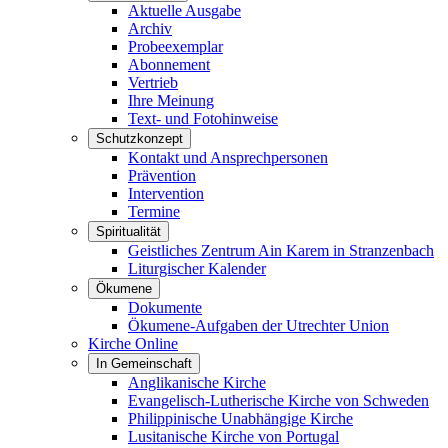
Aktuelle Ausgabe
Archiv
Probeexemplar
Abonnement
Vertrieb
Ihre Meinung
Text- und Fotohinweise
Schutzkonzept
Kontakt und Ansprechpersonen
Prävention
Intervention
Termine
Spiritualität
Geistliches Zentrum Ain Karem in Stranzenbach
Liturgischer Kalender
Ökumene
Dokumente
Ökumene-Aufgaben der Utrechter Union
Kirche Online
In Gemeinschaft
Anglikanische Kirche
Evangelisch-Lutherische Kirche von Schweden
Philippinische Unabhängige Kirche
Lusitanische Kirche von Portugal