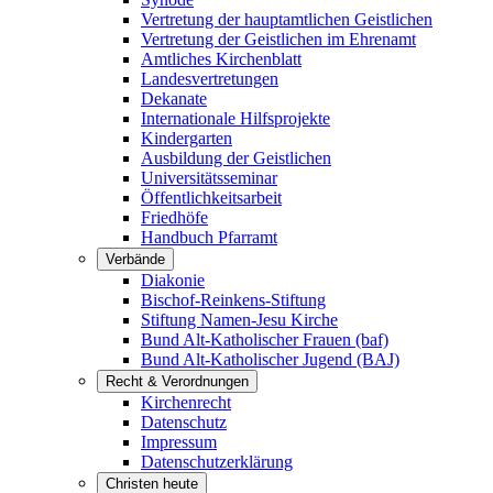
Vertretung der hauptamtlichen Geistlichen
Vertretung der Geistlichen im Ehrenamt
Amtliches Kirchenblatt
Landesvertretungen
Dekanate
Internationale Hilfsprojekte
Kindergarten
Ausbildung der Geistlichen
Universitätsseminar
Öffentlichkeitsarbeit
Friedhöfe
Handbuch Pfarramt
Verbände
Diakonie
Bischof-Reinkens-Stiftung
Stiftung Namen-Jesu Kirche
Bund Alt-Katholischer Frauen (baf)
Bund Alt-Katholischer Jugend (BAJ)
Recht & Verordnungen
Kirchenrecht
Datenschutz
Impressum
Datenschutzerklärung
Christen heute