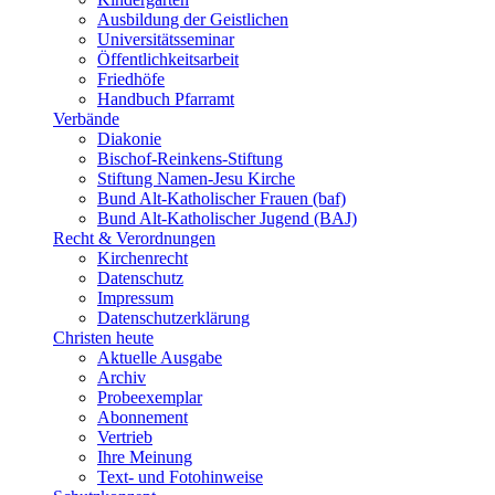
Ausbildung der Geistlichen
Universitätsseminar
Öffentlichkeitsarbeit
Friedhöfe
Handbuch Pfarramt
Verbände
Diakonie
Bischof-Reinkens-Stiftung
Stiftung Namen-Jesu Kirche
Bund Alt-Katholischer Frauen (baf)
Bund Alt-Katholischer Jugend (BAJ)
Recht & Verordnungen
Kirchenrecht
Datenschutz
Impressum
Datenschutzerklärung
Christen heute
Aktuelle Ausgabe
Archiv
Probeexemplar
Abonnement
Vertrieb
Ihre Meinung
Text- und Fotohinweise