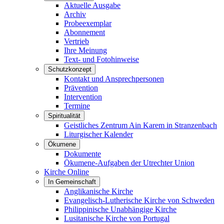
Aktuelle Ausgabe
Archiv
Probeexemplar
Abonnement
Vertrieb
Ihre Meinung
Text- und Fotohinweise
Schutzkonzept
Kontakt und Ansprechpersonen
Prävention
Intervention
Termine
Spiritualität
Geistliches Zentrum Ain Karem in Stranzenbach
Liturgischer Kalender
Ökumene
Dokumente
Ökumene-Aufgaben der Utrechter Union
Kirche Online
In Gemeinschaft
Anglikanische Kirche
Evangelisch-Lutherische Kirche von Schweden
Philippinische Unabhängige Kirche
Lusitanische Kirche von Portugal