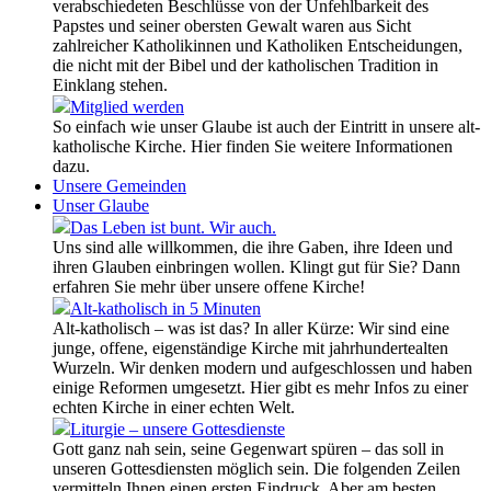
verabschiedeten Beschlüsse von der Unfehlbarkeit des
Papstes und seiner obersten Gewalt waren aus Sicht
zahlreicher Katholikinnen und Katholiken Entscheidungen,
die nicht mit der Bibel und der katholischen Tradition in
Einklang stehen.
Mitglied werden
So einfach wie unser Glaube ist auch der Eintritt in unsere alt-
katholische Kirche. Hier finden Sie weitere Informationen
dazu.
Unsere Gemeinden
Unser Glaube
Das Leben ist bunt. Wir auch.
Uns sind alle willkommen, die ihre Gaben, ihre Ideen und
ihren Glauben einbringen wollen. Klingt gut für Sie? Dann
erfahren Sie mehr über unsere offene Kirche!
Alt-katholisch in 5 Minuten
Alt-katholisch – was ist das? In aller Kürze: Wir sind eine
junge, offene, eigenständige Kirche mit jahrhundertealten
Wurzeln. Wir denken modern und aufgeschlossen und haben
einige Reformen umgesetzt. Hier gibt es mehr Infos zu einer
echten Kirche in einer echten Welt.
Liturgie – unsere Gottesdienste
Gott ganz nah sein, seine Gegenwart spüren – das soll in
unseren Gottesdiensten möglich sein. Die folgenden Zeilen
vermitteln Ihnen einen ersten Eindruck. Aber am besten