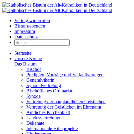
Vertrag widerrufen
Bistumsspenden
Impressum
Datenschutz
Startseite
Unsere Kirche
Das Bistum
Bischof
Predigten, Vorträge und Verlautbarungen
Generalvikarin
Synodalvertretung
Bischöfliches Ordinariat
Synode
Vertretung der hauptamtlichen Geistlichen
Vertretung der Geistlichen im Ehrenamt
Amtliches Kirchenblatt
Landesvertretungen
Dekanate
Internationale Hilfsprojekte
Kindergarten