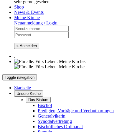
sehr gerne gesehen.
Shop
News & Events
Meine Kirche
Neuanmeldung / Login
» Anmelden
.
Toggle navigation
Startseite
Unsere Kirche
Das Bistum
Bischof
Predigten, Vorträge und Verlautbarungen
Generalvikarin
Synodalvertretung
Bischöfliches Ordinariat
Synode