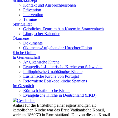
Schutzkonzept
Kontakt und Ansprechpersonen
Prävention
Intervention
Termine
Spiritualität
Geistliches Zentrum Ain Karem in Stranzenbach
Liturgischer Kalender
Ökumene
Dokumente
Ökumene-Aufgaben der Utrechter Union
Kirche Online
In Gemeinschaft
Anglikanische Kirche
Evangelisch-Lutherische Kirche von Schweden
Philippinische Unabhängige Kirche
Lusitanische Kirche von Portugal
Reformierte Episkopalkirche Spaniens
Im Gespräch
Römisch-katholische Kirche
Evangelische Kirche in Deutschland (EKD)
Geschichte
Anlass für die Entstehung einer eigenständigen alt-
katholischen Kirche war das Erste Vatikanische Konzil,
welches 1869/70 in Rom stattfand. Die von diesem Konzil