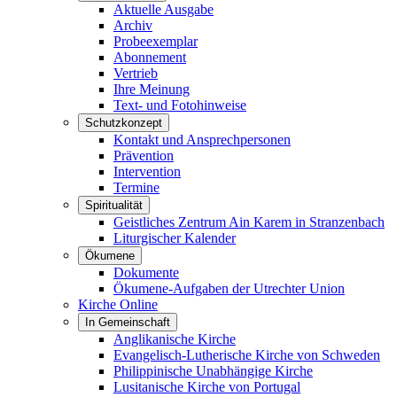
Aktuelle Ausgabe
Archiv
Probeexemplar
Abonnement
Vertrieb
Ihre Meinung
Text- und Fotohinweise
Schutzkonzept
Kontakt und Ansprechpersonen
Prävention
Intervention
Termine
Spiritualität
Geistliches Zentrum Ain Karem in Stranzenbach
Liturgischer Kalender
Ökumene
Dokumente
Ökumene-Aufgaben der Utrechter Union
Kirche Online
In Gemeinschaft
Anglikanische Kirche
Evangelisch-Lutherische Kirche von Schweden
Philippinische Unabhängige Kirche
Lusitanische Kirche von Portugal