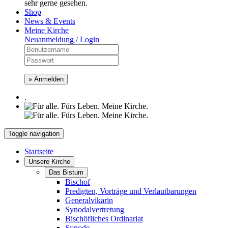
sehr gerne gesehen.
Shop
News & Events
Meine Kirche
Neuanmeldung / Login
» Anmelden
.
Toggle navigation
Startseite
Unsere Kirche
Das Bistum
Bischof
Predigten, Vorträge und Verlautbarungen
Generalvikarin
Synodalvertretung
Bischöfliches Ordinariat
Synode