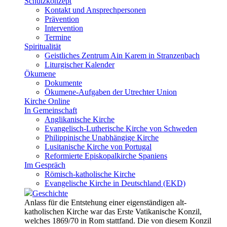
Schutzkonzept
Kontakt und Ansprechpersonen
Prävention
Intervention
Termine
Spiritualität
Geistliches Zentrum Ain Karem in Stranzenbach
Liturgischer Kalender
Ökumene
Dokumente
Ökumene-Aufgaben der Utrechter Union
Kirche Online
In Gemeinschaft
Anglikanische Kirche
Evangelisch-Lutherische Kirche von Schweden
Philippinische Unabhängige Kirche
Lusitanische Kirche von Portugal
Reformierte Episkopalkirche Spaniens
Im Gespräch
Römisch-katholische Kirche
Evangelische Kirche in Deutschland (EKD)
Geschichte
Anlass für die Entstehung einer eigenständigen alt-
katholischen Kirche war das Erste Vatikanische Konzil,
welches 1869/70 in Rom stattfand. Die von diesem Konzil