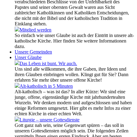
verabschiedeten Beschlüsse von der Unfehlbarkeit des
Papstes und seiner obersten Gewalt waren aus Sicht
zahlreicher Katholikinnen und Katholiken Entscheidungen,
die nicht mit der Bibel und der katholischen Tradition in
Einklang stehen.
Mitglied werden
So einfach wie unser Glaube ist auch der Eintritt in unsere alt-
katholische Kirche. Hier finden Sie weitere Informationen
dazu.
Unsere Gemeinden
Unser Glaube
Das Leben ist bunt. Wir auch.
Uns sind alle willkommen, die ihre Gaben, ihre Ideen und
ihren Glauben einbringen wollen. Klingt gut für Sie? Dann
erfahren Sie mehr über unsere offene Kirche!
Alt-katholisch in 5 Minuten
Alt-katholisch – was ist das? In aller Kürze: Wir sind eine
junge, offene, eigenständige Kirche mit jahrhundertealten
Wurzeln. Wir denken modern und aufgeschlossen und haben
einige Reformen umgesetzt. Hier gibt es mehr Infos zu einer
echten Kirche in einer echten Welt.
Liturgie – unsere Gottesdienste
Gott ganz nah sein, seine Gegenwart spüren – das soll in
unseren Gottesdiensten möglich sein. Die folgenden Zeilen
vermitteln Ihnen einen ersten Eindruck. Aber am besten