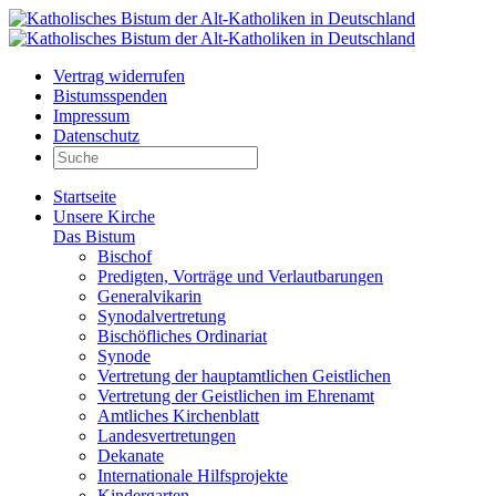
Vertrag widerrufen
Bistumsspenden
Impressum
Datenschutz
Startseite
Unsere Kirche
Das Bistum
Bischof
Predigten, Vorträge und Verlautbarungen
Generalvikarin
Synodalvertretung
Bischöfliches Ordinariat
Synode
Vertretung der hauptamtlichen Geistlichen
Vertretung der Geistlichen im Ehrenamt
Amtliches Kirchenblatt
Landesvertretungen
Dekanate
Internationale Hilfsprojekte
Kindergarten