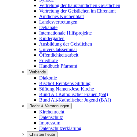
Vertretung der hauptamtlichen Geistlichen
Vertretung der Geistlichen im Ehrenamt
Amtliches Kirchenblatt
Landesvertretungen
Dekanate
Internationale Hilfsprojekte
Kindergarten
Ausbildung der Geistlichen
Universitätsseminar
Öffentlichkeitsarbeit
Friedhöfe
Handbuch Pfarramt
Verbände
Diakonie
Bischof-Reinkens-Stiftung
Stiftung Namen-Jesu Kirche
Bund Alt-Katholischer Frauen (baf)
Bund Alt-Katholischer Jugend (BAJ)
Recht & Verordnungen
Kirchenrecht
Datenschutz
Impressum
Datenschutzerklärung
Christen heute