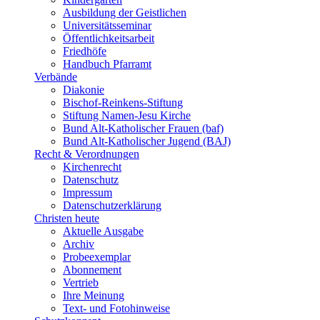
Ausbildung der Geistlichen
Universitätsseminar
Öffentlichkeitsarbeit
Friedhöfe
Handbuch Pfarramt
Verbände
Diakonie
Bischof-Reinkens-Stiftung
Stiftung Namen-Jesu Kirche
Bund Alt-Katholischer Frauen (baf)
Bund Alt-Katholischer Jugend (BAJ)
Recht & Verordnungen
Kirchenrecht
Datenschutz
Impressum
Datenschutzerklärung
Christen heute
Aktuelle Ausgabe
Archiv
Probeexemplar
Abonnement
Vertrieb
Ihre Meinung
Text- und Fotohinweise