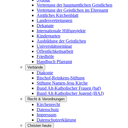
Vertretung der hauptamtlichen Geistlichen
Vertretung der Geistlichen im Ehrenamt
Amtliches Kirchenblatt
Landesvertretungen
Dekanate
Internationale Hilfsprojekte
Kindergarten
Ausbildung der Geistlichen
Universitätsseminar
Öffentlichkeitsarbeit
Friedhöfe
Handbuch Pfarramt
Verbände
Diakonie
Bischof-Reinkens-Stiftung
Stiftung Namen-Jesu Kirche
Bund Alt-Katholischer Frauen (baf)
Bund Alt-Katholischer Jugend (BAJ)
Recht & Verordnungen
Kirchenrecht
Datenschutz
Impressum
Datenschutzerklärung
Christen heute