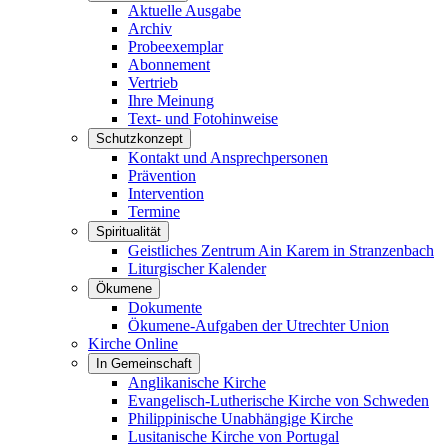
Aktuelle Ausgabe
Archiv
Probeexemplar
Abonnement
Vertrieb
Ihre Meinung
Text- und Fotohinweise
Schutzkonzept
Kontakt und Ansprechpersonen
Prävention
Intervention
Termine
Spiritualität
Geistliches Zentrum Ain Karem in Stranzenbach
Liturgischer Kalender
Ökumene
Dokumente
Ökumene-Aufgaben der Utrechter Union
Kirche Online
In Gemeinschaft
Anglikanische Kirche
Evangelisch-Lutherische Kirche von Schweden
Philippinische Unabhängige Kirche
Lusitanische Kirche von Portugal