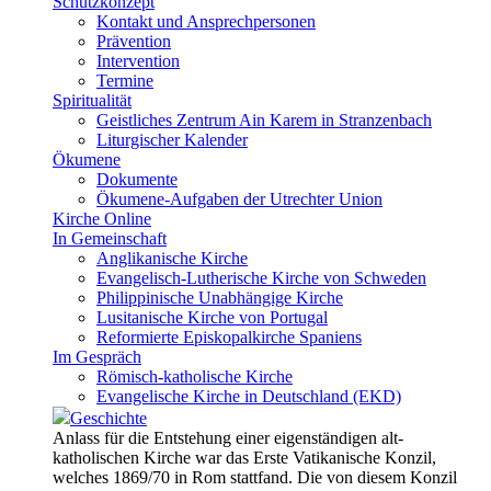
Schutzkonzept
Kontakt und Ansprechpersonen
Prävention
Intervention
Termine
Spiritualität
Geistliches Zentrum Ain Karem in Stranzenbach
Liturgischer Kalender
Ökumene
Dokumente
Ökumene-Aufgaben der Utrechter Union
Kirche Online
In Gemeinschaft
Anglikanische Kirche
Evangelisch-Lutherische Kirche von Schweden
Philippinische Unabhängige Kirche
Lusitanische Kirche von Portugal
Reformierte Episkopalkirche Spaniens
Im Gespräch
Römisch-katholische Kirche
Evangelische Kirche in Deutschland (EKD)
Geschichte
Anlass für die Entstehung einer eigenständigen alt-
katholischen Kirche war das Erste Vatikanische Konzil,
welches 1869/70 in Rom stattfand. Die von diesem Konzil