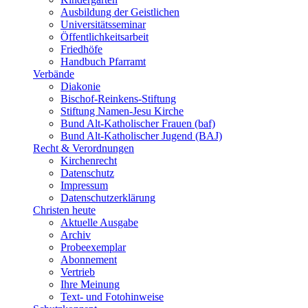
Ausbildung der Geistlichen
Universitätsseminar
Öffentlichkeitsarbeit
Friedhöfe
Handbuch Pfarramt
Verbände
Diakonie
Bischof-Reinkens-Stiftung
Stiftung Namen-Jesu Kirche
Bund Alt-Katholischer Frauen (baf)
Bund Alt-Katholischer Jugend (BAJ)
Recht & Verordnungen
Kirchenrecht
Datenschutz
Impressum
Datenschutzerklärung
Christen heute
Aktuelle Ausgabe
Archiv
Probeexemplar
Abonnement
Vertrieb
Ihre Meinung
Text- und Fotohinweise