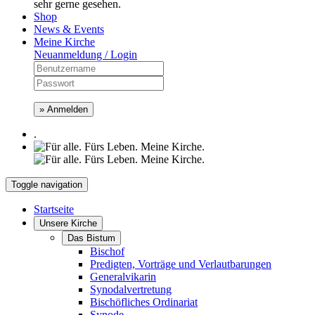
sehr gerne gesehen.
Shop
News & Events
Meine Kirche
Neuanmeldung / Login
» Anmelden
.
Toggle navigation
Startseite
Unsere Kirche
Das Bistum
Bischof
Predigten, Vorträge und Verlautbarungen
Generalvikarin
Synodalvertretung
Bischöfliches Ordinariat
Synode