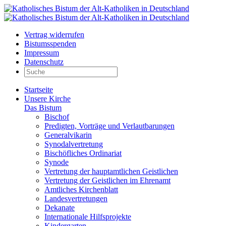
Vertrag widerrufen
Bistumsspenden
Impressum
Datenschutz
Startseite
Unsere Kirche
Das Bistum
Bischof
Predigten, Vorträge und Verlautbarungen
Generalvikarin
Synodalvertretung
Bischöfliches Ordinariat
Synode
Vertretung der hauptamtlichen Geistlichen
Vertretung der Geistlichen im Ehrenamt
Amtliches Kirchenblatt
Landesvertretungen
Dekanate
Internationale Hilfsprojekte
Kindergarten