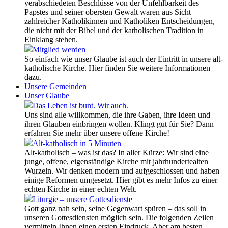
verabschiedeten Beschlüsse von der Unfehlbarkeit des
Papstes und seiner obersten Gewalt waren aus Sicht
zahlreicher Katholikinnen und Katholiken Entscheidungen,
die nicht mit der Bibel und der katholischen Tradition in
Einklang stehen.
Mitglied werden
So einfach wie unser Glaube ist auch der Eintritt in unsere alt-
katholische Kirche. Hier finden Sie weitere Informationen
dazu.
Unsere Gemeinden
Unser Glaube
Das Leben ist bunt. Wir auch.
Uns sind alle willkommen, die ihre Gaben, ihre Ideen und
ihren Glauben einbringen wollen. Klingt gut für Sie? Dann
erfahren Sie mehr über unsere offene Kirche!
Alt-katholisch in 5 Minuten
Alt-katholisch – was ist das? In aller Kürze: Wir sind eine
junge, offene, eigenständige Kirche mit jahrhundertealten
Wurzeln. Wir denken modern und aufgeschlossen und haben
einige Reformen umgesetzt. Hier gibt es mehr Infos zu einer
echten Kirche in einer echten Welt.
Liturgie – unsere Gottesdienste
Gott ganz nah sein, seine Gegenwart spüren – das soll in
unseren Gottesdiensten möglich sein. Die folgenden Zeilen
vermitteln Ihnen einen ersten Eindruck. Aber am besten