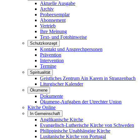
Aktuelle Ausgabe
Archiv
Probeexemplar
Abonnement
Vertrieb
Ihre Meinung
Text- und Fotohinweise
Schutzkonzept
Kontakt und Ansprechpersonen
Prävention
Intervention
Termine
Spiritualität
Geistliches Zentrum Ain Karem in Stranzenbach
Liturgischer Kalender
Ökumene
Dokumente
Ökumene-Aufgaben der Utrechter Union
Kirche Online
In Gemeinschaft
Anglikanische Kirche
Evangelisch-Lutherische Kirche von Schweden
Philippinische Unabhängige Kirche
Lusitanische Kirche von Portugal