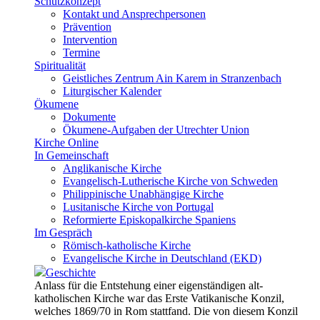
Schutzkonzept
Kontakt und Ansprechpersonen
Prävention
Intervention
Termine
Spiritualität
Geistliches Zentrum Ain Karem in Stranzenbach
Liturgischer Kalender
Ökumene
Dokumente
Ökumene-Aufgaben der Utrechter Union
Kirche Online
In Gemeinschaft
Anglikanische Kirche
Evangelisch-Lutherische Kirche von Schweden
Philippinische Unabhängige Kirche
Lusitanische Kirche von Portugal
Reformierte Episkopalkirche Spaniens
Im Gespräch
Römisch-katholische Kirche
Evangelische Kirche in Deutschland (EKD)
Geschichte
Anlass für die Entstehung einer eigenständigen alt-
katholischen Kirche war das Erste Vatikanische Konzil,
welches 1869/70 in Rom stattfand. Die von diesem Konzil