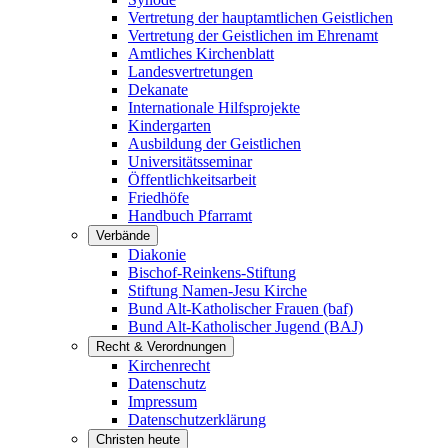
Vertretung der hauptamtlichen Geistlichen
Vertretung der Geistlichen im Ehrenamt
Amtliches Kirchenblatt
Landesvertretungen
Dekanate
Internationale Hilfsprojekte
Kindergarten
Ausbildung der Geistlichen
Universitätsseminar
Öffentlichkeitsarbeit
Friedhöfe
Handbuch Pfarramt
Verbände
Diakonie
Bischof-Reinkens-Stiftung
Stiftung Namen-Jesu Kirche
Bund Alt-Katholischer Frauen (baf)
Bund Alt-Katholischer Jugend (BAJ)
Recht & Verordnungen
Kirchenrecht
Datenschutz
Impressum
Datenschutzerklärung
Christen heute