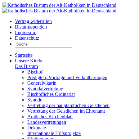
Vertrag widerrufen
Bistumsspenden
Impressum
Datenschutz
Startseite
Unsere Kirche
Das Bistum
Bischof
Predigten, Vorträge und Verlautbarungen
Generalvikarin
Synodalvertretung
Bischöfliches Ordinariat
Synode
Vertretung der hauptamtlichen Geistlichen
Vertretung der Geistlichen im Ehrenamt
Amtliches Kirchenblatt
Landesvertretungen
Dekanate
Internationale Hilfsprojekte
Kindergarten