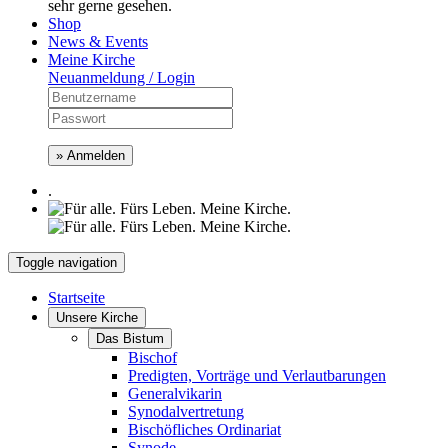
sehr gerne gesehen.
Shop
News & Events
Meine Kirche
Neuanmeldung / Login
» Anmelden
.
Toggle navigation
Startseite
Unsere Kirche
Das Bistum
Bischof
Predigten, Vorträge und Verlautbarungen
Generalvikarin
Synodalvertretung
Bischöfliches Ordinariat
Synode