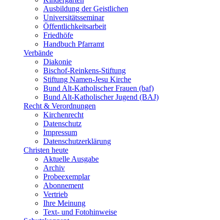
Ausbildung der Geistlichen
Universitätsseminar
Öffentlichkeitsarbeit
Friedhöfe
Handbuch Pfarramt
Verbände
Diakonie
Bischof-Reinkens-Stiftung
Stiftung Namen-Jesu Kirche
Bund Alt-Katholischer Frauen (baf)
Bund Alt-Katholischer Jugend (BAJ)
Recht & Verordnungen
Kirchenrecht
Datenschutz
Impressum
Datenschutzerklärung
Christen heute
Aktuelle Ausgabe
Archiv
Probeexemplar
Abonnement
Vertrieb
Ihre Meinung
Text- und Fotohinweise