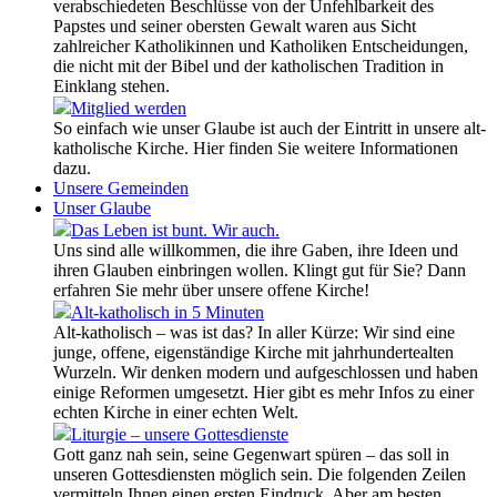
verabschiedeten Beschlüsse von der Unfehlbarkeit des
Papstes und seiner obersten Gewalt waren aus Sicht
zahlreicher Katholikinnen und Katholiken Entscheidungen,
die nicht mit der Bibel und der katholischen Tradition in
Einklang stehen.
Mitglied werden
So einfach wie unser Glaube ist auch der Eintritt in unsere alt-
katholische Kirche. Hier finden Sie weitere Informationen
dazu.
Unsere Gemeinden
Unser Glaube
Das Leben ist bunt. Wir auch.
Uns sind alle willkommen, die ihre Gaben, ihre Ideen und
ihren Glauben einbringen wollen. Klingt gut für Sie? Dann
erfahren Sie mehr über unsere offene Kirche!
Alt-katholisch in 5 Minuten
Alt-katholisch – was ist das? In aller Kürze: Wir sind eine
junge, offene, eigenständige Kirche mit jahrhundertealten
Wurzeln. Wir denken modern und aufgeschlossen und haben
einige Reformen umgesetzt. Hier gibt es mehr Infos zu einer
echten Kirche in einer echten Welt.
Liturgie – unsere Gottesdienste
Gott ganz nah sein, seine Gegenwart spüren – das soll in
unseren Gottesdiensten möglich sein. Die folgenden Zeilen
vermitteln Ihnen einen ersten Eindruck. Aber am besten