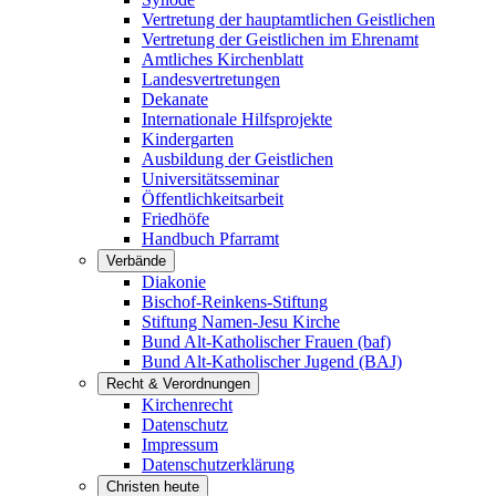
Vertretung der hauptamtlichen Geistlichen
Vertretung der Geistlichen im Ehrenamt
Amtliches Kirchenblatt
Landesvertretungen
Dekanate
Internationale Hilfsprojekte
Kindergarten
Ausbildung der Geistlichen
Universitätsseminar
Öffentlichkeitsarbeit
Friedhöfe
Handbuch Pfarramt
Verbände
Diakonie
Bischof-Reinkens-Stiftung
Stiftung Namen-Jesu Kirche
Bund Alt-Katholischer Frauen (baf)
Bund Alt-Katholischer Jugend (BAJ)
Recht & Verordnungen
Kirchenrecht
Datenschutz
Impressum
Datenschutzerklärung
Christen heute