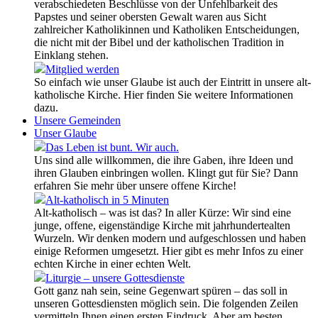
verabschiedeten Beschlüsse von der Unfehlbarkeit des
Papstes und seiner obersten Gewalt waren aus Sicht
zahlreicher Katholikinnen und Katholiken Entscheidungen,
die nicht mit der Bibel und der katholischen Tradition in
Einklang stehen.
Mitglied werden
So einfach wie unser Glaube ist auch der Eintritt in unsere alt-
katholische Kirche. Hier finden Sie weitere Informationen
dazu.
Unsere Gemeinden
Unser Glaube
Das Leben ist bunt. Wir auch.
Uns sind alle willkommen, die ihre Gaben, ihre Ideen und
ihren Glauben einbringen wollen. Klingt gut für Sie? Dann
erfahren Sie mehr über unsere offene Kirche!
Alt-katholisch in 5 Minuten
Alt-katholisch – was ist das? In aller Kürze: Wir sind eine
junge, offene, eigenständige Kirche mit jahrhundertealten
Wurzeln. Wir denken modern und aufgeschlossen und haben
einige Reformen umgesetzt. Hier gibt es mehr Infos zu einer
echten Kirche in einer echten Welt.
Liturgie – unsere Gottesdienste
Gott ganz nah sein, seine Gegenwart spüren – das soll in
unseren Gottesdiensten möglich sein. Die folgenden Zeilen
vermitteln Ihnen einen ersten Eindruck. Aber am besten