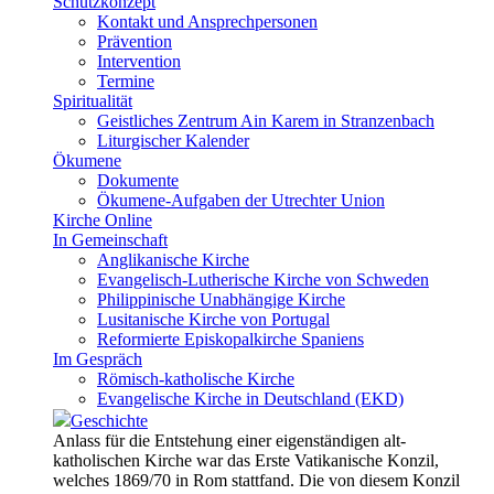
Schutzkonzept
Kontakt und Ansprechpersonen
Prävention
Intervention
Termine
Spiritualität
Geistliches Zentrum Ain Karem in Stranzenbach
Liturgischer Kalender
Ökumene
Dokumente
Ökumene-Aufgaben der Utrechter Union
Kirche Online
In Gemeinschaft
Anglikanische Kirche
Evangelisch-Lutherische Kirche von Schweden
Philippinische Unabhängige Kirche
Lusitanische Kirche von Portugal
Reformierte Episkopalkirche Spaniens
Im Gespräch
Römisch-katholische Kirche
Evangelische Kirche in Deutschland (EKD)
Geschichte
Anlass für die Entstehung einer eigenständigen alt-
katholischen Kirche war das Erste Vatikanische Konzil,
welches 1869/70 in Rom stattfand. Die von diesem Konzil