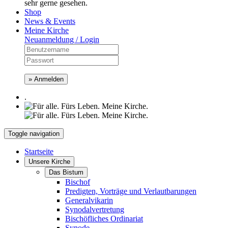
sehr gerne gesehen.
Shop
News & Events
Meine Kirche
Neuanmeldung / Login
» Anmelden
.
Toggle navigation
Startseite
Unsere Kirche
Das Bistum
Bischof
Predigten, Vorträge und Verlautbarungen
Generalvikarin
Synodalvertretung
Bischöfliches Ordinariat
Synode