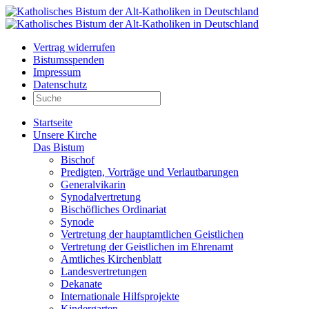
Vertrag widerrufen
Bistumsspenden
Impressum
Datenschutz
Startseite
Unsere Kirche
Das Bistum
Bischof
Predigten, Vorträge und Verlautbarungen
Generalvikarin
Synodalvertretung
Bischöfliches Ordinariat
Synode
Vertretung der hauptamtlichen Geistlichen
Vertretung der Geistlichen im Ehrenamt
Amtliches Kirchenblatt
Landesvertretungen
Dekanate
Internationale Hilfsprojekte
Kindergarten