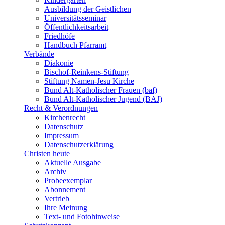
Ausbildung der Geistlichen
Universitätsseminar
Öffentlichkeitsarbeit
Friedhöfe
Handbuch Pfarramt
Verbände
Diakonie
Bischof-Reinkens-Stiftung
Stiftung Namen-Jesu Kirche
Bund Alt-Katholischer Frauen (baf)
Bund Alt-Katholischer Jugend (BAJ)
Recht & Verordnungen
Kirchenrecht
Datenschutz
Impressum
Datenschutzerklärung
Christen heute
Aktuelle Ausgabe
Archiv
Probeexemplar
Abonnement
Vertrieb
Ihre Meinung
Text- und Fotohinweise