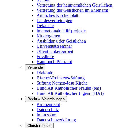
Vertretung der hauptamtlichen Geistlichen
Vertretung der Geistlichen im Ehrenamt
Amtliches Kirchenblatt
Landesvertretungen
Dekanate
Internationale Hilfsprojekte
Kindergarten
Ausbildung der Geistlichen
Universitätsseminar
Öffentlichkeitsarbeit
Friedhöfe
Handbuch Pfarramt
Verbände
Diakonie
Bischof-Reinkens-Stiftung
Stiftung Namen-Jesu Kirche
Bund Alt-Katholischer Frauen (baf)
Bund Alt-Katholischer Jugend (BAJ)
Recht & Verordnungen
Kirchenrecht
Datenschutz
Impressum
Datenschutzerklärung
Christen heute