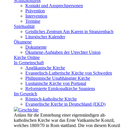
Schutzkonzept
Kontakt und Ansprechpersonen
Prävention
Intervention
Termine
Spiritualität
Geistliches Zentrum Ain Karem in Stranzenbach
Liturgischer Kalender
Ökumene
Dokumente
Ökumene-Aufgaben der Utrechter Union
Kirche Online
In Gemeinschaft
Anglikanische Kirche
Evangelisch-Lutherische Kirche von Schweden
Philippinische Unabhängige Kirche
Lusitanische Kirche von Portugal
Reformierte Episkopalkirche Spaniens
Im Gespräch
Römisch-katholische Kirche
Evangelische Kirche in Deutschland (EKD)
Geschichte
Anlass für die Entstehung einer eigenständigen alt-
katholischen Kirche war das Erste Vatikanische Konzil,
welches 1869/70 in Rom stattfand. Die von diesem Konzil