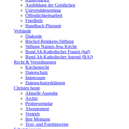
Ausbildung der Geistlichen
Universitätsseminar
Öffentlichkeitsarbeit
Friedhöfe
Handbuch Pfarramt
Verbände
Diakonie
Bischof-Reinkens-Stiftung
Stiftung Namen-Jesu Kirche
Bund Alt-Katholischer Frauen (baf)
Bund Alt-Katholischer Jugend (BAJ)
Recht & Verordnungen
Kirchenrecht
Datenschutz
Impressum
Datenschutzerklärung
Christen heute
Aktuelle Ausgabe
Archiv
Probeexemplar
Abonnement
Vertrieb
Ihre Meinung
Text- und Fotohinweise