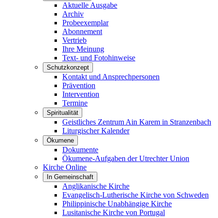
Aktuelle Ausgabe
Archiv
Probeexemplar
Abonnement
Vertrieb
Ihre Meinung
Text- und Fotohinweise
Schutzkonzept
Kontakt und Ansprechpersonen
Prävention
Intervention
Termine
Spiritualität
Geistliches Zentrum Ain Karem in Stranzenbach
Liturgischer Kalender
Ökumene
Dokumente
Ökumene-Aufgaben der Utrechter Union
Kirche Online
In Gemeinschaft
Anglikanische Kirche
Evangelisch-Lutherische Kirche von Schweden
Philippinische Unabhängige Kirche
Lusitanische Kirche von Portugal