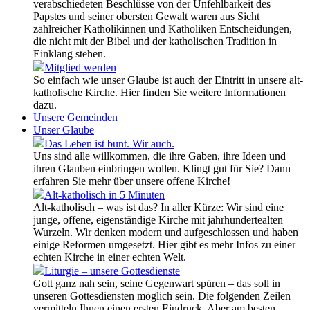
verabschiedeten Beschlüsse von der Unfehlbarkeit des
Papstes und seiner obersten Gewalt waren aus Sicht
zahlreicher Katholikinnen und Katholiken Entscheidungen,
die nicht mit der Bibel und der katholischen Tradition in
Einklang stehen.
Mitglied werden
So einfach wie unser Glaube ist auch der Eintritt in unsere alt-
katholische Kirche. Hier finden Sie weitere Informationen
dazu.
Unsere Gemeinden
Unser Glaube
Das Leben ist bunt. Wir auch.
Uns sind alle willkommen, die ihre Gaben, ihre Ideen und
ihren Glauben einbringen wollen. Klingt gut für Sie? Dann
erfahren Sie mehr über unsere offene Kirche!
Alt-katholisch in 5 Minuten
Alt-katholisch – was ist das? In aller Kürze: Wir sind eine
junge, offene, eigenständige Kirche mit jahrhundertealten
Wurzeln. Wir denken modern und aufgeschlossen und haben
einige Reformen umgesetzt. Hier gibt es mehr Infos zu einer
echten Kirche in einer echten Welt.
Liturgie – unsere Gottesdienste
Gott ganz nah sein, seine Gegenwart spüren – das soll in
unseren Gottesdiensten möglich sein. Die folgenden Zeilen
vermitteln Ihnen einen ersten Eindruck. Aber am besten