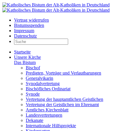
Vertrag widerrufen
Bistumsspenden
Impressum
Datenschutz
Startseite
Unsere Kirche
Das Bistum
Bischof
Predigten, Vorträge und Verlautbarungen
Generalvikarin
Synodalvertretung
Bischöfliches Ordinariat
Synode
Vertretung der hauptamtlichen Geistlichen
Vertretung der Geistlichen im Ehrenamt
Amtliches Kirchenblatt
Landesvertretungen
Dekanate
Internationale Hilfsprojekte
Kindergarten