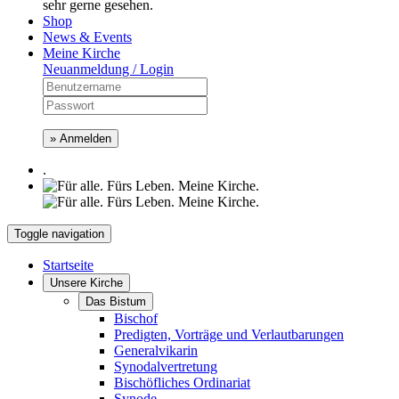
sehr gerne gesehen.
Shop
News & Events
Meine Kirche
Neuanmeldung / Login
» Anmelden
.
Toggle navigation
Startseite
Unsere Kirche
Das Bistum
Bischof
Predigten, Vorträge und Verlautbarungen
Generalvikarin
Synodalvertretung
Bischöfliches Ordinariat
Synode