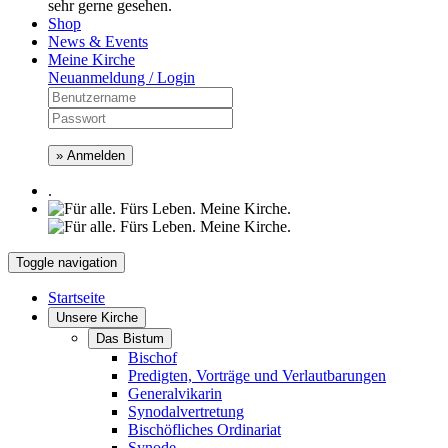
sehr gerne gesehen.
Shop
News & Events
Meine Kirche
Neuanmeldung / Login
» Anmelden
.
Toggle navigation
Startseite
Unsere Kirche
Das Bistum
Bischof
Predigten, Vorträge und Verlautbarungen
Generalvikarin
Synodalvertretung
Bischöfliches Ordinariat
Synode