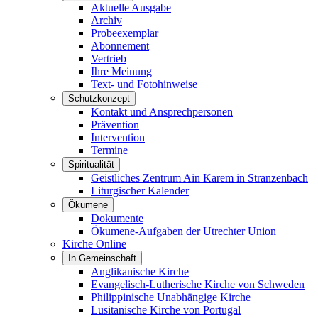
Aktuelle Ausgabe
Archiv
Probeexemplar
Abonnement
Vertrieb
Ihre Meinung
Text- und Fotohinweise
Schutzkonzept
Kontakt und Ansprechpersonen
Prävention
Intervention
Termine
Spiritualität
Geistliches Zentrum Ain Karem in Stranzenbach
Liturgischer Kalender
Ökumene
Dokumente
Ökumene-Aufgaben der Utrechter Union
Kirche Online
In Gemeinschaft
Anglikanische Kirche
Evangelisch-Lutherische Kirche von Schweden
Philippinische Unabhängige Kirche
Lusitanische Kirche von Portugal