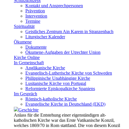
Schutzkonzept
Kontakt und Ansprechpersonen
Prävention
Intervention
Termine
Spiritualität
Geistliches Zentrum Ain Karem in Stranzenbach
Liturgischer Kalender
Ökumene
Dokumente
Ökumene-Aufgaben der Utrechter Union
Kirche Online
In Gemeinschaft
Anglikanische Kirche
Evangelisch-Lutherische Kirche von Schweden
Philippinische Unabhängige Kirche
Lusitanische Kirche von Portugal
Reformierte Episkopalkirche Spaniens
Im Gespräch
Römisch-katholische Kirche
Evangelische Kirche in Deutschland (EKD)
Geschichte
Anlass für die Entstehung einer eigenständigen alt-
katholischen Kirche war das Erste Vatikanische Konzil,
welches 1869/70 in Rom stattfand. Die von diesem Konzil