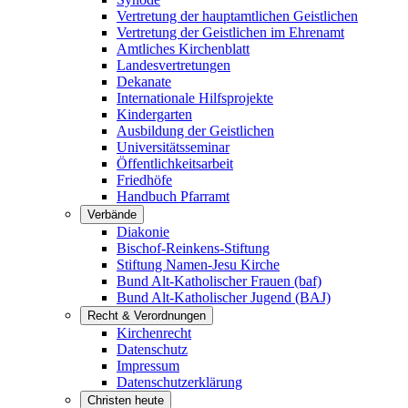
Vertretung der hauptamtlichen Geistlichen
Vertretung der Geistlichen im Ehrenamt
Amtliches Kirchenblatt
Landesvertretungen
Dekanate
Internationale Hilfsprojekte
Kindergarten
Ausbildung der Geistlichen
Universitätsseminar
Öffentlichkeitsarbeit
Friedhöfe
Handbuch Pfarramt
Verbände
Diakonie
Bischof-Reinkens-Stiftung
Stiftung Namen-Jesu Kirche
Bund Alt-Katholischer Frauen (baf)
Bund Alt-Katholischer Jugend (BAJ)
Recht & Verordnungen
Kirchenrecht
Datenschutz
Impressum
Datenschutzerklärung
Christen heute