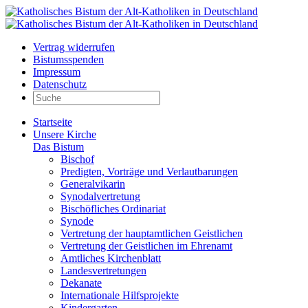
Vertrag widerrufen
Bistumsspenden
Impressum
Datenschutz
Startseite
Unsere Kirche
Das Bistum
Bischof
Predigten, Vorträge und Verlautbarungen
Generalvikarin
Synodalvertretung
Bischöfliches Ordinariat
Synode
Vertretung der hauptamtlichen Geistlichen
Vertretung der Geistlichen im Ehrenamt
Amtliches Kirchenblatt
Landesvertretungen
Dekanate
Internationale Hilfsprojekte
Kindergarten