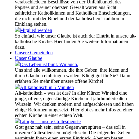
verabschiedeten Beschlüsse von der Unfehlbarkeit des
Papstes und seiner obersten Gewalt waren aus Sicht
zahlreicher Katholikinnen und Katholiken Entscheidungen,
die nicht mit der Bibel und der katholischen Tradition in
Einklang stehen.
Mitglied werden
So einfach wie unser Glaube ist auch der Eintritt in unsere alt-
katholische Kirche. Hier finden Sie weitere Informationen
dazu.
Unsere Gemeinden
Unser Glaube
Das Leben ist bunt. Wir auch.
Uns sind alle willkommen, die ihre Gaben, ihre Ideen und
ihren Glauben einbringen wollen. Klingt gut für Sie? Dann
erfahren Sie mehr über unsere offene Kirche!
Alt-katholisch in 5 Minuten
Alt-katholisch – was ist das? In aller Kürze: Wir sind eine
junge, offene, eigenständige Kirche mit jahrhundertealten
Wurzeln. Wir denken modern und aufgeschlossen und haben
einige Reformen umgesetzt. Hier gibt es mehr Infos zu einer
echten Kirche in einer echten Welt.
Liturgie – unsere Gottesdienste
Gott ganz nah sein, seine Gegenwart spüren – das soll in
unseren Gottesdiensten möglich sein. Die folgenden Zeilen
vermitteln Ihnen einen ersten Eindruck. Aber am besten