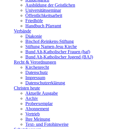
Ausbildung der Geistlichen
Universitätsseminar
Öffentlichkeitsarbeit
Friedhöfe
Handbuch Pfarramt
Verbände
Diakonie
Bischof-Reinkens-Stiftung
Stiftung Namen-Jesu Kirche
Bund Alt-Katholischer Frauen (baf)
Bund Alt-Katholischer Jugend (BAJ)
Recht & Verordnungen
Kirchenrecht
Datenschutz
Impressum
Datenschutzerklärung
Christen heute
Aktuelle Ausgabe
Archiv
Probeexemplar
Abonnement
Vertrieb
Ihre Meinung
Text- und Fotohinweise