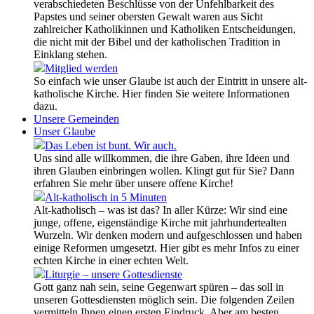
verabschiedeten Beschlüsse von der Unfehlbarkeit des
Papstes und seiner obersten Gewalt waren aus Sicht
zahlreicher Katholikinnen und Katholiken Entscheidungen,
die nicht mit der Bibel und der katholischen Tradition in
Einklang stehen.
Mitglied werden
So einfach wie unser Glaube ist auch der Eintritt in unsere alt-
katholische Kirche. Hier finden Sie weitere Informationen
dazu.
Unsere Gemeinden
Unser Glaube
Das Leben ist bunt. Wir auch.
Uns sind alle willkommen, die ihre Gaben, ihre Ideen und
ihren Glauben einbringen wollen. Klingt gut für Sie? Dann
erfahren Sie mehr über unsere offene Kirche!
Alt-katholisch in 5 Minuten
Alt-katholisch – was ist das? In aller Kürze: Wir sind eine
junge, offene, eigenständige Kirche mit jahrhundertealten
Wurzeln. Wir denken modern und aufgeschlossen und haben
einige Reformen umgesetzt. Hier gibt es mehr Infos zu einer
echten Kirche in einer echten Welt.
Liturgie – unsere Gottesdienste
Gott ganz nah sein, seine Gegenwart spüren – das soll in
unseren Gottesdiensten möglich sein. Die folgenden Zeilen
vermitteln Ihnen einen ersten Eindruck. Aber am besten