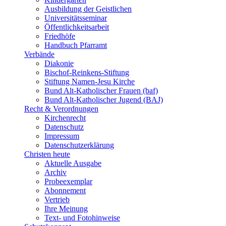
Ausbildung der Geistlichen
Universitätsseminar
Öffentlichkeitsarbeit
Friedhöfe
Handbuch Pfarramt
Verbände
Diakonie
Bischof-Reinkens-Stiftung
Stiftung Namen-Jesu Kirche
Bund Alt-Katholischer Frauen (baf)
Bund Alt-Katholischer Jugend (BAJ)
Recht & Verordnungen
Kirchenrecht
Datenschutz
Impressum
Datenschutzerklärung
Christen heute
Aktuelle Ausgabe
Archiv
Probeexemplar
Abonnement
Vertrieb
Ihre Meinung
Text- und Fotohinweise