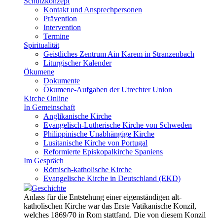
Schutzkonzept
Kontakt und Ansprechpersonen
Prävention
Intervention
Termine
Spiritualität
Geistliches Zentrum Ain Karem in Stranzenbach
Liturgischer Kalender
Ökumene
Dokumente
Ökumene-Aufgaben der Utrechter Union
Kirche Online
In Gemeinschaft
Anglikanische Kirche
Evangelisch-Lutherische Kirche von Schweden
Philippinische Unabhängige Kirche
Lusitanische Kirche von Portugal
Reformierte Episkopalkirche Spaniens
Im Gespräch
Römisch-katholische Kirche
Evangelische Kirche in Deutschland (EKD)
Geschichte
Anlass für die Entstehung einer eigenständigen alt-
katholischen Kirche war das Erste Vatikanische Konzil,
welches 1869/70 in Rom stattfand. Die von diesem Konzil