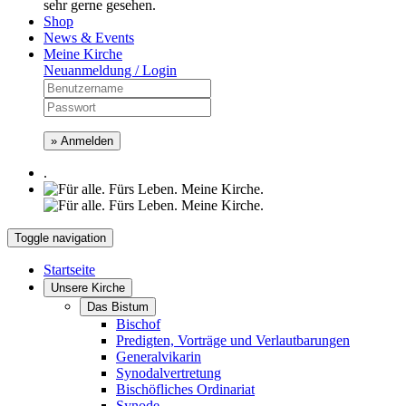
sehr gerne gesehen.
Shop
News & Events
Meine Kirche
Neuanmeldung / Login
» Anmelden
.
Toggle navigation
Startseite
Unsere Kirche
Das Bistum
Bischof
Predigten, Vorträge und Verlautbarungen
Generalvikarin
Synodalvertretung
Bischöfliches Ordinariat
Synode