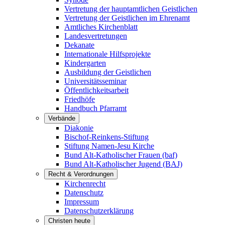
Vertretung der hauptamtlichen Geistlichen
Vertretung der Geistlichen im Ehrenamt
Amtliches Kirchenblatt
Landesvertretungen
Dekanate
Internationale Hilfsprojekte
Kindergarten
Ausbildung der Geistlichen
Universitätsseminar
Öffentlichkeitsarbeit
Friedhöfe
Handbuch Pfarramt
Verbände
Diakonie
Bischof-Reinkens-Stiftung
Stiftung Namen-Jesu Kirche
Bund Alt-Katholischer Frauen (baf)
Bund Alt-Katholischer Jugend (BAJ)
Recht & Verordnungen
Kirchenrecht
Datenschutz
Impressum
Datenschutzerklärung
Christen heute