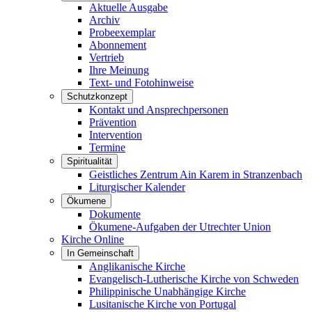
Aktuelle Ausgabe
Archiv
Probeexemplar
Abonnement
Vertrieb
Ihre Meinung
Text- und Fotohinweise
Schutzkonzept
Kontakt und Ansprechpersonen
Prävention
Intervention
Termine
Spiritualität
Geistliches Zentrum Ain Karem in Stranzenbach
Liturgischer Kalender
Ökumene
Dokumente
Ökumene-Aufgaben der Utrechter Union
Kirche Online
In Gemeinschaft
Anglikanische Kirche
Evangelisch-Lutherische Kirche von Schweden
Philippinische Unabhängige Kirche
Lusitanische Kirche von Portugal