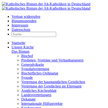
Vertrag widerrufen
Bistumsspenden
Impressum
Datenschutz
Startseite
Unsere Kirche
Das Bistum
Bischof
Predigten, Vorträge und Verlautbarungen
Generalvikarin
Synodalvertretung
Bischöfliches Ordinariat
Synode
Vertretung der hauptamtlichen Geistlichen
Vertretung der Geistlichen im Ehrenamt
Amtliches Kirchenblatt
Landesvertretungen
Dekanate
Internationale Hilfsprojekte
Kindergarten