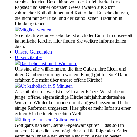
verabschiedeten Beschlüsse von der Unfehlbarkeit des
Papstes und seiner obersten Gewalt waren aus Sicht
zahlreicher Katholikinnen und Katholiken Entscheidungen,
die nicht mit der Bibel und der katholischen Tradition in
Einklang stehen.
Mitglied werden
So einfach wie unser Glaube ist auch der Eintritt in unsere alt-
katholische Kirche. Hier finden Sie weitere Informationen
dazu.
Unsere Gemeinden
Unser Glaube
Das Leben ist bunt. Wir auch.
Uns sind alle willkommen, die ihre Gaben, ihre Ideen und
ihren Glauben einbringen wollen. Klingt gut für Sie? Dann
erfahren Sie mehr über unsere offene Kirche!
Alt-katholisch in 5 Minuten
Alt-katholisch – was ist das? In aller Kürze: Wir sind eine
junge, offene, eigenständige Kirche mit jahrhundertealten
Wurzeln. Wir denken modern und aufgeschlossen und haben
einige Reformen umgesetzt. Hier gibt es mehr Infos zu einer
echten Kirche in einer echten Welt.
Liturgie – unsere Gottesdienste
Gott ganz nah sein, seine Gegenwart spüren – das soll in
unseren Gottesdiensten möglich sein. Die folgenden Zeilen
vermitteln Ihnen einen ersten Eindruck. Aber am besten