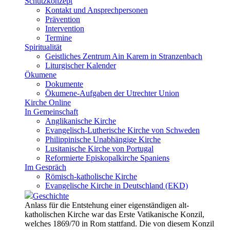
Schutzkonzept
Kontakt und Ansprechpersonen
Prävention
Intervention
Termine
Spiritualität
Geistliches Zentrum Ain Karem in Stranzenbach
Liturgischer Kalender
Ökumene
Dokumente
Ökumene-Aufgaben der Utrechter Union
Kirche Online
In Gemeinschaft
Anglikanische Kirche
Evangelisch-Lutherische Kirche von Schweden
Philippinische Unabhängige Kirche
Lusitanische Kirche von Portugal
Reformierte Episkopalkirche Spaniens
Im Gespräch
Römisch-katholische Kirche
Evangelische Kirche in Deutschland (EKD)
Geschichte
Anlass für die Entstehung einer eigenständigen alt-
katholischen Kirche war das Erste Vatikanische Konzil,
welches 1869/70 in Rom stattfand. Die von diesem Konzil