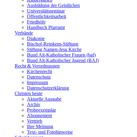
Ausbildung der Geistlichen
Universitätsseminar
Öffentlichkeitsarbeit
Friedhöfe
Handbuch Pfarramt
Verbände
Diakonie
Bischof-Reinkens-Stiftung
Stiftung Namen-Jesu Kirche
Bund Alt-Katholischer Frauen (baf)
Bund Alt-Katholischer Jugend (BAJ)
Recht & Verordnungen
Kirchenrecht
Datenschutz
Impressum
Datenschutzerklärung
Christen heute
Aktuelle Ausgabe
Archiv
Probeexemplar
Abonnement
Vertrieb
Ihre Meinung
Text- und Fotohinweise