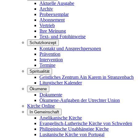
Aktuelle Ausgabe
Archiv
Probeexemplar
Abonnement
Vertrieb
Ihre Meinung
Text- und Fotohinweise
Schutzkonzept
Kontakt und Ansprechpersonen
Prävention
Intervention
Termine
Spiritualität
Geistliches Zentrum Ain Karem in Stranzenbach
Liturgischer Kalender
Ökumene
Dokumente
Ökumene-Aufgaben der Utrechter Union
Kirche Online
In Gemeinschaft
Anglikanische Kirche
Evangelisch-Lutherische Kirche von Schweden
Philippinische Unabhängige Kirche
Lusitanische Kirche von Portugal