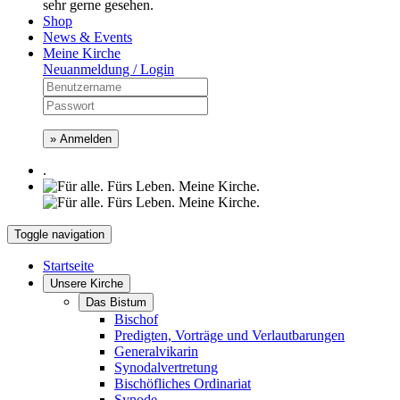
sehr gerne gesehen.
Shop
News & Events
Meine Kirche
Neuanmeldung / Login
» Anmelden
.
Toggle navigation
Startseite
Unsere Kirche
Das Bistum
Bischof
Predigten, Vorträge und Verlautbarungen
Generalvikarin
Synodalvertretung
Bischöfliches Ordinariat
Synode