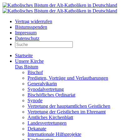
Vertrag widerrufen
Bistumsspenden
Impressum
Datenschutz
Startseite
Unsere Kirche
Das Bistum
Bischof
Predigten, Vorträge und Verlautbarungen
Generalvikarin
Synodalvertretung
Bischöfliches Ordinariat
Synode
Vertretung der hauptamtlichen Geistlichen
Vertretung der Geistlichen im Ehrenamt
Amtliches Kirchenblatt
Landesvertretungen
Dekanate
Internationale Hilfsprojekte
Kindergarten