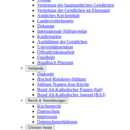
Vertretung der hauptamtlichen Geistlichen
Vertretung der Geistlichen im Ehrenamt
Amtliches Kirchenblatt
Landesvertretungen
Dekanate
Internationale Hilfsprojekte
Kindergarten
Ausbildung der Geistlichen
Universitätsseminar
Öffentlichkeitsarbeit
Friedhöfe
Handbuch Pfarramt
Verbände
Diakonie
Bischof-Reinkens-Stiftung
Stiftung Namen-Jesu Kirche
Bund Alt-Katholischer Frauen (baf)
Bund Alt-Katholischer Jugend (BAJ)
Recht & Verordnungen
Kirchenrecht
Datenschutz
Impressum
Datenschutzerklärung
Christen heute