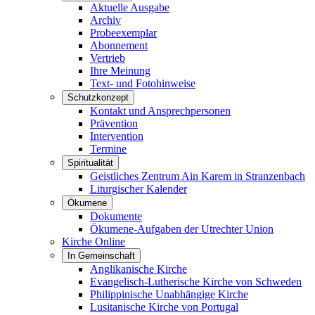
Aktuelle Ausgabe
Archiv
Probeexemplar
Abonnement
Vertrieb
Ihre Meinung
Text- und Fotohinweise
Schutzkonzept
Kontakt und Ansprechpersonen
Prävention
Intervention
Termine
Spiritualität
Geistliches Zentrum Ain Karem in Stranzenbach
Liturgischer Kalender
Ökumene
Dokumente
Ökumene-Aufgaben der Utrechter Union
Kirche Online
In Gemeinschaft
Anglikanische Kirche
Evangelisch-Lutherische Kirche von Schweden
Philippinische Unabhängige Kirche
Lusitanische Kirche von Portugal