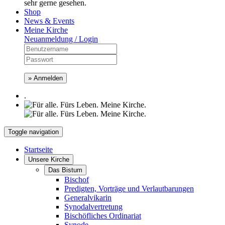
sehr gerne gesehen.
Shop
News & Events
Meine Kirche
Neuanmeldung / Login
» Anmelden
.
Toggle navigation
Startseite
Unsere Kirche
Das Bistum
Bischof
Predigten, Vorträge und Verlautbarungen
Generalvikarin
Synodalvertretung
Bischöfliches Ordinariat
Synode