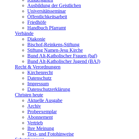
Ausbildung der Geistlichen
Universitätsseminar
Öffentlichkeitsarbeit
Friedhöfe
Handbuch Pfarramt
Verbände
Diakonie
Bischof-Reinkens-Stiftung
Stiftung Namen-Jesu Kirche
Bund Alt-Katholischer Frauen (baf)
Bund Alt-Katholischer Jugend (BAJ)
Recht & Verordnungen
Kirchenrecht
Datenschutz
Impressum
Datenschutzerklärung
Christen heute
Aktuelle Ausgabe
Archiv
Probeexemplar
Abonnement
Vertrieb
Ihre Meinung
Text- und Fotohinweise