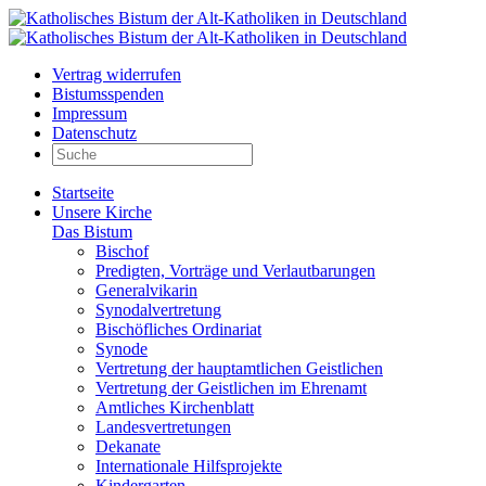
Vertrag widerrufen
Bistumsspenden
Impressum
Datenschutz
Startseite
Unsere Kirche
Das Bistum
Bischof
Predigten, Vorträge und Verlautbarungen
Generalvikarin
Synodalvertretung
Bischöfliches Ordinariat
Synode
Vertretung der hauptamtlichen Geistlichen
Vertretung der Geistlichen im Ehrenamt
Amtliches Kirchenblatt
Landesvertretungen
Dekanate
Internationale Hilfsprojekte
Kindergarten