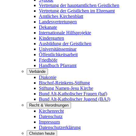
Vertretung der hauptamtlichen Geistlichen
Vertretung der Geistlichen im Ehrenamt
Amtliches Kirchenblatt
Landesvertretungen
Dekanate
Internationale Hilfsprojekte
Kindergarten
Ausbildung der Geistlichen
Universitätsseminar
Öffentlichkeitsarbeit
Friedhöfe
Handbuch Pfarramt
Verbände
Diakonie
Bischof-Reinkens-Stiftung
Stiftung Namen-Jesu Kirche
Bund Alt-Katholischer Frauen (baf)
Bund Alt-Katholischer Jugend (BAJ)
Recht & Verordnungen
Kirchenrecht
Datenschutz
Impressum
Datenschutzerklärung
Christen heute