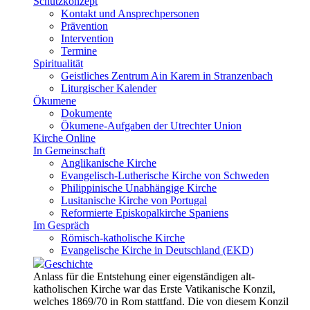
Schutzkonzept
Kontakt und Ansprechpersonen
Prävention
Intervention
Termine
Spiritualität
Geistliches Zentrum Ain Karem in Stranzenbach
Liturgischer Kalender
Ökumene
Dokumente
Ökumene-Aufgaben der Utrechter Union
Kirche Online
In Gemeinschaft
Anglikanische Kirche
Evangelisch-Lutherische Kirche von Schweden
Philippinische Unabhängige Kirche
Lusitanische Kirche von Portugal
Reformierte Episkopalkirche Spaniens
Im Gespräch
Römisch-katholische Kirche
Evangelische Kirche in Deutschland (EKD)
Geschichte
Anlass für die Entstehung einer eigenständigen alt-
katholischen Kirche war das Erste Vatikanische Konzil,
welches 1869/70 in Rom stattfand. Die von diesem Konzil