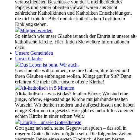
verabschiedeten Beschlüsse von der Unfehlbarkeit des
Papstes und seiner obersten Gewalt waren aus Sicht
zahlreicher Katholikinnen und Katholiken Entscheidungen,
die nicht mit der Bibel und der katholischen Tradition in
Einklang stehen.
Mitglied werden
So einfach wie unser Glaube ist auch der Eintritt in unsere alt-
katholische Kirche. Hier finden Sie weitere Informationen
dazu.
Unsere Gemeinden
Unser Glaube
Das Leben ist bunt. Wir auch.
Uns sind alle willkommen, die ihre Gaben, ihre Ideen und
ihren Glauben einbringen wollen. Klingt gut für Sie? Dann
erfahren Sie mehr über unsere offene Kirche!
Alt-katholisch in 5 Minuten
Alt-katholisch – was ist das? In aller Kürze: Wir sind eine
junge, offene, eigenständige Kirche mit jahrhundertealten
Wurzeln. Wir denken modern und aufgeschlossen und haben
einige Reformen umgesetzt. Hier gibt es mehr Infos zu einer
echten Kirche in einer echten Welt.
Liturgie – unsere Gottesdienste
Gott ganz nah sein, seine Gegenwart spüren – das soll in
unseren Gottesdiensten möglich sein. Die folgenden Zeilen
vermitteln Ihnen einen ersten Eindruck. Aber am besten