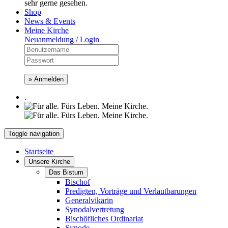
sehr gerne gesehen.
Shop
News & Events
Meine Kirche
Neuanmeldung / Login
» Anmelden
.
Toggle navigation
Startseite
Unsere Kirche
Das Bistum
Bischof
Predigten, Vorträge und Verlautbarungen
Generalvikarin
Synodalvertretung
Bischöfliches Ordinariat
Synode