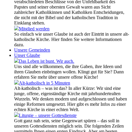
verabschiedeten Beschlüsse von der Unfehlbarkeit des
Papstes und seiner obersten Gewalt waren aus Sicht
zahlreicher Katholikinnen und Katholiken Entscheidungen,
die nicht mit der Bibel und der katholischen Tradition in
Einklang stehen.
Mitglied werden
So einfach wie unser Glaube ist auch der Eintritt in unsere alt-
katholische Kirche. Hier finden Sie weitere Informationen
dazu.
Unsere Gemeinden
Unser Glaube
Das Leben ist bunt. Wir auch.
Uns sind alle willkommen, die ihre Gaben, ihre Ideen und
ihren Glauben einbringen wollen. Klingt gut für Sie? Dann
erfahren Sie mehr über unsere offene Kirche!
Alt-katholisch in 5 Minuten
Alt-katholisch – was ist das? In aller Kürze: Wir sind eine
junge, offene, eigenständige Kirche mit jahrhundertealten
Wurzeln. Wir denken modern und aufgeschlossen und haben
einige Reformen umgesetzt. Hier gibt es mehr Infos zu einer
echten Kirche in einer echten Welt.
Liturgie – unsere Gottesdienste
Gott ganz nah sein, seine Gegenwart spüren – das soll in
unseren Gottesdiensten möglich sein. Die folgenden Zeilen
vermitteln Ihnen einen ersten Eindruck. Aber am besten