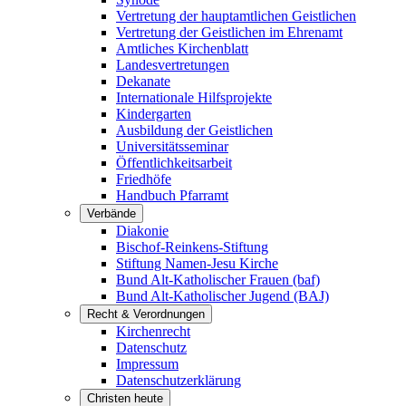
Vertretung der hauptamtlichen Geistlichen
Vertretung der Geistlichen im Ehrenamt
Amtliches Kirchenblatt
Landesvertretungen
Dekanate
Internationale Hilfsprojekte
Kindergarten
Ausbildung der Geistlichen
Universitätsseminar
Öffentlichkeitsarbeit
Friedhöfe
Handbuch Pfarramt
Verbände
Diakonie
Bischof-Reinkens-Stiftung
Stiftung Namen-Jesu Kirche
Bund Alt-Katholischer Frauen (baf)
Bund Alt-Katholischer Jugend (BAJ)
Recht & Verordnungen
Kirchenrecht
Datenschutz
Impressum
Datenschutzerklärung
Christen heute