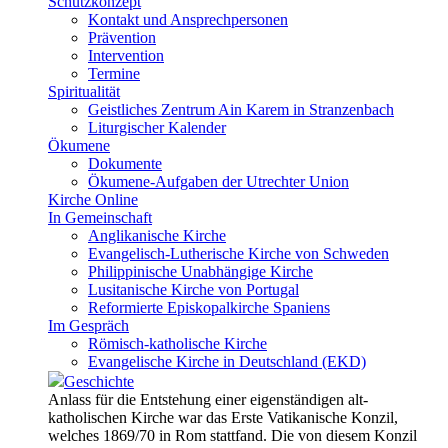
Schutzkonzept
Kontakt und Ansprechpersonen
Prävention
Intervention
Termine
Spiritualität
Geistliches Zentrum Ain Karem in Stranzenbach
Liturgischer Kalender
Ökumene
Dokumente
Ökumene-Aufgaben der Utrechter Union
Kirche Online
In Gemeinschaft
Anglikanische Kirche
Evangelisch-Lutherische Kirche von Schweden
Philippinische Unabhängige Kirche
Lusitanische Kirche von Portugal
Reformierte Episkopalkirche Spaniens
Im Gespräch
Römisch-katholische Kirche
Evangelische Kirche in Deutschland (EKD)
Geschichte
Anlass für die Entstehung einer eigenständigen alt-
katholischen Kirche war das Erste Vatikanische Konzil,
welches 1869/70 in Rom stattfand. Die von diesem Konzil