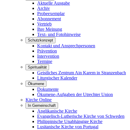
Aktuelle Ausgabe
Archiv
Probeexemplar
Abonnement
Vertrieb
Ihre Meinung
Text- und Fotohinweise
Schutzkonzept
Kontakt und Ansprechpersonen
Prävention
Intervention
Termine
Spiritualität
Geistliches Zentrum Ain Karem in Stranzenbach
Liturgischer Kalender
Ökumene
Dokumente
Ökumene-Aufgaben der Utrechter Union
Kirche Online
In Gemeinschaft
Anglikanische Kirche
Evangelisch-Lutherische Kirche von Schweden
Philippinische Unabhängige Kirche
Lusitanische Kirche von Portugal