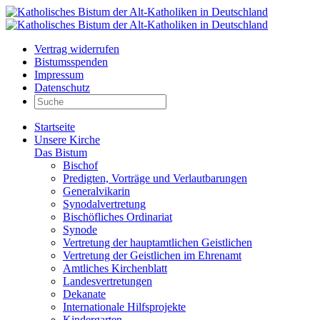
Vertrag widerrufen
Bistumsspenden
Impressum
Datenschutz
Startseite
Unsere Kirche
Das Bistum
Bischof
Predigten, Vorträge und Verlautbarungen
Generalvikarin
Synodalvertretung
Bischöfliches Ordinariat
Synode
Vertretung der hauptamtlichen Geistlichen
Vertretung der Geistlichen im Ehrenamt
Amtliches Kirchenblatt
Landesvertretungen
Dekanate
Internationale Hilfsprojekte
Kindergarten