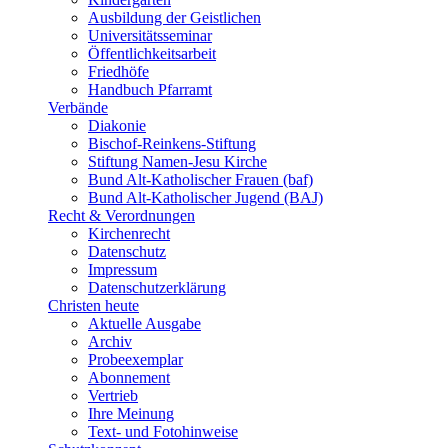
Ausbildung der Geistlichen
Universitätsseminar
Öffentlichkeitsarbeit
Friedhöfe
Handbuch Pfarramt
Verbände
Diakonie
Bischof-Reinkens-Stiftung
Stiftung Namen-Jesu Kirche
Bund Alt-Katholischer Frauen (baf)
Bund Alt-Katholischer Jugend (BAJ)
Recht & Verordnungen
Kirchenrecht
Datenschutz
Impressum
Datenschutzerklärung
Christen heute
Aktuelle Ausgabe
Archiv
Probeexemplar
Abonnement
Vertrieb
Ihre Meinung
Text- und Fotohinweise