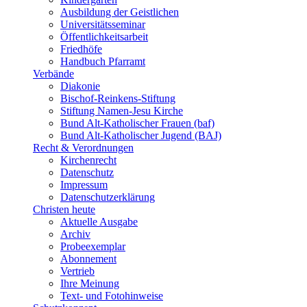
Ausbildung der Geistlichen
Universitätsseminar
Öffentlichkeitsarbeit
Friedhöfe
Handbuch Pfarramt
Verbände
Diakonie
Bischof-Reinkens-Stiftung
Stiftung Namen-Jesu Kirche
Bund Alt-Katholischer Frauen (baf)
Bund Alt-Katholischer Jugend (BAJ)
Recht & Verordnungen
Kirchenrecht
Datenschutz
Impressum
Datenschutzerklärung
Christen heute
Aktuelle Ausgabe
Archiv
Probeexemplar
Abonnement
Vertrieb
Ihre Meinung
Text- und Fotohinweise