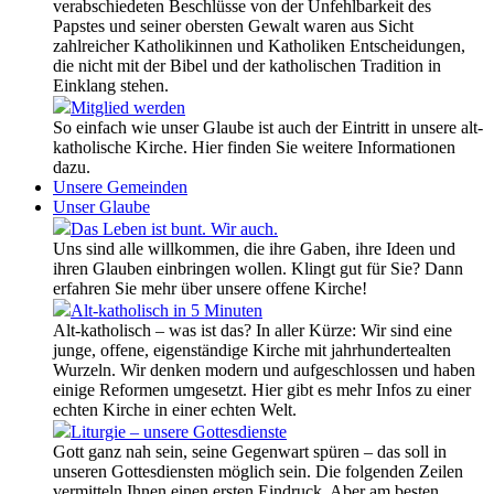
verabschiedeten Beschlüsse von der Unfehlbarkeit des
Papstes und seiner obersten Gewalt waren aus Sicht
zahlreicher Katholikinnen und Katholiken Entscheidungen,
die nicht mit der Bibel und der katholischen Tradition in
Einklang stehen.
Mitglied werden
So einfach wie unser Glaube ist auch der Eintritt in unsere alt-
katholische Kirche. Hier finden Sie weitere Informationen
dazu.
Unsere Gemeinden
Unser Glaube
Das Leben ist bunt. Wir auch.
Uns sind alle willkommen, die ihre Gaben, ihre Ideen und
ihren Glauben einbringen wollen. Klingt gut für Sie? Dann
erfahren Sie mehr über unsere offene Kirche!
Alt-katholisch in 5 Minuten
Alt-katholisch – was ist das? In aller Kürze: Wir sind eine
junge, offene, eigenständige Kirche mit jahrhundertealten
Wurzeln. Wir denken modern und aufgeschlossen und haben
einige Reformen umgesetzt. Hier gibt es mehr Infos zu einer
echten Kirche in einer echten Welt.
Liturgie – unsere Gottesdienste
Gott ganz nah sein, seine Gegenwart spüren – das soll in
unseren Gottesdiensten möglich sein. Die folgenden Zeilen
vermitteln Ihnen einen ersten Eindruck. Aber am besten