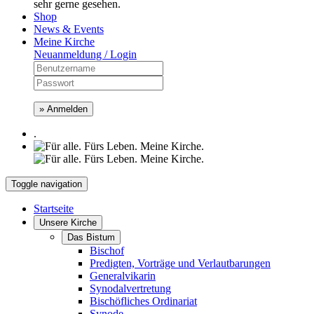
sehr gerne gesehen.
Shop
News & Events
Meine Kirche
Neuanmeldung / Login
» Anmelden
.
Toggle navigation
Startseite
Unsere Kirche
Das Bistum
Bischof
Predigten, Vorträge und Verlautbarungen
Generalvikarin
Synodalvertretung
Bischöfliches Ordinariat
Synode