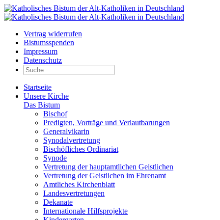
Vertrag widerrufen
Bistumsspenden
Impressum
Datenschutz
Startseite
Unsere Kirche
Das Bistum
Bischof
Predigten, Vorträge und Verlautbarungen
Generalvikarin
Synodalvertretung
Bischöfliches Ordinariat
Synode
Vertretung der hauptamtlichen Geistlichen
Vertretung der Geistlichen im Ehrenamt
Amtliches Kirchenblatt
Landesvertretungen
Dekanate
Internationale Hilfsprojekte
Kindergarten