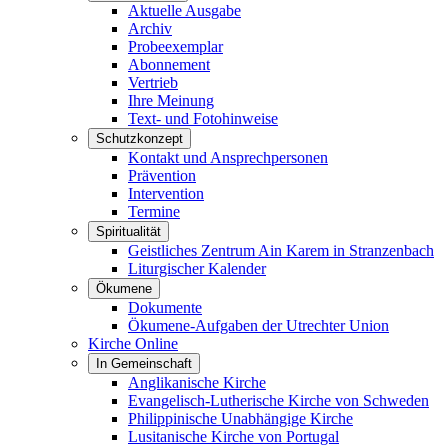
Aktuelle Ausgabe
Archiv
Probeexemplar
Abonnement
Vertrieb
Ihre Meinung
Text- und Fotohinweise
Schutzkonzept
Kontakt und Ansprechpersonen
Prävention
Intervention
Termine
Spiritualität
Geistliches Zentrum Ain Karem in Stranzenbach
Liturgischer Kalender
Ökumene
Dokumente
Ökumene-Aufgaben der Utrechter Union
Kirche Online
In Gemeinschaft
Anglikanische Kirche
Evangelisch-Lutherische Kirche von Schweden
Philippinische Unabhängige Kirche
Lusitanische Kirche von Portugal