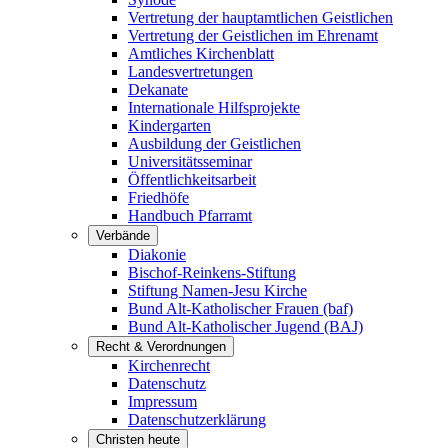
Vertretung der hauptamtlichen Geistlichen
Vertretung der Geistlichen im Ehrenamt
Amtliches Kirchenblatt
Landesvertretungen
Dekanate
Internationale Hilfsprojekte
Kindergarten
Ausbildung der Geistlichen
Universitätsseminar
Öffentlichkeitsarbeit
Friedhöfe
Handbuch Pfarramt
Verbände
Diakonie
Bischof-Reinkens-Stiftung
Stiftung Namen-Jesu Kirche
Bund Alt-Katholischer Frauen (baf)
Bund Alt-Katholischer Jugend (BAJ)
Recht & Verordnungen
Kirchenrecht
Datenschutz
Impressum
Datenschutzerklärung
Christen heute