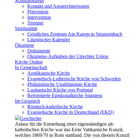
Schutzkonzept
Kontakt und Ansprechpersonen
Prävention
Intervention
Termine
Spiritualität
Geistliches Zentrum Ain Karem in Stranzenbach
Liturgischer Kalender
Ökumene
Dokumente
Ökumene-Aufgaben der Utrechter Union
Kirche Online
In Gemeinschaft
Anglikanische Kirche
Evangelisch-Lutherische Kirche von Schweden
Philippinische Unabhängige Kirche
Lusitanische Kirche von Portugal
Reformierte Episkopalkirche Spaniens
Im Gespräch
Römisch-katholische Kirche
Evangelische Kirche in Deutschland (EKD)
Geschichte
Anlass für die Entstehung einer eigenständigen alt-
katholischen Kirche war das Erste Vatikanische Konzil,
welches 1869/70 in Rom stattfand. Die von diesem Konzil