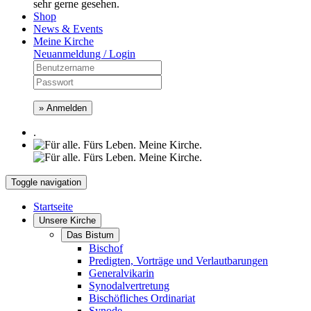
sehr gerne gesehen.
Shop
News & Events
Meine Kirche
Neuanmeldung / Login
» Anmelden
.
Toggle navigation
Startseite
Unsere Kirche
Das Bistum
Bischof
Predigten, Vorträge und Verlautbarungen
Generalvikarin
Synodalvertretung
Bischöfliches Ordinariat
Synode