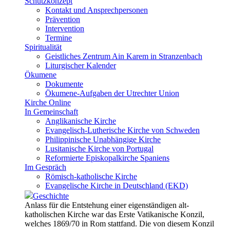
Schutzkonzept
Kontakt und Ansprechpersonen
Prävention
Intervention
Termine
Spiritualität
Geistliches Zentrum Ain Karem in Stranzenbach
Liturgischer Kalender
Ökumene
Dokumente
Ökumene-Aufgaben der Utrechter Union
Kirche Online
In Gemeinschaft
Anglikanische Kirche
Evangelisch-Lutherische Kirche von Schweden
Philippinische Unabhängige Kirche
Lusitanische Kirche von Portugal
Reformierte Episkopalkirche Spaniens
Im Gespräch
Römisch-katholische Kirche
Evangelische Kirche in Deutschland (EKD)
Geschichte
Anlass für die Entstehung einer eigenständigen alt-
katholischen Kirche war das Erste Vatikanische Konzil,
welches 1869/70 in Rom stattfand. Die von diesem Konzil