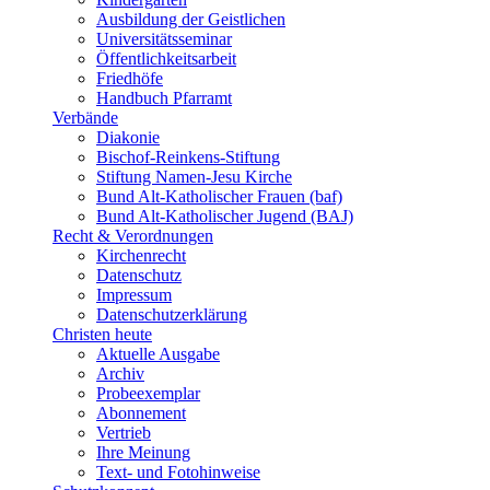
Ausbildung der Geistlichen
Universitätsseminar
Öffentlichkeitsarbeit
Friedhöfe
Handbuch Pfarramt
Verbände
Diakonie
Bischof-Reinkens-Stiftung
Stiftung Namen-Jesu Kirche
Bund Alt-Katholischer Frauen (baf)
Bund Alt-Katholischer Jugend (BAJ)
Recht & Verordnungen
Kirchenrecht
Datenschutz
Impressum
Datenschutzerklärung
Christen heute
Aktuelle Ausgabe
Archiv
Probeexemplar
Abonnement
Vertrieb
Ihre Meinung
Text- und Fotohinweise