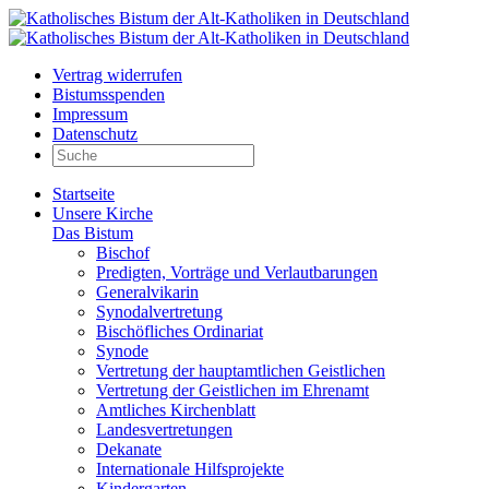
Vertrag widerrufen
Bistumsspenden
Impressum
Datenschutz
Startseite
Unsere Kirche
Das Bistum
Bischof
Predigten, Vorträge und Verlautbarungen
Generalvikarin
Synodalvertretung
Bischöfliches Ordinariat
Synode
Vertretung der hauptamtlichen Geistlichen
Vertretung der Geistlichen im Ehrenamt
Amtliches Kirchenblatt
Landesvertretungen
Dekanate
Internationale Hilfsprojekte
Kindergarten