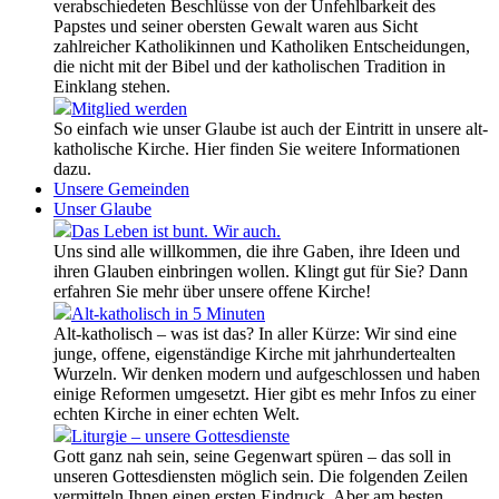
verabschiedeten Beschlüsse von der Unfehlbarkeit des
Papstes und seiner obersten Gewalt waren aus Sicht
zahlreicher Katholikinnen und Katholiken Entscheidungen,
die nicht mit der Bibel und der katholischen Tradition in
Einklang stehen.
Mitglied werden
So einfach wie unser Glaube ist auch der Eintritt in unsere alt-
katholische Kirche. Hier finden Sie weitere Informationen
dazu.
Unsere Gemeinden
Unser Glaube
Das Leben ist bunt. Wir auch.
Uns sind alle willkommen, die ihre Gaben, ihre Ideen und
ihren Glauben einbringen wollen. Klingt gut für Sie? Dann
erfahren Sie mehr über unsere offene Kirche!
Alt-katholisch in 5 Minuten
Alt-katholisch – was ist das? In aller Kürze: Wir sind eine
junge, offene, eigenständige Kirche mit jahrhundertealten
Wurzeln. Wir denken modern und aufgeschlossen und haben
einige Reformen umgesetzt. Hier gibt es mehr Infos zu einer
echten Kirche in einer echten Welt.
Liturgie – unsere Gottesdienste
Gott ganz nah sein, seine Gegenwart spüren – das soll in
unseren Gottesdiensten möglich sein. Die folgenden Zeilen
vermitteln Ihnen einen ersten Eindruck. Aber am besten