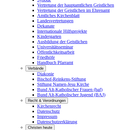
Vertretung der hauptamtlichen Geistlichen
Vertretung der Geistlichen im Ehrenamt
Amtliches Kirchenblatt
Landesvertretungen
Dekanate
Internationale Hilfsprojekte
Kindergarten
Ausbildung der Geistlichen
Universitätsseminar
Öffentlichkeitsarbeit
Friedhöfe
Handbuch Pfarramt
Verbände
Diakonie
Bischof-Reinkens-Stiftung
Stiftung Namen-Jesu Kirche
Bund Alt-Katholischer Frauen (baf)
Bund Alt-Katholischer Jugend (BAJ)
Recht & Verordnungen
Kirchenrecht
Datenschutz
Impressum
Datenschutzerklärung
Christen heute