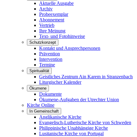
Aktuelle Ausgabe
Archiv
Probeexemplar
Abonnement
Vertrieb
Ihre Meinung
Text- und Fotohinweise
Schutzkonzept
Kontakt und Ansprechpersonen
Prävention
Intervention
Termine
Spiritualität
Geistliches Zentrum Ain Karem in Stranzenbach
Liturgischer Kalender
Ökumene
Dokumente
Ökumene-Aufgaben der Utrechter Union
Kirche Online
In Gemeinschaft
Anglikanische Kirche
Evangelisch-Lutherische Kirche von Schweden
Philippinische Unabhängige Kirche
Lusitanische Kirche von Portugal