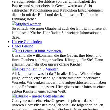
verabschiedeten Beschlüsse von der Unfehlbarkeit des
Papstes und seiner obersten Gewalt waren aus Sicht
zahlreicher Katholikinnen und Katholiken Entscheidungen,
die nicht mit der Bibel und der katholischen Tradition in
Einklang stehen.
Mitglied werden
So einfach wie unser Glaube ist auch der Eintritt in unsere alt-
katholische Kirche. Hier finden Sie weitere Informationen
dazu.
Unsere Gemeinden
Unser Glaube
Das Leben ist bunt. Wir auch.
Uns sind alle willkommen, die ihre Gaben, ihre Ideen und
ihren Glauben einbringen wollen. Klingt gut für Sie? Dann
erfahren Sie mehr über unsere offene Kirche!
Alt-katholisch in 5 Minuten
Alt-katholisch – was ist das? In aller Kürze: Wir sind eine
junge, offene, eigenständige Kirche mit jahrhundertealten
Wurzeln. Wir denken modern und aufgeschlossen und haben
einige Reformen umgesetzt. Hier gibt es mehr Infos zu einer
echten Kirche in einer echten Welt.
Liturgie – unsere Gottesdienste
Gott ganz nah sein, seine Gegenwart spüren – das soll in
unseren Gottesdiensten möglich sein. Die folgenden Zeilen
vermitteln Ihnen einen ersten Eindruck. Aber am besten