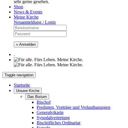
sehr gerne gesehen.
Shop
News & Events
Meine Kirche
Neuanmeldung / Login
» Anmelden
.
Toggle navigation
Startseite
Unsere Kirche
Das Bistum
Bischof
Predigten, Vorträge und Verlautbarungen
Generalvikarin
Synodalvertretung
Bischöfliches Ordinariat
Synode