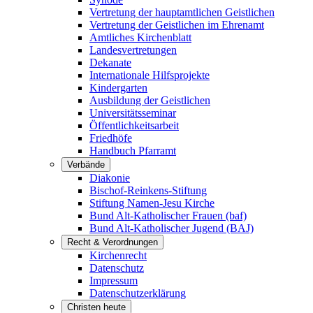
Vertretung der hauptamtlichen Geistlichen
Vertretung der Geistlichen im Ehrenamt
Amtliches Kirchenblatt
Landesvertretungen
Dekanate
Internationale Hilfsprojekte
Kindergarten
Ausbildung der Geistlichen
Universitätsseminar
Öffentlichkeitsarbeit
Friedhöfe
Handbuch Pfarramt
Verbände
Diakonie
Bischof-Reinkens-Stiftung
Stiftung Namen-Jesu Kirche
Bund Alt-Katholischer Frauen (baf)
Bund Alt-Katholischer Jugend (BAJ)
Recht & Verordnungen
Kirchenrecht
Datenschutz
Impressum
Datenschutzerklärung
Christen heute