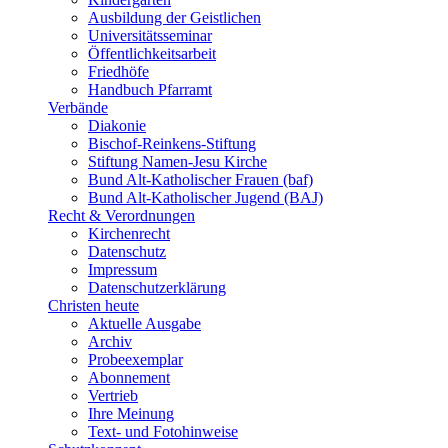
Ausbildung der Geistlichen
Universitätsseminar
Öffentlichkeitsarbeit
Friedhöfe
Handbuch Pfarramt
Verbände
Diakonie
Bischof-Reinkens-Stiftung
Stiftung Namen-Jesu Kirche
Bund Alt-Katholischer Frauen (baf)
Bund Alt-Katholischer Jugend (BAJ)
Recht & Verordnungen
Kirchenrecht
Datenschutz
Impressum
Datenschutzerklärung
Christen heute
Aktuelle Ausgabe
Archiv
Probeexemplar
Abonnement
Vertrieb
Ihre Meinung
Text- und Fotohinweise