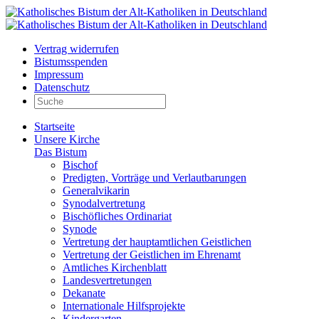
Vertrag widerrufen
Bistumsspenden
Impressum
Datenschutz
Startseite
Unsere Kirche
Das Bistum
Bischof
Predigten, Vorträge und Verlautbarungen
Generalvikarin
Synodalvertretung
Bischöfliches Ordinariat
Synode
Vertretung der hauptamtlichen Geistlichen
Vertretung der Geistlichen im Ehrenamt
Amtliches Kirchenblatt
Landesvertretungen
Dekanate
Internationale Hilfsprojekte
Kindergarten