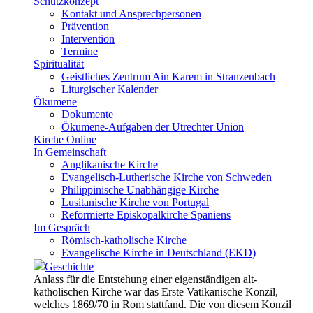
Schutzkonzept
Kontakt und Ansprechpersonen
Prävention
Intervention
Termine
Spiritualität
Geistliches Zentrum Ain Karem in Stranzenbach
Liturgischer Kalender
Ökumene
Dokumente
Ökumene-Aufgaben der Utrechter Union
Kirche Online
In Gemeinschaft
Anglikanische Kirche
Evangelisch-Lutherische Kirche von Schweden
Philippinische Unabhängige Kirche
Lusitanische Kirche von Portugal
Reformierte Episkopalkirche Spaniens
Im Gespräch
Römisch-katholische Kirche
Evangelische Kirche in Deutschland (EKD)
Geschichte
Anlass für die Entstehung einer eigenständigen alt-
katholischen Kirche war das Erste Vatikanische Konzil,
welches 1869/70 in Rom stattfand. Die von diesem Konzil