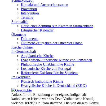
Schutzkonzept
Kontakt und Ansprechpersonen
Prävention
Intervention
Termine
Spiritualität
Geistliches Zentrum Ain Karem in Stranzenbach
Liturgischer Kalender
Ökumene
Dokumente
Ökumene-Aufgaben der Utrechter Union
Kirche Online
In Gemeinschaft
Anglikanische Kirche
Evangelisch-Lutherische Kirche von Schweden
Philippinische Unabhängige Kirche
Lusitanische Kirche von Portugal
Reformierte Episkopalkirche Spaniens
Im Gespräch
Römisch-katholische Kirche
Evangelische Kirche in Deutschland (EKD)
Geschichte
Anlass für die Entstehung einer eigenständigen alt-
katholischen Kirche war das Erste Vatikanische Konzil,
welches 1869/70 in Rom stattfand. Die von diesem Konzil