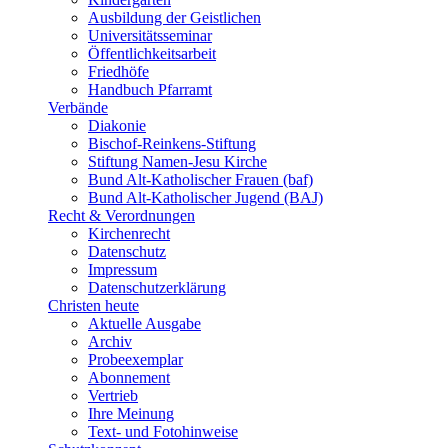
Ausbildung der Geistlichen
Universitätsseminar
Öffentlichkeitsarbeit
Friedhöfe
Handbuch Pfarramt
Verbände
Diakonie
Bischof-Reinkens-Stiftung
Stiftung Namen-Jesu Kirche
Bund Alt-Katholischer Frauen (baf)
Bund Alt-Katholischer Jugend (BAJ)
Recht & Verordnungen
Kirchenrecht
Datenschutz
Impressum
Datenschutzerklärung
Christen heute
Aktuelle Ausgabe
Archiv
Probeexemplar
Abonnement
Vertrieb
Ihre Meinung
Text- und Fotohinweise