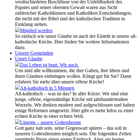
verabschiedeten Beschlüsse von der Unfehlbarkeit des
Papstes und seiner obersten Gewalt waren aus Sicht
zahlreicher Katholikinnen und Katholiken Entscheidungen,
die nicht mit der Bibel und der katholischen Tradition in
Einklang stehen.
Mitglied werden
So einfach wie unser Glaube ist auch der Eintritt in unsere alt-
katholische Kirche. Hier finden Sie weitere Informationen
dazu.
Unsere Gemeinden
Unser Glaube
Das Leben ist bunt. Wir auch.
Uns sind alle willkommen, die ihre Gaben, ihre Ideen und
ihren Glauben einbringen wollen. Klingt gut für Sie? Dann
erfahren Sie mehr über unsere offene Kirche!
Alt-katholisch in 5 Minuten
Alt-katholisch – was ist das? In aller Kürze: Wir sind eine
junge, offene, eigenständige Kirche mit jahrhundertealten
Wurzeln. Wir denken modern und aufgeschlossen und haben
einige Reformen umgesetzt. Hier gibt es mehr Infos zu einer
echten Kirche in einer echten Welt.
Liturgie – unsere Gottesdienste
Gott ganz nah sein, seine Gegenwart spüren – das soll in
unseren Gottesdiensten möglich sein. Die folgenden Zeilen
vermitteln Ihnen einen ersten Eindruck. Aber am besten