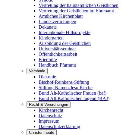
Vertretung der hauptamtlichen Geistlichen
Vertretung der Geistlichen im Ehrenamt
Amtliches Kirchenblatt
Landesvertretungen
Dekanate
Internationale Hilfsprojekte
Kindergarten
Ausbildung der Geistlichen
Universitätsseminar
Öffentlichkeitsarbeit
Friedhöfe
Handbuch Pfarramt
Verbände
Diakonie
Bischof-Reinkens-Stiftung
Stiftung Namen-Jesu Kirche
Bund Alt-Katholischer Frauen (baf)
Bund Alt-Katholischer Jugend (BAJ)
Recht & Verordnungen
Kirchenrecht
Datenschutz
Impressum
Datenschutzerklärung
Christen heute