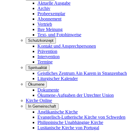
Aktuelle Ausgabe
Archiv
Probeexemplar
Abonnement
Vertrieb
Ihre Meinung
Text- und Fotohinweise
Schutzkonzept
Kontakt und Ansprechpersonen
Prävention
Intervention
Termine
Spiritualität
Geistliches Zentrum Ain Karem in Stranzenbach
Liturgischer Kalender
Ökumene
Dokumente
Ökumene-Aufgaben der Utrechter Union
Kirche Online
In Gemeinschaft
Anglikanische Kirche
Evangelisch-Lutherische Kirche von Schweden
Philippinische Unabhängige Kirche
Lusitanische Kirche von Portugal