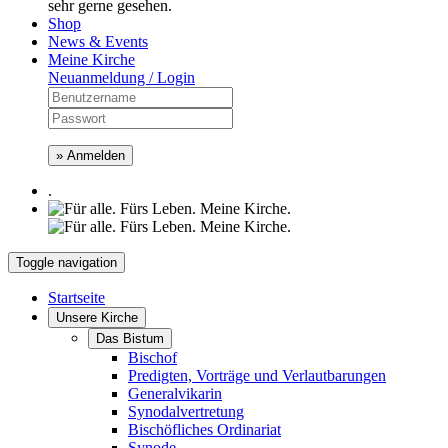
sehr gerne gesehen.
Shop
News & Events
Meine Kirche
Neuanmeldung / Login
» Anmelden
.
Toggle navigation
Startseite
Unsere Kirche
Das Bistum
Bischof
Predigten, Vorträge und Verlautbarungen
Generalvikarin
Synodalvertretung
Bischöfliches Ordinariat
Synode