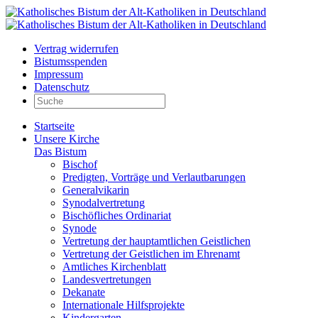
Vertrag widerrufen
Bistumsspenden
Impressum
Datenschutz
Startseite
Unsere Kirche
Das Bistum
Bischof
Predigten, Vorträge und Verlautbarungen
Generalvikarin
Synodalvertretung
Bischöfliches Ordinariat
Synode
Vertretung der hauptamtlichen Geistlichen
Vertretung der Geistlichen im Ehrenamt
Amtliches Kirchenblatt
Landesvertretungen
Dekanate
Internationale Hilfsprojekte
Kindergarten