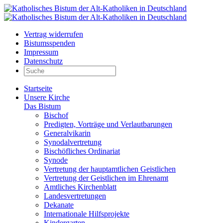
Vertrag widerrufen
Bistumsspenden
Impressum
Datenschutz
Startseite
Unsere Kirche
Das Bistum
Bischof
Predigten, Vorträge und Verlautbarungen
Generalvikarin
Synodalvertretung
Bischöfliches Ordinariat
Synode
Vertretung der hauptamtlichen Geistlichen
Vertretung der Geistlichen im Ehrenamt
Amtliches Kirchenblatt
Landesvertretungen
Dekanate
Internationale Hilfsprojekte
Kindergarten