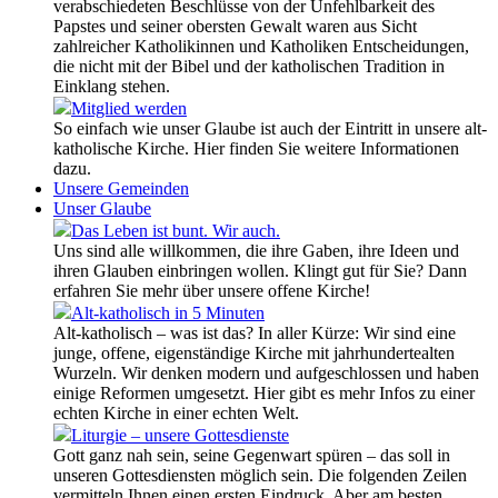
verabschiedeten Beschlüsse von der Unfehlbarkeit des
Papstes und seiner obersten Gewalt waren aus Sicht
zahlreicher Katholikinnen und Katholiken Entscheidungen,
die nicht mit der Bibel und der katholischen Tradition in
Einklang stehen.
Mitglied werden
So einfach wie unser Glaube ist auch der Eintritt in unsere alt-
katholische Kirche. Hier finden Sie weitere Informationen
dazu.
Unsere Gemeinden
Unser Glaube
Das Leben ist bunt. Wir auch.
Uns sind alle willkommen, die ihre Gaben, ihre Ideen und
ihren Glauben einbringen wollen. Klingt gut für Sie? Dann
erfahren Sie mehr über unsere offene Kirche!
Alt-katholisch in 5 Minuten
Alt-katholisch – was ist das? In aller Kürze: Wir sind eine
junge, offene, eigenständige Kirche mit jahrhundertealten
Wurzeln. Wir denken modern und aufgeschlossen und haben
einige Reformen umgesetzt. Hier gibt es mehr Infos zu einer
echten Kirche in einer echten Welt.
Liturgie – unsere Gottesdienste
Gott ganz nah sein, seine Gegenwart spüren – das soll in
unseren Gottesdiensten möglich sein. Die folgenden Zeilen
vermitteln Ihnen einen ersten Eindruck. Aber am besten