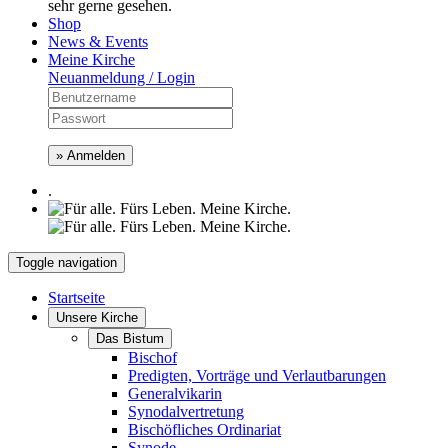
sehr gerne gesehen.
Shop
News & Events
Meine Kirche
Neuanmeldung / Login
» Anmelden
.
Toggle navigation
Startseite
Unsere Kirche
Das Bistum
Bischof
Predigten, Vorträge und Verlautbarungen
Generalvikarin
Synodalvertretung
Bischöfliches Ordinariat
Synode