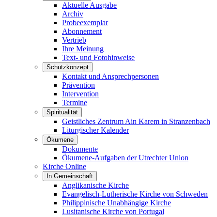
Aktuelle Ausgabe
Archiv
Probeexemplar
Abonnement
Vertrieb
Ihre Meinung
Text- und Fotohinweise
Schutzkonzept
Kontakt und Ansprechpersonen
Prävention
Intervention
Termine
Spiritualität
Geistliches Zentrum Ain Karem in Stranzenbach
Liturgischer Kalender
Ökumene
Dokumente
Ökumene-Aufgaben der Utrechter Union
Kirche Online
In Gemeinschaft
Anglikanische Kirche
Evangelisch-Lutherische Kirche von Schweden
Philippinische Unabhängige Kirche
Lusitanische Kirche von Portugal