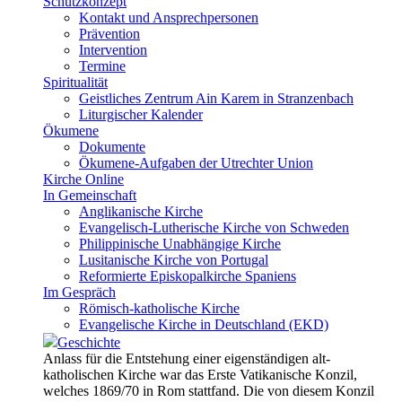
Schutzkonzept
Kontakt und Ansprechpersonen
Prävention
Intervention
Termine
Spiritualität
Geistliches Zentrum Ain Karem in Stranzenbach
Liturgischer Kalender
Ökumene
Dokumente
Ökumene-Aufgaben der Utrechter Union
Kirche Online
In Gemeinschaft
Anglikanische Kirche
Evangelisch-Lutherische Kirche von Schweden
Philippinische Unabhängige Kirche
Lusitanische Kirche von Portugal
Reformierte Episkopalkirche Spaniens
Im Gespräch
Römisch-katholische Kirche
Evangelische Kirche in Deutschland (EKD)
Geschichte
Anlass für die Entstehung einer eigenständigen alt-
katholischen Kirche war das Erste Vatikanische Konzil,
welches 1869/70 in Rom stattfand. Die von diesem Konzil