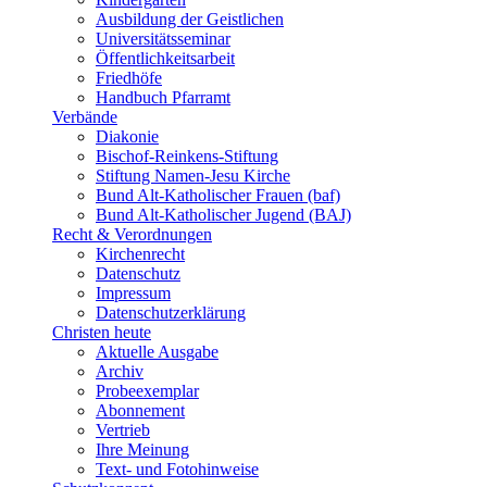
Ausbildung der Geistlichen
Universitätsseminar
Öffentlichkeitsarbeit
Friedhöfe
Handbuch Pfarramt
Verbände
Diakonie
Bischof-Reinkens-Stiftung
Stiftung Namen-Jesu Kirche
Bund Alt-Katholischer Frauen (baf)
Bund Alt-Katholischer Jugend (BAJ)
Recht & Verordnungen
Kirchenrecht
Datenschutz
Impressum
Datenschutzerklärung
Christen heute
Aktuelle Ausgabe
Archiv
Probeexemplar
Abonnement
Vertrieb
Ihre Meinung
Text- und Fotohinweise