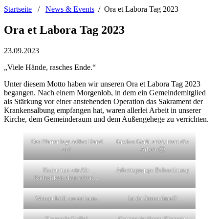
Startseite
/
News & Events
/
Ora et Labora Tag 2023
Ora et Labora Tag 2023
23.09.2023
„Viele Hände, rasches Ende.“
Unter diesem Motto haben wir unseren Ora et Labora Tag 2023
begangen. Nach einem Morgenlob, in dem ein Gemeindemitglied
als Stärkung vor einer anstehenden Operation das Sakrament der
Krankensalbung empfangen hat, waren allerlei Arbeit in unserer
Kirche, dem Gemeinderaum und dem Außengehege zu verrichten.
Der Pfarrer legt selbst Hand
Großes Gerät erleichtert die
an!
Arbeit 🙂
Knien tun wir Alt-
Arbeitsgruppe Beleuchtung
Katholiken eher selten…
Werner hilft wo er kann.
Ist da Strom drauf?
Tragende Rolle!
Carmen in ihrem Element.