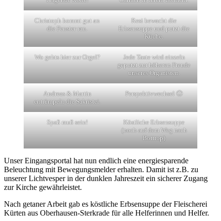
Christoph kommt gut an
Resi bewacht die
die Fenster ran.
Erbsensuppe und putzt die
Küche.
Wo gehts hier zur Orgel?
Jede Taste wird einzeln
geputzt zur höheren Freude
unseres Organisten.
Andreas & Martin
Perspektivwechsel 🙂
entrümpeln die Sakristei.
Spaß muß sein!
Köstliche Erbsensuppe
(noch auf dem Weg nach
Bottrop)
Unser Eingangsportal hat nun endlich eine energiesparende
Beleuchtung mit Bewegungsmelder erhalten. Damit ist z.B. zu
unserer Lichtvesper in der dunklen Jahreszeit ein sicherer Zugang
zur Kirche gewährleistet.
Nach getaner Arbeit gab es köstliche Erbsensuppe der Fleischerei
Kürten aus Oberhausen-Sterkrade für alle Helferinnen und Helfer.