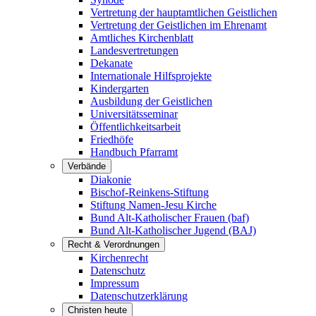
Vertretung der hauptamtlichen Geistlichen
Vertretung der Geistlichen im Ehrenamt
Amtliches Kirchenblatt
Landesvertretungen
Dekanate
Internationale Hilfsprojekte
Kindergarten
Ausbildung der Geistlichen
Universitätsseminar
Öffentlichkeitsarbeit
Friedhöfe
Handbuch Pfarramt
Verbände
Diakonie
Bischof-Reinkens-Stiftung
Stiftung Namen-Jesu Kirche
Bund Alt-Katholischer Frauen (baf)
Bund Alt-Katholischer Jugend (BAJ)
Recht & Verordnungen
Kirchenrecht
Datenschutz
Impressum
Datenschutzerklärung
Christen heute