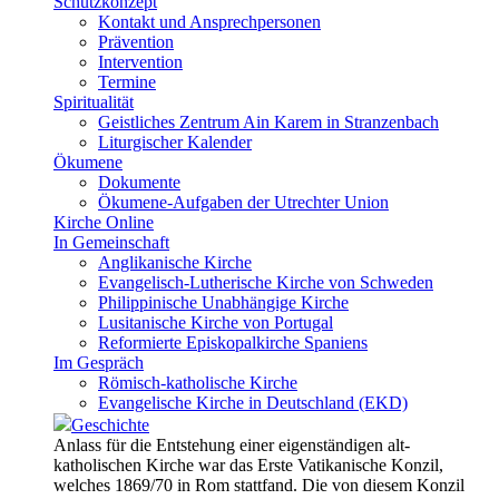
Schutzkonzept
Kontakt und Ansprechpersonen
Prävention
Intervention
Termine
Spiritualität
Geistliches Zentrum Ain Karem in Stranzenbach
Liturgischer Kalender
Ökumene
Dokumente
Ökumene-Aufgaben der Utrechter Union
Kirche Online
In Gemeinschaft
Anglikanische Kirche
Evangelisch-Lutherische Kirche von Schweden
Philippinische Unabhängige Kirche
Lusitanische Kirche von Portugal
Reformierte Episkopalkirche Spaniens
Im Gespräch
Römisch-katholische Kirche
Evangelische Kirche in Deutschland (EKD)
Geschichte
Anlass für die Entstehung einer eigenständigen alt-
katholischen Kirche war das Erste Vatikanische Konzil,
welches 1869/70 in Rom stattfand. Die von diesem Konzil