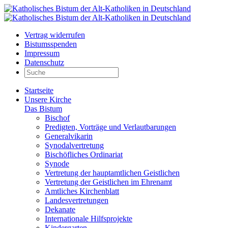
Vertrag widerrufen
Bistumsspenden
Impressum
Datenschutz
Startseite
Unsere Kirche
Das Bistum
Bischof
Predigten, Vorträge und Verlautbarungen
Generalvikarin
Synodalvertretung
Bischöfliches Ordinariat
Synode
Vertretung der hauptamtlichen Geistlichen
Vertretung der Geistlichen im Ehrenamt
Amtliches Kirchenblatt
Landesvertretungen
Dekanate
Internationale Hilfsprojekte
Kindergarten