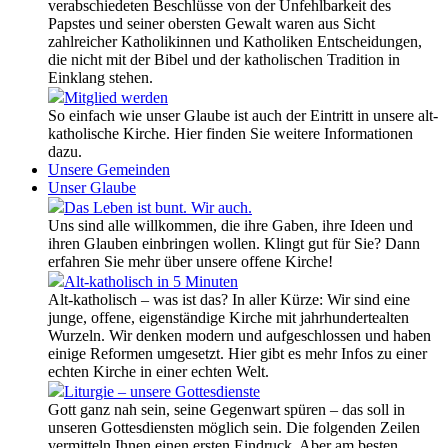
verabschiedeten Beschlüsse von der Unfehlbarkeit des
Papstes und seiner obersten Gewalt waren aus Sicht
zahlreicher Katholikinnen und Katholiken Entscheidungen,
die nicht mit der Bibel und der katholischen Tradition in
Einklang stehen.
Mitglied werden
So einfach wie unser Glaube ist auch der Eintritt in unsere alt-
katholische Kirche. Hier finden Sie weitere Informationen
dazu.
Unsere Gemeinden
Unser Glaube
Das Leben ist bunt. Wir auch.
Uns sind alle willkommen, die ihre Gaben, ihre Ideen und
ihren Glauben einbringen wollen. Klingt gut für Sie? Dann
erfahren Sie mehr über unsere offene Kirche!
Alt-katholisch in 5 Minuten
Alt-katholisch – was ist das? In aller Kürze: Wir sind eine
junge, offene, eigenständige Kirche mit jahrhundertealten
Wurzeln. Wir denken modern und aufgeschlossen und haben
einige Reformen umgesetzt. Hier gibt es mehr Infos zu einer
echten Kirche in einer echten Welt.
Liturgie – unsere Gottesdienste
Gott ganz nah sein, seine Gegenwart spüren – das soll in
unseren Gottesdiensten möglich sein. Die folgenden Zeilen
vermitteln Ihnen einen ersten Eindruck. Aber am besten