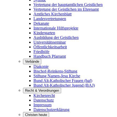
Vertretung der hauptamtlichen Geistlichen
Vertretung der Geistlichen im Ehrenamt
Amtliches Kirchenblatt
Landesvertretungen
Dekanate
Internationale Hilfsprojekte
Kindergarten
Ausbildung der Geistlichen
Universitätsseminar
Öffentlichkeitsarbeit
Friedhöfe
Handbuch Pfarramt
Verbände
Diakonie
Bischof-Reinkens-Stiftung
Stiftung Namen-Jesu Kirche
Bund Alt-Katholischer Frauen (baf)
Bund Alt-Katholischer Jugend (BAJ)
Recht & Verordnungen
Kirchenrecht
Datenschutz
Impressum
Datenschutzerklärung
Christen heute