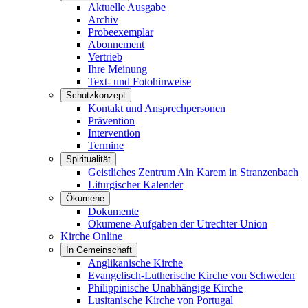
Aktuelle Ausgabe
Archiv
Probeexemplar
Abonnement
Vertrieb
Ihre Meinung
Text- und Fotohinweise
Schutzkonzept
Kontakt und Ansprechpersonen
Prävention
Intervention
Termine
Spiritualität
Geistliches Zentrum Ain Karem in Stranzenbach
Liturgischer Kalender
Ökumene
Dokumente
Ökumene-Aufgaben der Utrechter Union
Kirche Online
In Gemeinschaft
Anglikanische Kirche
Evangelisch-Lutherische Kirche von Schweden
Philippinische Unabhängige Kirche
Lusitanische Kirche von Portugal