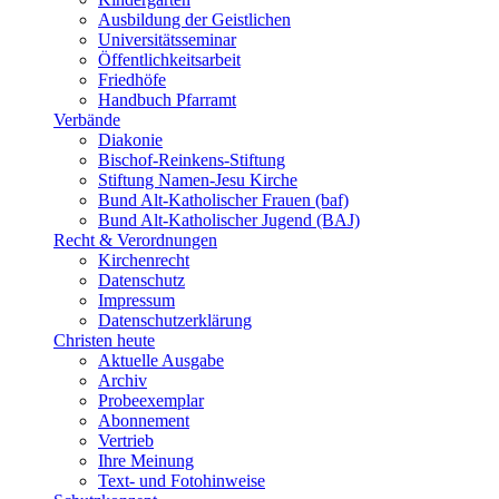
Ausbildung der Geistlichen
Universitätsseminar
Öffentlichkeitsarbeit
Friedhöfe
Handbuch Pfarramt
Verbände
Diakonie
Bischof-Reinkens-Stiftung
Stiftung Namen-Jesu Kirche
Bund Alt-Katholischer Frauen (baf)
Bund Alt-Katholischer Jugend (BAJ)
Recht & Verordnungen
Kirchenrecht
Datenschutz
Impressum
Datenschutzerklärung
Christen heute
Aktuelle Ausgabe
Archiv
Probeexemplar
Abonnement
Vertrieb
Ihre Meinung
Text- und Fotohinweise