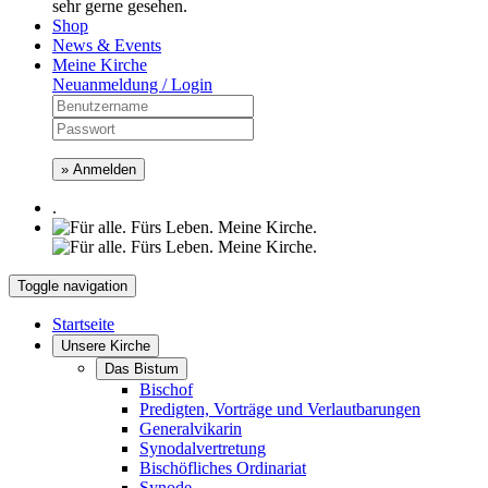
sehr gerne gesehen.
Shop
News & Events
Meine Kirche
Neuanmeldung / Login
» Anmelden
.
Toggle navigation
Startseite
Unsere Kirche
Das Bistum
Bischof
Predigten, Vorträge und Verlautbarungen
Generalvikarin
Synodalvertretung
Bischöfliches Ordinariat
Synode