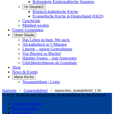
Reformierte Episkopalkirche Spaniens
Im Gespräch
Römisch-katholische Kirche
Evangelische Kirche in Deutschland (EKD)
Geschichte
Mitglied werden
Unsere Gemeinden
Unser Glaube
Das Leben ist bunt. Wir auch.
Alt-katholisch in 5 Minuten
Liturgie – unsere Gottesdienste
Von Bischof zu Bischof
Häufige Fragen – gute Antworten
Gleichberechtigung als Grundsatz
Shop
News & Events
Meine Kirche
Neuanmeldung / Login
Startseite
/
Gemeindebrief
/
muenchen_kontaktbrief_134
© 2026, Katholisches Bistum der Alt-Katholiken in Deutschland
Vertrag widerrufen
Bistumsspenden
Impressum