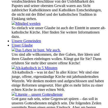
verabschiedeten Beschlüsse von der Unfehlbarkeit des
Papstes und seiner obersten Gewalt waren aus Sicht
zahlreicher Katholikinnen und Katholiken Entscheidungen,
die nicht mit der Bibel und der katholischen Tradition in
Einklang stehen.
Mitglied werden
So einfach wie unser Glaube ist auch der Eintritt in unsere alt-
katholische Kirche. Hier finden Sie weitere Informationen
dazu.
Unsere Gemeinden
Unser Glaube
Das Leben ist bunt. Wir auch.
Uns sind alle willkommen, die ihre Gaben, ihre Ideen und
ihren Glauben einbringen wollen. Klingt gut für Sie? Dann
erfahren Sie mehr über unsere offene Kirche!
Alt-katholisch in 5 Minuten
Alt-katholisch – was ist das? In aller Kürze: Wir sind eine
junge, offene, eigenständige Kirche mit jahrhundertealten
Wurzeln. Wir denken modern und aufgeschlossen und haben
einige Reformen umgesetzt. Hier gibt es mehr Infos zu einer
echten Kirche in einer echten Welt.
Liturgie – unsere Gottesdienste
Gott ganz nah sein, seine Gegenwart spüren – das soll in
unseren Gottesdiensten möglich sein. Die folgenden Zeilen
vermitteln Ihnen einen ersten Eindruck. Aber am besten