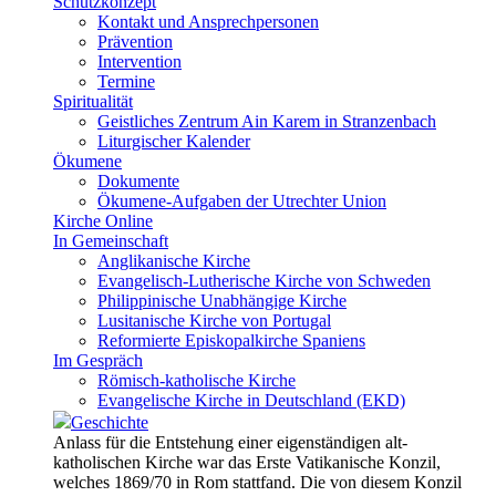
Schutzkonzept
Kontakt und Ansprechpersonen
Prävention
Intervention
Termine
Spiritualität
Geistliches Zentrum Ain Karem in Stranzenbach
Liturgischer Kalender
Ökumene
Dokumente
Ökumene-Aufgaben der Utrechter Union
Kirche Online
In Gemeinschaft
Anglikanische Kirche
Evangelisch-Lutherische Kirche von Schweden
Philippinische Unabhängige Kirche
Lusitanische Kirche von Portugal
Reformierte Episkopalkirche Spaniens
Im Gespräch
Römisch-katholische Kirche
Evangelische Kirche in Deutschland (EKD)
Geschichte
Anlass für die Entstehung einer eigenständigen alt-
katholischen Kirche war das Erste Vatikanische Konzil,
welches 1869/70 in Rom stattfand. Die von diesem Konzil