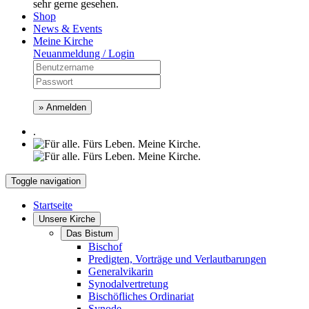
sehr gerne gesehen.
Shop
News & Events
Meine Kirche
Neuanmeldung / Login
» Anmelden
.
Toggle navigation
Startseite
Unsere Kirche
Das Bistum
Bischof
Predigten, Vorträge und Verlautbarungen
Generalvikarin
Synodalvertretung
Bischöfliches Ordinariat
Synode