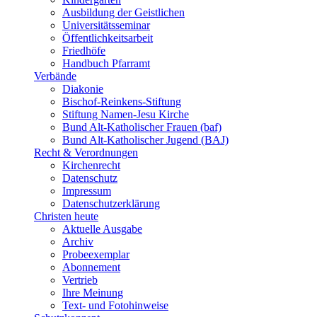
Ausbildung der Geistlichen
Universitätsseminar
Öffentlichkeitsarbeit
Friedhöfe
Handbuch Pfarramt
Verbände
Diakonie
Bischof-Reinkens-Stiftung
Stiftung Namen-Jesu Kirche
Bund Alt-Katholischer Frauen (baf)
Bund Alt-Katholischer Jugend (BAJ)
Recht & Verordnungen
Kirchenrecht
Datenschutz
Impressum
Datenschutzerklärung
Christen heute
Aktuelle Ausgabe
Archiv
Probeexemplar
Abonnement
Vertrieb
Ihre Meinung
Text- und Fotohinweise