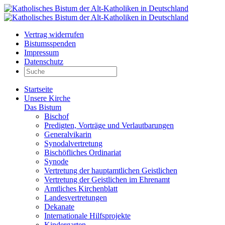
Vertrag widerrufen
Bistumsspenden
Impressum
Datenschutz
Startseite
Unsere Kirche
Das Bistum
Bischof
Predigten, Vorträge und Verlautbarungen
Generalvikarin
Synodalvertretung
Bischöfliches Ordinariat
Synode
Vertretung der hauptamtlichen Geistlichen
Vertretung der Geistlichen im Ehrenamt
Amtliches Kirchenblatt
Landesvertretungen
Dekanate
Internationale Hilfsprojekte
Kindergarten