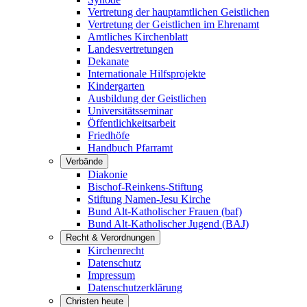
Vertretung der hauptamtlichen Geistlichen
Vertretung der Geistlichen im Ehrenamt
Amtliches Kirchenblatt
Landesvertretungen
Dekanate
Internationale Hilfsprojekte
Kindergarten
Ausbildung der Geistlichen
Universitätsseminar
Öffentlichkeitsarbeit
Friedhöfe
Handbuch Pfarramt
Verbände
Diakonie
Bischof-Reinkens-Stiftung
Stiftung Namen-Jesu Kirche
Bund Alt-Katholischer Frauen (baf)
Bund Alt-Katholischer Jugend (BAJ)
Recht & Verordnungen
Kirchenrecht
Datenschutz
Impressum
Datenschutzerklärung
Christen heute