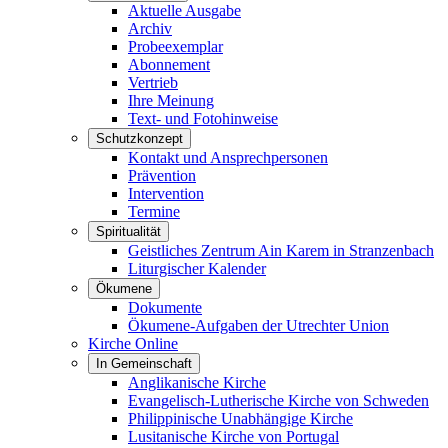
Aktuelle Ausgabe
Archiv
Probeexemplar
Abonnement
Vertrieb
Ihre Meinung
Text- und Fotohinweise
Schutzkonzept
Kontakt und Ansprechpersonen
Prävention
Intervention
Termine
Spiritualität
Geistliches Zentrum Ain Karem in Stranzenbach
Liturgischer Kalender
Ökumene
Dokumente
Ökumene-Aufgaben der Utrechter Union
Kirche Online
In Gemeinschaft
Anglikanische Kirche
Evangelisch-Lutherische Kirche von Schweden
Philippinische Unabhängige Kirche
Lusitanische Kirche von Portugal