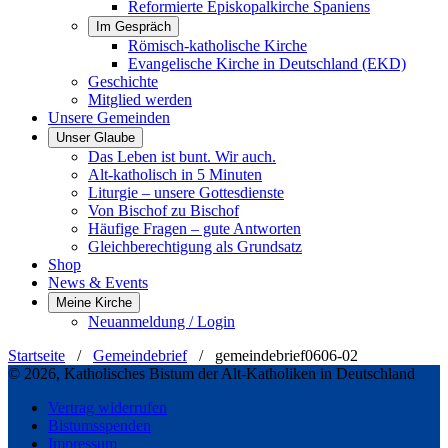
Reformierte Episkopalkirche Spaniens
Im Gespräch
Römisch-katholische Kirche
Evangelische Kirche in Deutschland (EKD)
Geschichte
Mitglied werden
Unsere Gemeinden
Unser Glaube
Das Leben ist bunt. Wir auch.
Alt-katholisch in 5 Minuten
Liturgie – unsere Gottesdienste
Von Bischof zu Bischof
Häufige Fragen – gute Antworten
Gleichberechtigung als Grundsatz
Shop
News & Events
Meine Kirche
Neuanmeldung / Login
Startseite
/
Gemeindebrief
/
gemeindebrief0606-02
© 2026, Katholisches Bistum der Alt-Katholiken in Deutschland
Vertrag widerrufen
Bistumsspenden
Impressum