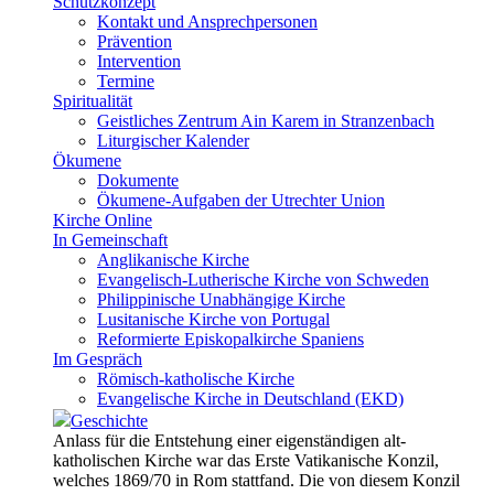
Schutzkonzept
Kontakt und Ansprechpersonen
Prävention
Intervention
Termine
Spiritualität
Geistliches Zentrum Ain Karem in Stranzenbach
Liturgischer Kalender
Ökumene
Dokumente
Ökumene-Aufgaben der Utrechter Union
Kirche Online
In Gemeinschaft
Anglikanische Kirche
Evangelisch-Lutherische Kirche von Schweden
Philippinische Unabhängige Kirche
Lusitanische Kirche von Portugal
Reformierte Episkopalkirche Spaniens
Im Gespräch
Römisch-katholische Kirche
Evangelische Kirche in Deutschland (EKD)
Geschichte
Anlass für die Entstehung einer eigenständigen alt-
katholischen Kirche war das Erste Vatikanische Konzil,
welches 1869/70 in Rom stattfand. Die von diesem Konzil