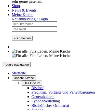
sehr gerne gesehen.
Shop
News & Events
Meine Kirche
Neuanmeldung / Login
» Anmelden
.
Toggle navigation
Startseite
Unsere Kirche
Das Bistum
Bischof
Predigten, Vorträge und Verlautbarungen
Generalvikarin
Synodalvertretung
Bischöfliches Ordinariat
Synode