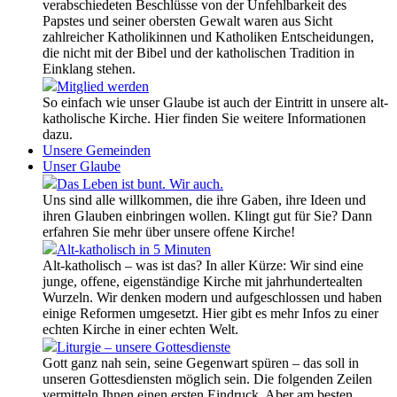
verabschiedeten Beschlüsse von der Unfehlbarkeit des
Papstes und seiner obersten Gewalt waren aus Sicht
zahlreicher Katholikinnen und Katholiken Entscheidungen,
die nicht mit der Bibel und der katholischen Tradition in
Einklang stehen.
Mitglied werden
So einfach wie unser Glaube ist auch der Eintritt in unsere alt-
katholische Kirche. Hier finden Sie weitere Informationen
dazu.
Unsere Gemeinden
Unser Glaube
Das Leben ist bunt. Wir auch.
Uns sind alle willkommen, die ihre Gaben, ihre Ideen und
ihren Glauben einbringen wollen. Klingt gut für Sie? Dann
erfahren Sie mehr über unsere offene Kirche!
Alt-katholisch in 5 Minuten
Alt-katholisch – was ist das? In aller Kürze: Wir sind eine
junge, offene, eigenständige Kirche mit jahrhundertealten
Wurzeln. Wir denken modern und aufgeschlossen und haben
einige Reformen umgesetzt. Hier gibt es mehr Infos zu einer
echten Kirche in einer echten Welt.
Liturgie – unsere Gottesdienste
Gott ganz nah sein, seine Gegenwart spüren – das soll in
unseren Gottesdiensten möglich sein. Die folgenden Zeilen
vermitteln Ihnen einen ersten Eindruck. Aber am besten