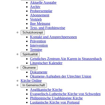
Aktuelle Ausgabe
Archiv
Probeexemplar
Abonnement
Vertrieb
Ihre Meinung
Text- und Fotohinweise
Schutzkonzept
Kontakt und Ansprechpersonen
Prävention
Intervention
Termine
Spiritualität
Geistliches Zentrum Ain Karem in Stranzenbach
Liturgischer Kalender
Ökumene
Dokumente
Ökumene-Aufgaben der Utrechter Union
Kirche Online
In Gemeinschaft
Anglikanische Kirche
Evangelisch-Lutherische Kirche von Schweden
Philippinische Unabhängige Kirche
Lusitanische Kirche von Portugal