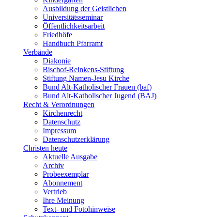
Ausbildung der Geistlichen
Universitätsseminar
Öffentlichkeitsarbeit
Friedhöfe
Handbuch Pfarramt
Verbände
Diakonie
Bischof-Reinkens-Stiftung
Stiftung Namen-Jesu Kirche
Bund Alt-Katholischer Frauen (baf)
Bund Alt-Katholischer Jugend (BAJ)
Recht & Verordnungen
Kirchenrecht
Datenschutz
Impressum
Datenschutzerklärung
Christen heute
Aktuelle Ausgabe
Archiv
Probeexemplar
Abonnement
Vertrieb
Ihre Meinung
Text- und Fotohinweise