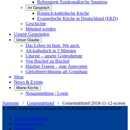
Reformierte Episkopalkirche Spaniens
Im Gespräch
Römisch-katholische Kirche
Evangelische Kirche in Deutschland (EKD)
Geschichte
Mitglied werden
Unsere Gemeinden
Unser Glaube
Das Leben ist bunt. Wir auch.
Alt-katholisch in 5 Minuten
Liturgie – unsere Gottesdienste
Von Bischof zu Bischof
Häufige Fragen – gute Antworten
Gleichberechtigung als Grundsatz
Shop
News & Events
Meine Kirche
Neuanmeldung / Login
Startseite
/
Gemeindebrief
/
Gemeindebrief-2018-11-12-screen
© 2026, Katholisches Bistum der Alt-Katholiken in Deutschland
Vertrag widerrufen
Bistumsspenden
Impressum