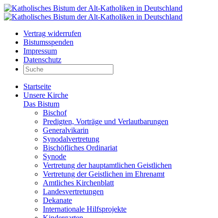
Vertrag widerrufen
Bistumsspenden
Impressum
Datenschutz
Startseite
Unsere Kirche
Das Bistum
Bischof
Predigten, Vorträge und Verlautbarungen
Generalvikarin
Synodalvertretung
Bischöfliches Ordinariat
Synode
Vertretung der hauptamtlichen Geistlichen
Vertretung der Geistlichen im Ehrenamt
Amtliches Kirchenblatt
Landesvertretungen
Dekanate
Internationale Hilfsprojekte
Kindergarten