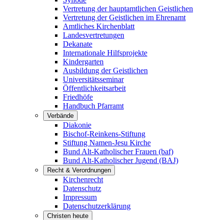
Vertretung der hauptamtlichen Geistlichen
Vertretung der Geistlichen im Ehrenamt
Amtliches Kirchenblatt
Landesvertretungen
Dekanate
Internationale Hilfsprojekte
Kindergarten
Ausbildung der Geistlichen
Universitätsseminar
Öffentlichkeitsarbeit
Friedhöfe
Handbuch Pfarramt
Verbände
Diakonie
Bischof-Reinkens-Stiftung
Stiftung Namen-Jesu Kirche
Bund Alt-Katholischer Frauen (baf)
Bund Alt-Katholischer Jugend (BAJ)
Recht & Verordnungen
Kirchenrecht
Datenschutz
Impressum
Datenschutzerklärung
Christen heute