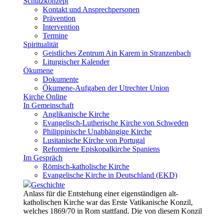
Schutzkonzept
Kontakt und Ansprechpersonen
Prävention
Intervention
Termine
Spiritualität
Geistliches Zentrum Ain Karem in Stranzenbach
Liturgischer Kalender
Ökumene
Dokumente
Ökumene-Aufgaben der Utrechter Union
Kirche Online
In Gemeinschaft
Anglikanische Kirche
Evangelisch-Lutherische Kirche von Schweden
Philippinische Unabhängige Kirche
Lusitanische Kirche von Portugal
Reformierte Episkopalkirche Spaniens
Im Gespräch
Römisch-katholische Kirche
Evangelische Kirche in Deutschland (EKD)
Geschichte
Anlass für die Entstehung einer eigenständigen alt-
katholischen Kirche war das Erste Vatikanische Konzil,
welches 1869/70 in Rom stattfand. Die von diesem Konzil