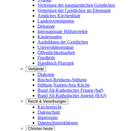
Vertretung der hauptamtlichen Geistlichen
Vertretung der Geistlichen im Ehrenamt
Amtliches Kirchenblatt
Landesvertretungen
Dekanate
Internationale Hilfsprojekte
Kindergarten
Ausbildung der Geistlichen
Universitätsseminar
Öffentlichkeitsarbeit
Friedhöfe
Handbuch Pfarramt
Verbände
Diakonie
Bischof-Reinkens-Stiftung
Stiftung Namen-Jesu Kirche
Bund Alt-Katholischer Frauen (baf)
Bund Alt-Katholischer Jugend (BAJ)
Recht & Verordnungen
Kirchenrecht
Datenschutz
Impressum
Datenschutzerklärung
Christen heute