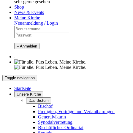
sehr gerne gesehen.
Shop
News & Events
Meine Kirche
Neuanmeldung / Login
» Anmelden
.
Toggle navigation
Startseite
Unsere Kirche
Das Bistum
Bischof
Predigten, Vorträge und Verlautbarungen
Generalvikarin
Synodalvertretung
Bischöfliches Ordinariat
Synode