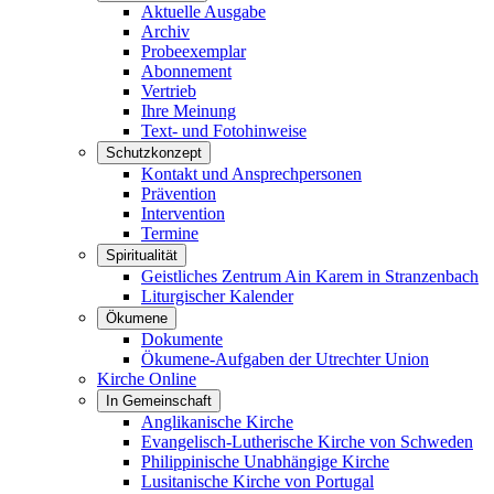
Aktuelle Ausgabe
Archiv
Probeexemplar
Abonnement
Vertrieb
Ihre Meinung
Text- und Fotohinweise
Schutzkonzept
Kontakt und Ansprechpersonen
Prävention
Intervention
Termine
Spiritualität
Geistliches Zentrum Ain Karem in Stranzenbach
Liturgischer Kalender
Ökumene
Dokumente
Ökumene-Aufgaben der Utrechter Union
Kirche Online
In Gemeinschaft
Anglikanische Kirche
Evangelisch-Lutherische Kirche von Schweden
Philippinische Unabhängige Kirche
Lusitanische Kirche von Portugal