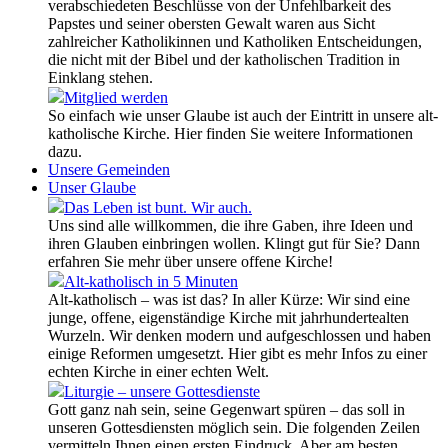
verabschiedeten Beschlüsse von der Unfehlbarkeit des
Papstes und seiner obersten Gewalt waren aus Sicht
zahlreicher Katholikinnen und Katholiken Entscheidungen,
die nicht mit der Bibel und der katholischen Tradition in
Einklang stehen.
Mitglied werden
So einfach wie unser Glaube ist auch der Eintritt in unsere alt-
katholische Kirche. Hier finden Sie weitere Informationen
dazu.
Unsere Gemeinden
Unser Glaube
Das Leben ist bunt. Wir auch.
Uns sind alle willkommen, die ihre Gaben, ihre Ideen und
ihren Glauben einbringen wollen. Klingt gut für Sie? Dann
erfahren Sie mehr über unsere offene Kirche!
Alt-katholisch in 5 Minuten
Alt-katholisch – was ist das? In aller Kürze: Wir sind eine
junge, offene, eigenständige Kirche mit jahrhundertealten
Wurzeln. Wir denken modern und aufgeschlossen und haben
einige Reformen umgesetzt. Hier gibt es mehr Infos zu einer
echten Kirche in einer echten Welt.
Liturgie – unsere Gottesdienste
Gott ganz nah sein, seine Gegenwart spüren – das soll in
unseren Gottesdiensten möglich sein. Die folgenden Zeilen
vermitteln Ihnen einen ersten Eindruck. Aber am besten