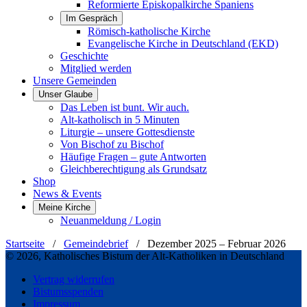
Reformierte Episkopalkirche Spaniens
Im Gespräch
Römisch-katholische Kirche
Evangelische Kirche in Deutschland (EKD)
Geschichte
Mitglied werden
Unsere Gemeinden
Unser Glaube
Das Leben ist bunt. Wir auch.
Alt-katholisch in 5 Minuten
Liturgie – unsere Gottesdienste
Von Bischof zu Bischof
Häufige Fragen – gute Antworten
Gleichberechtigung als Grundsatz
Shop
News & Events
Meine Kirche
Neuanmeldung / Login
Startseite
/
Gemeindebrief
/
Dezember 2025 – Februar 2026
© 2026, Katholisches Bistum der Alt-Katholiken in Deutschland
Vertrag widerrufen
Bistumsspenden
Impressum