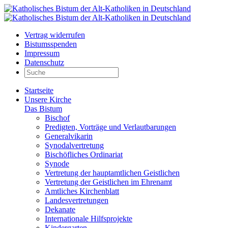
Vertrag widerrufen
Bistumsspenden
Impressum
Datenschutz
Startseite
Unsere Kirche
Das Bistum
Bischof
Predigten, Vorträge und Verlautbarungen
Generalvikarin
Synodalvertretung
Bischöfliches Ordinariat
Synode
Vertretung der hauptamtlichen Geistlichen
Vertretung der Geistlichen im Ehrenamt
Amtliches Kirchenblatt
Landesvertretungen
Dekanate
Internationale Hilfsprojekte
Kindergarten