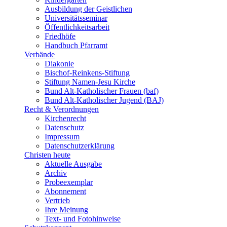
Ausbildung der Geistlichen
Universitätsseminar
Öffentlichkeitsarbeit
Friedhöfe
Handbuch Pfarramt
Verbände
Diakonie
Bischof-Reinkens-Stiftung
Stiftung Namen-Jesu Kirche
Bund Alt-Katholischer Frauen (baf)
Bund Alt-Katholischer Jugend (BAJ)
Recht & Verordnungen
Kirchenrecht
Datenschutz
Impressum
Datenschutzerklärung
Christen heute
Aktuelle Ausgabe
Archiv
Probeexemplar
Abonnement
Vertrieb
Ihre Meinung
Text- und Fotohinweise