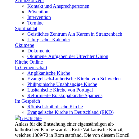
Schutzkonzept
Kontakt und Ansprechpersonen
Prävention
Intervention
Termine
Spiritualität
Geistliches Zentrum Ain Karem in Stranzenbach
Liturgischer Kalender
Ökumene
Dokumente
Ökumene-Aufgaben der Utrechter Union
Kirche Online
In Gemeinschaft
Anglikanische Kirche
Evangelisch-Lutherische Kirche von Schweden
Philippinische Unabhängige Kirche
Lusitanische Kirche von Portugal
Reformierte Episkopalkirche Spaniens
Im Gespräch
Römisch-katholische Kirche
Evangelische Kirche in Deutschland (EKD)
Geschichte
Anlass für die Entstehung einer eigenständigen alt-
katholischen Kirche war das Erste Vatikanische Konzil,
welches 1869/70 in Rom stattfand. Die von diesem Konzil