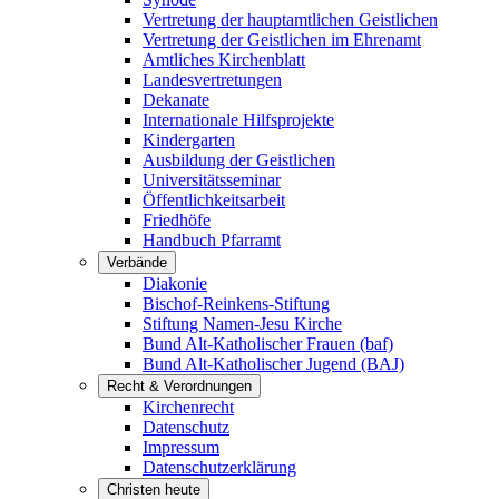
Vertretung der hauptamtlichen Geistlichen
Vertretung der Geistlichen im Ehrenamt
Amtliches Kirchenblatt
Landesvertretungen
Dekanate
Internationale Hilfsprojekte
Kindergarten
Ausbildung der Geistlichen
Universitätsseminar
Öffentlichkeitsarbeit
Friedhöfe
Handbuch Pfarramt
Verbände
Diakonie
Bischof-Reinkens-Stiftung
Stiftung Namen-Jesu Kirche
Bund Alt-Katholischer Frauen (baf)
Bund Alt-Katholischer Jugend (BAJ)
Recht & Verordnungen
Kirchenrecht
Datenschutz
Impressum
Datenschutzerklärung
Christen heute