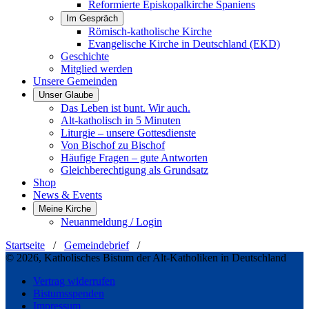
Reformierte Episkopalkirche Spaniens
Im Gespräch
Römisch-katholische Kirche
Evangelische Kirche in Deutschland (EKD)
Geschichte
Mitglied werden
Unsere Gemeinden
Unser Glaube
Das Leben ist bunt. Wir auch.
Alt-katholisch in 5 Minuten
Liturgie – unsere Gottesdienste
Von Bischof zu Bischof
Häufige Fragen – gute Antworten
Gleichberechtigung als Grundsatz
Shop
News & Events
Meine Kirche
Neuanmeldung / Login
Startseite
/
Gemeindebrief
/
© 2026, Katholisches Bistum der Alt-Katholiken in Deutschland
Vertrag widerrufen
Bistumsspenden
Impressum