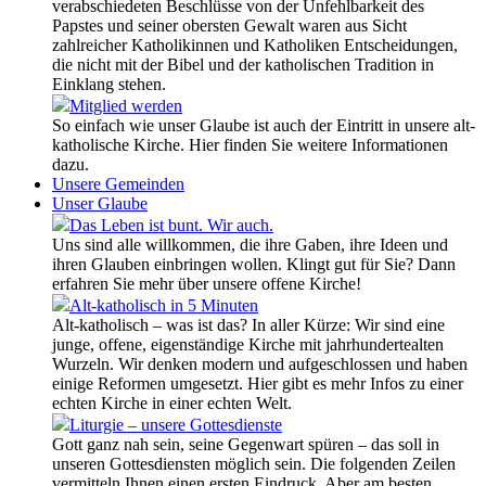
verabschiedeten Beschlüsse von der Unfehlbarkeit des
Papstes und seiner obersten Gewalt waren aus Sicht
zahlreicher Katholikinnen und Katholiken Entscheidungen,
die nicht mit der Bibel und der katholischen Tradition in
Einklang stehen.
Mitglied werden
So einfach wie unser Glaube ist auch der Eintritt in unsere alt-
katholische Kirche. Hier finden Sie weitere Informationen
dazu.
Unsere Gemeinden
Unser Glaube
Das Leben ist bunt. Wir auch.
Uns sind alle willkommen, die ihre Gaben, ihre Ideen und
ihren Glauben einbringen wollen. Klingt gut für Sie? Dann
erfahren Sie mehr über unsere offene Kirche!
Alt-katholisch in 5 Minuten
Alt-katholisch – was ist das? In aller Kürze: Wir sind eine
junge, offene, eigenständige Kirche mit jahrhundertealten
Wurzeln. Wir denken modern und aufgeschlossen und haben
einige Reformen umgesetzt. Hier gibt es mehr Infos zu einer
echten Kirche in einer echten Welt.
Liturgie – unsere Gottesdienste
Gott ganz nah sein, seine Gegenwart spüren – das soll in
unseren Gottesdiensten möglich sein. Die folgenden Zeilen
vermitteln Ihnen einen ersten Eindruck. Aber am besten