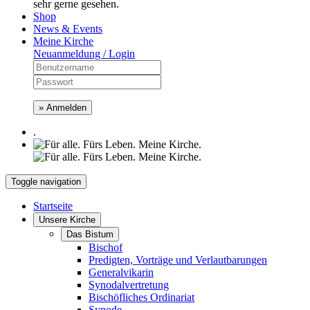
sehr gerne gesehen.
Shop
News & Events
Meine Kirche
Neuanmeldung / Login
» Anmelden
.
Toggle navigation
Startseite
Unsere Kirche
Das Bistum
Bischof
Predigten, Vorträge und Verlautbarungen
Generalvikarin
Synodalvertretung
Bischöfliches Ordinariat
Synode