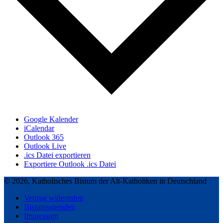
Google Kalender
iCalendar
Outlook 365
Outlook Live
.ics Datei exportieren
Exportiere Outlook .ics Datei
© 2026, Katholisches Bistum der Alt-Katholiken in Deutschland
Vertrag widerrufen
Bistumsspenden
Impressum