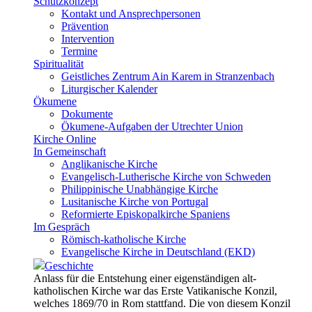
Schutzkonzept
Kontakt und Ansprechpersonen
Prävention
Intervention
Termine
Spiritualität
Geistliches Zentrum Ain Karem in Stranzenbach
Liturgischer Kalender
Ökumene
Dokumente
Ökumene-Aufgaben der Utrechter Union
Kirche Online
In Gemeinschaft
Anglikanische Kirche
Evangelisch-Lutherische Kirche von Schweden
Philippinische Unabhängige Kirche
Lusitanische Kirche von Portugal
Reformierte Episkopalkirche Spaniens
Im Gespräch
Römisch-katholische Kirche
Evangelische Kirche in Deutschland (EKD)
Geschichte
Anlass für die Entstehung einer eigenständigen alt-
katholischen Kirche war das Erste Vatikanische Konzil,
welches 1869/70 in Rom stattfand. Die von diesem Konzil