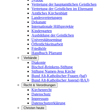
Vertretung der hauptamtlichen Geistlichen
Vertretung der Geistlichen im Ehrenamt
Amtliches Kirchenblatt
Landesvertretungen
Dekanate
Internationale Hilfsprojekte
Kindergarten
Ausbildung der Geistlichen
Universitätsseminar
Öffentlichkeitsarbeit
Friedhöfe
Handbuch Pfarramt
Verbände
Diakonie
Bischof-Reinkens-Stiftung
Stiftung Namen-Jesu Kirche
Bund Alt-Katholischer Frauen (baf)
Bund Alt-Katholischer Jugend (BAJ)
Recht & Verordnungen
Kirchenrecht
Datenschutz
Impressum
Datenschutzerklärung
Christen heute