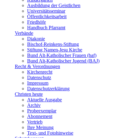
Ausbildung der Geistlichen
Universitätsseminar
Öffentlichkeitsarbeit
Friedhöfe
Handbuch Pfarramt
Verbände
Diakonie
Bischof-Reinkens-Stiftung
Stiftung Namen-Jesu Kirche
Bund Alt-Katholischer Frauen (baf)
Bund Alt-Katholischer Jugend (BAJ)
Recht & Verordnungen
Kirchenrecht
Datenschutz
Impressum
Datenschutzerklärung
Christen heute
Aktuelle Ausgabe
Archiv
Probeexemplar
Abonnement
Vertrieb
Ihre Meinung
Text- und Fotohinweise