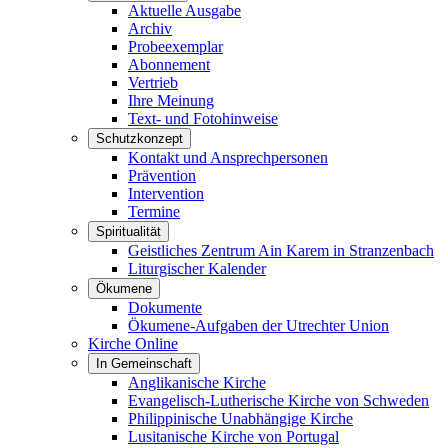
Aktuelle Ausgabe
Archiv
Probeexemplar
Abonnement
Vertrieb
Ihre Meinung
Text- und Fotohinweise
Schutzkonzept
Kontakt und Ansprechpersonen
Prävention
Intervention
Termine
Spiritualität
Geistliches Zentrum Ain Karem in Stranzenbach
Liturgischer Kalender
Ökumene
Dokumente
Ökumene-Aufgaben der Utrechter Union
Kirche Online
In Gemeinschaft
Anglikanische Kirche
Evangelisch-Lutherische Kirche von Schweden
Philippinische Unabhängige Kirche
Lusitanische Kirche von Portugal