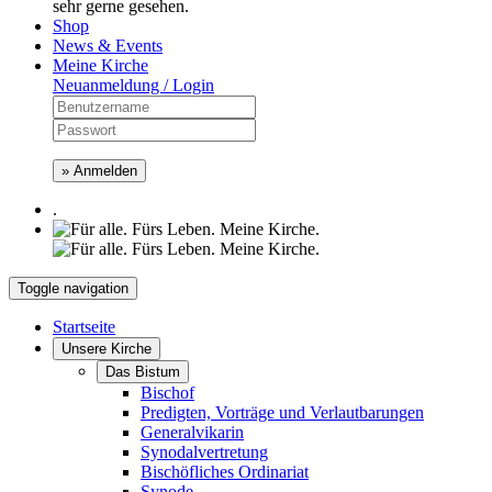
sehr gerne gesehen.
Shop
News & Events
Meine Kirche
Neuanmeldung / Login
» Anmelden
.
Toggle navigation
Startseite
Unsere Kirche
Das Bistum
Bischof
Predigten, Vorträge und Verlautbarungen
Generalvikarin
Synodalvertretung
Bischöfliches Ordinariat
Synode