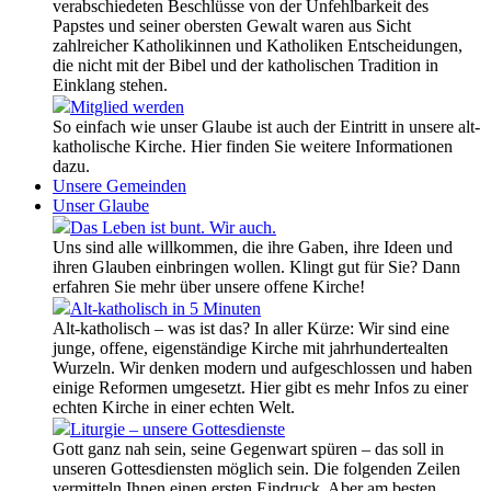
verabschiedeten Beschlüsse von der Unfehlbarkeit des
Papstes und seiner obersten Gewalt waren aus Sicht
zahlreicher Katholikinnen und Katholiken Entscheidungen,
die nicht mit der Bibel und der katholischen Tradition in
Einklang stehen.
Mitglied werden
So einfach wie unser Glaube ist auch der Eintritt in unsere alt-
katholische Kirche. Hier finden Sie weitere Informationen
dazu.
Unsere Gemeinden
Unser Glaube
Das Leben ist bunt. Wir auch.
Uns sind alle willkommen, die ihre Gaben, ihre Ideen und
ihren Glauben einbringen wollen. Klingt gut für Sie? Dann
erfahren Sie mehr über unsere offene Kirche!
Alt-katholisch in 5 Minuten
Alt-katholisch – was ist das? In aller Kürze: Wir sind eine
junge, offene, eigenständige Kirche mit jahrhundertealten
Wurzeln. Wir denken modern und aufgeschlossen und haben
einige Reformen umgesetzt. Hier gibt es mehr Infos zu einer
echten Kirche in einer echten Welt.
Liturgie – unsere Gottesdienste
Gott ganz nah sein, seine Gegenwart spüren – das soll in
unseren Gottesdiensten möglich sein. Die folgenden Zeilen
vermitteln Ihnen einen ersten Eindruck. Aber am besten