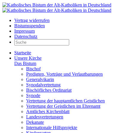
Vertrag widerrufen
Bistumsspenden
Impressum
Datenschutz
Startseite
Unsere Kirche
Das Bistum
Bischof
Predigten, Vorträge und Verlautbarungen
Generalvikarin
Synodalvertretung
Bischöfliches Ordinariat
Synode
Vertretung der hauptamtlichen Geistlichen
Vertretung der Geistlichen im Ehrenamt
Amtliches Kirchenblatt
Landesvertretungen
Dekanate
Internationale Hilfsprojekte
Kindergarten