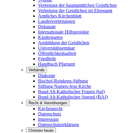
Vertretung der hauptamtlichen Geistlichen
Vertretung der Geistlichen im Ehrenamt
Amtliches Kirchenblatt
Landesvertretungen
Dekanate
Internationale Hilfsprojekte
Kindergarten
Ausbildung der Geistlichen
Universitätsseminar
Öffentlichkeitsarbeit
Friedhöfe
Handbuch Pfarramt
Verbände
Diakonie
Bischof-Reinkens-Stiftung
Stiftung Namen-Jesu Kirche
Bund Alt-Katholischer Frauen (baf)
Bund Alt-Katholischer Jugend (BAJ)
Recht & Verordnungen
Kirchenrecht
Datenschutz
Impressum
Datenschutzerklärung
Christen heute