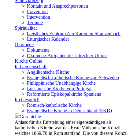
Schutzkonzept
Kontakt und Ansprechpersonen
Prävention
Intervention
Termine
Spiritualität
Geistliches Zentrum Ain Karem in Stranzenbach
Liturgischer Kalender
Ökumene
Dokumente
Ökumene-Aufgaben der Utrechter Union
Kirche Online
In Gemeinschaft
Anglikanische Kirche
Evangelisch-Lutherische Kirche von Schweden
Philippinische Unabhängige Kirche
Lusitanische Kirche von Portugal
Reformierte Episkopalkirche Spaniens
Im Gespräch
Römisch-katholische Kirche
Evangelische Kirche in Deutschland (EKD)
Geschichte
Anlass für die Entstehung einer eigenständigen alt-
katholischen Kirche war das Erste Vatikanische Konzil,
welches 1869/70 in Rom stattfand. Die von diesem Konzil