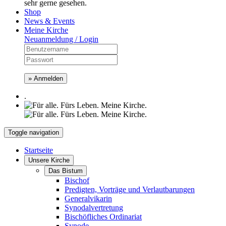
sehr gerne gesehen.
Shop
News & Events
Meine Kirche
Neuanmeldung / Login
» Anmelden
.
Toggle navigation
Startseite
Unsere Kirche
Das Bistum
Bischof
Predigten, Vorträge und Verlautbarungen
Generalvikarin
Synodalvertretung
Bischöfliches Ordinariat
Synode