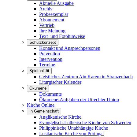
Aktuelle Ausgabe
Archiv
Probeexemplar
Abonnement
Vertrieb
Ihre Meinung
Text- und Fotohinweise
Schutzkonzept
Kontakt und Ansprechpersonen
Prävention
Intervention
Termine
Spiritualität
Geistliches Zentrum Ain Karem in Stranzenbach
Liturgischer Kalender
Ökumene
Dokumente
Ökumene-Aufgaben der Utrechter Union
Kirche Online
In Gemeinschaft
Anglikanische Kirche
Evangelisch-Lutherische Kirche von Schweden
Philippinische Unabhängige Kirche
Lusitanische Kirche von Portugal