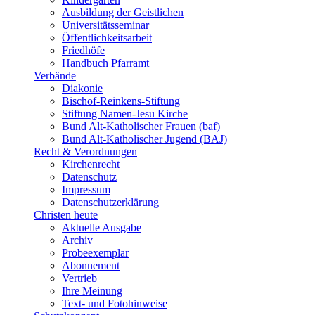
Ausbildung der Geistlichen
Universitätsseminar
Öffentlichkeitsarbeit
Friedhöfe
Handbuch Pfarramt
Verbände
Diakonie
Bischof-Reinkens-Stiftung
Stiftung Namen-Jesu Kirche
Bund Alt-Katholischer Frauen (baf)
Bund Alt-Katholischer Jugend (BAJ)
Recht & Verordnungen
Kirchenrecht
Datenschutz
Impressum
Datenschutzerklärung
Christen heute
Aktuelle Ausgabe
Archiv
Probeexemplar
Abonnement
Vertrieb
Ihre Meinung
Text- und Fotohinweise