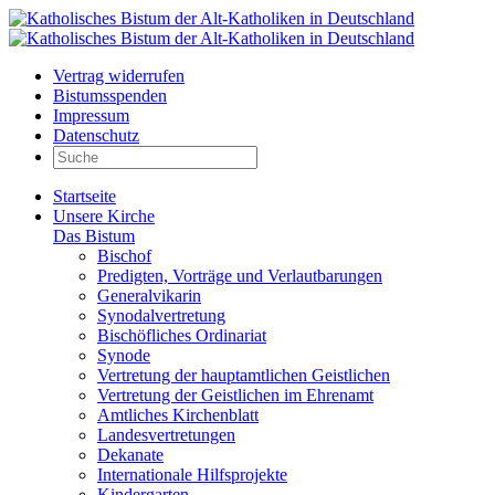
Vertrag widerrufen
Bistumsspenden
Impressum
Datenschutz
Startseite
Unsere Kirche
Das Bistum
Bischof
Predigten, Vorträge und Verlautbarungen
Generalvikarin
Synodalvertretung
Bischöfliches Ordinariat
Synode
Vertretung der hauptamtlichen Geistlichen
Vertretung der Geistlichen im Ehrenamt
Amtliches Kirchenblatt
Landesvertretungen
Dekanate
Internationale Hilfsprojekte
Kindergarten