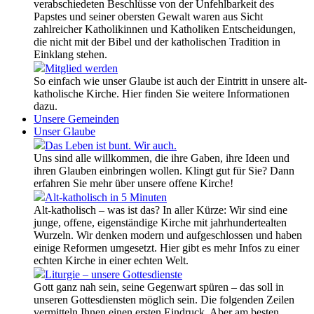
verabschiedeten Beschlüsse von der Unfehlbarkeit des
Papstes und seiner obersten Gewalt waren aus Sicht
zahlreicher Katholikinnen und Katholiken Entscheidungen,
die nicht mit der Bibel und der katholischen Tradition in
Einklang stehen.
Mitglied werden
So einfach wie unser Glaube ist auch der Eintritt in unsere alt-
katholische Kirche. Hier finden Sie weitere Informationen
dazu.
Unsere Gemeinden
Unser Glaube
Das Leben ist bunt. Wir auch.
Uns sind alle willkommen, die ihre Gaben, ihre Ideen und
ihren Glauben einbringen wollen. Klingt gut für Sie? Dann
erfahren Sie mehr über unsere offene Kirche!
Alt-katholisch in 5 Minuten
Alt-katholisch – was ist das? In aller Kürze: Wir sind eine
junge, offene, eigenständige Kirche mit jahrhundertealten
Wurzeln. Wir denken modern und aufgeschlossen und haben
einige Reformen umgesetzt. Hier gibt es mehr Infos zu einer
echten Kirche in einer echten Welt.
Liturgie – unsere Gottesdienste
Gott ganz nah sein, seine Gegenwart spüren – das soll in
unseren Gottesdiensten möglich sein. Die folgenden Zeilen
vermitteln Ihnen einen ersten Eindruck. Aber am besten