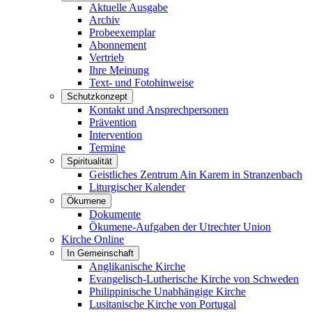
Aktuelle Ausgabe
Archiv
Probeexemplar
Abonnement
Vertrieb
Ihre Meinung
Text- und Fotohinweise
Schutzkonzept
Kontakt und Ansprechpersonen
Prävention
Intervention
Termine
Spiritualität
Geistliches Zentrum Ain Karem in Stranzenbach
Liturgischer Kalender
Ökumene
Dokumente
Ökumene-Aufgaben der Utrechter Union
Kirche Online
In Gemeinschaft
Anglikanische Kirche
Evangelisch-Lutherische Kirche von Schweden
Philippinische Unabhängige Kirche
Lusitanische Kirche von Portugal