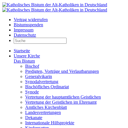
Vertrag widerrufen
Bistumsspenden
Impressum
Datenschutz
Startseite
Unsere Kirche
Das Bistum
Bischof
Predigten, Vorträge und Verlautbarungen
Generalvikarin
Synodalvertretung
Bischöfliches Ordinariat
Synode
Vertretung der hauptamtlichen Geistlichen
Vertretung der Geistlichen im Ehrenamt
Amtliches Kirchenblatt
Landesvertretungen
Dekanate
Internationale Hilfsprojekte
Kindergarten