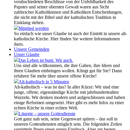
verabschiedeten Beschlüsse von der Unfehlbarkeit des
Papstes und seiner obersten Gewalt waren aus Sicht
zahlreicher Katholikinnen und Katholiken Entscheidungen,
die nicht mit der Bibel und der katholischen Tradition in
Einklang stehen.
Mitglied werden
So einfach wie unser Glaube ist auch der Eintritt in unsere alt-
katholische Kirche. Hier finden Sie weitere Informationen
dazu.
Unsere Gemeinden
Unser Glaube
Das Leben ist bunt. Wir auch.
Uns sind alle willkommen, die ihre Gaben, ihre Ideen und
ihren Glauben einbringen wollen. Klingt gut für Sie? Dann
erfahren Sie mehr über unsere offene Kirche!
Alt-katholisch in 5 Minuten
Alt-katholisch – was ist das? In aller Kürze: Wir sind eine
junge, offene, eigenständige Kirche mit jahrhundertealten
Wurzeln. Wir denken modern und aufgeschlossen und haben
einige Reformen umgesetzt. Hier gibt es mehr Infos zu einer
echten Kirche in einer echten Welt.
Liturgie – unsere Gottesdienste
Gott ganz nah sein, seine Gegenwart spüren – das soll in
unseren Gottesdiensten möglich sein. Die folgenden Zeilen
vermitteln Ihnen einen ersten Eindruck. Aber am besten