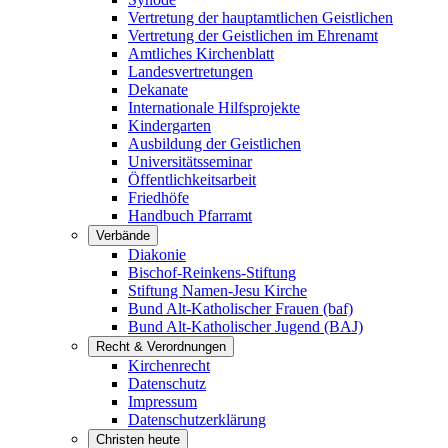
Vertretung der hauptamtlichen Geistlichen
Vertretung der Geistlichen im Ehrenamt
Amtliches Kirchenblatt
Landesvertretungen
Dekanate
Internationale Hilfsprojekte
Kindergarten
Ausbildung der Geistlichen
Universitätsseminar
Öffentlichkeitsarbeit
Friedhöfe
Handbuch Pfarramt
Verbände
Diakonie
Bischof-Reinkens-Stiftung
Stiftung Namen-Jesu Kirche
Bund Alt-Katholischer Frauen (baf)
Bund Alt-Katholischer Jugend (BAJ)
Recht & Verordnungen
Kirchenrecht
Datenschutz
Impressum
Datenschutzerklärung
Christen heute