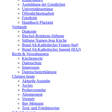
Ausbildung der Geistlichen
Universitätsseminar
Öffentlichkeitsarbeit
Friedhöfe
Handbuch Pfarramt
Verbände
Diakonie
Bischof-Reinkens-Stiftung
Stiftung Namen-Jesu Kirche
Bund Alt-Katholischer Frauen (baf)
Bund Alt-Katholischer Jugend (BAJ)
Recht & Verordnungen
Kirchenrecht
Datenschutz
Impressum
Datenschutzerklärung
Christen heute
Aktuelle Ausgabe
Archiv
Probeexemplar
Abonnement
Vertrieb
Ihre Meinung
Text- und Fotohinweise