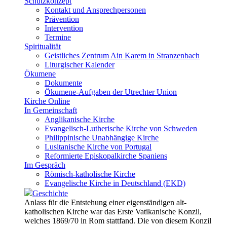
Schutzkonzept
Kontakt und Ansprechpersonen
Prävention
Intervention
Termine
Spiritualität
Geistliches Zentrum Ain Karem in Stranzenbach
Liturgischer Kalender
Ökumene
Dokumente
Ökumene-Aufgaben der Utrechter Union
Kirche Online
In Gemeinschaft
Anglikanische Kirche
Evangelisch-Lutherische Kirche von Schweden
Philippinische Unabhängige Kirche
Lusitanische Kirche von Portugal
Reformierte Episkopalkirche Spaniens
Im Gespräch
Römisch-katholische Kirche
Evangelische Kirche in Deutschland (EKD)
Geschichte
Anlass für die Entstehung einer eigenständigen alt-
katholischen Kirche war das Erste Vatikanische Konzil,
welches 1869/70 in Rom stattfand. Die von diesem Konzil