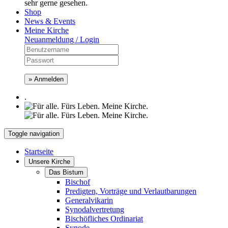
sehr gerne gesehen.
Shop
News & Events
Meine Kirche
Neuanmeldung / Login
» Anmelden
.
Toggle navigation
Startseite
Unsere Kirche
Das Bistum
Bischof
Predigten, Vorträge und Verlautbarungen
Generalvikarin
Synodalvertretung
Bischöfliches Ordinariat
Synode