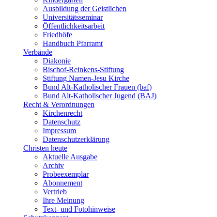
Ausbildung der Geistlichen
Universitätsseminar
Öffentlichkeitsarbeit
Friedhöfe
Handbuch Pfarramt
Verbände
Diakonie
Bischof-Reinkens-Stiftung
Stiftung Namen-Jesu Kirche
Bund Alt-Katholischer Frauen (baf)
Bund Alt-Katholischer Jugend (BAJ)
Recht & Verordnungen
Kirchenrecht
Datenschutz
Impressum
Datenschutzerklärung
Christen heute
Aktuelle Ausgabe
Archiv
Probeexemplar
Abonnement
Vertrieb
Ihre Meinung
Text- und Fotohinweise