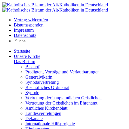
Vertrag widerrufen
Bistumsspenden
Impressum
Datenschutz
Startseite
Unsere Kirche
Das Bistum
Bischof
Predigten, Vorträge und Verlautbarungen
Generalvikarin
Synodalvertretung
Bischöfliches Ordinariat
Synode
Vertretung der hauptamtlichen Geistlichen
Vertretung der Geistlichen im Ehrenamt
Amtliches Kirchenblatt
Landesvertretungen
Dekanate
Internationale Hilfsprojekte
Kindergarten