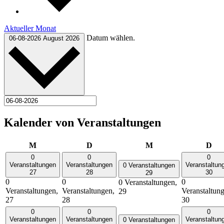
Aktueller Monat
Datum wählen.
06-08-2026
August 2026
Kalender von Veranstaltungen
Montag
Dienstag
Mittwoch
Don
M
D
M
D
0
0
0
Veranstaltungen
Veranstaltungen
Veranstaltun
0 Veranstaltungen
27
28
30
29
0
0
0
0 Veranstaltungen,
Veranstaltungen,
Veranstaltungen,
Veranstaltun
29
27
28
30
0
0
0
Veranstaltungen
Veranstaltungen
Veranstaltun
0 Veranstaltungen