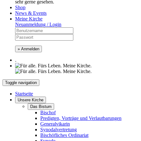
sehr gerne gesehen.
Shop
News & Events
Meine Kirche
Neuanmeldung / Login
» Anmelden
.
Toggle navigation
Startseite
Unsere Kirche
Das Bistum
Bischof
Predigten, Vorträge und Verlautbarungen
Generalvikarin
Synodalvertretung
Bischöfliches Ordinariat
Synode