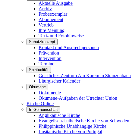
Aktuelle Ausgabe
Archiv
Probeexemplar
Abonnement
Vertrieb
Ihre Meinung
Text- und Fotohinweise
Schutzkonzept
Kontakt und Ansprechpersonen
Prävention
Intervention
Termine
Spiritualität
Geistliches Zentrum Ain Karem in Stranzenbach
Liturgischer Kalender
Ökumene
Dokumente
Ökumene-Aufgaben der Utrechter Union
Kirche Online
In Gemeinschaft
Anglikanische Kirche
Evangelisch-Lutherische Kirche von Schweden
Philippinische Unabhängige Kirche
Lusitanische Kirche von Portugal