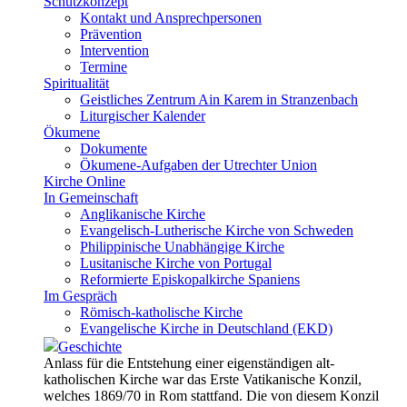
Schutzkonzept
Kontakt und Ansprechpersonen
Prävention
Intervention
Termine
Spiritualität
Geistliches Zentrum Ain Karem in Stranzenbach
Liturgischer Kalender
Ökumene
Dokumente
Ökumene-Aufgaben der Utrechter Union
Kirche Online
In Gemeinschaft
Anglikanische Kirche
Evangelisch-Lutherische Kirche von Schweden
Philippinische Unabhängige Kirche
Lusitanische Kirche von Portugal
Reformierte Episkopalkirche Spaniens
Im Gespräch
Römisch-katholische Kirche
Evangelische Kirche in Deutschland (EKD)
Geschichte
Anlass für die Entstehung einer eigenständigen alt-
katholischen Kirche war das Erste Vatikanische Konzil,
welches 1869/70 in Rom stattfand. Die von diesem Konzil