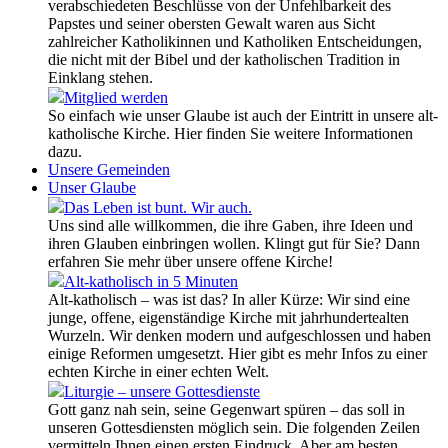
verabschiedeten Beschlüsse von der Unfehlbarkeit des
Papstes und seiner obersten Gewalt waren aus Sicht
zahlreicher Katholikinnen und Katholiken Entscheidungen,
die nicht mit der Bibel und der katholischen Tradition in
Einklang stehen.
Mitglied werden
So einfach wie unser Glaube ist auch der Eintritt in unsere alt-
katholische Kirche. Hier finden Sie weitere Informationen
dazu.
Unsere Gemeinden
Unser Glaube
Das Leben ist bunt. Wir auch.
Uns sind alle willkommen, die ihre Gaben, ihre Ideen und
ihren Glauben einbringen wollen. Klingt gut für Sie? Dann
erfahren Sie mehr über unsere offene Kirche!
Alt-katholisch in 5 Minuten
Alt-katholisch – was ist das? In aller Kürze: Wir sind eine
junge, offene, eigenständige Kirche mit jahrhundertealten
Wurzeln. Wir denken modern und aufgeschlossen und haben
einige Reformen umgesetzt. Hier gibt es mehr Infos zu einer
echten Kirche in einer echten Welt.
Liturgie – unsere Gottesdienste
Gott ganz nah sein, seine Gegenwart spüren – das soll in
unseren Gottesdiensten möglich sein. Die folgenden Zeilen
vermitteln Ihnen einen ersten Eindruck. Aber am besten