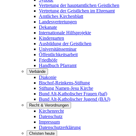
Vertretung der hauptamtlichen Geistlichen
Vertretung der Geistlichen im Ehrenamt
Amtliches Kirchenblatt
Landesvertretungen
Dekanate
Internationale Hilfsprojekte
Kindergarten
Ausbildung der Geistlichen
Universitätsseminar
Öffentlichkeitsarbeit
Friedhöfe
Handbuch Pfarramt
Verbände
Diakonie
Bischof-Reinkens-Stiftung
Stiftung Namen-Jesu Kirche
Bund Alt-Katholischer Frauen (baf)
Bund Alt-Katholischer Jugend (BAJ)
Recht & Verordnungen
Kirchenrecht
Datenschutz
Impressum
Datenschutzerklärung
Christen heute