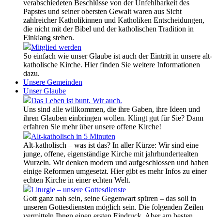
verabschiedeten Beschlüsse von der Unfehlbarkeit des
Papstes und seiner obersten Gewalt waren aus Sicht
zahlreicher Katholikinnen und Katholiken Entscheidungen,
die nicht mit der Bibel und der katholischen Tradition in
Einklang stehen.
Mitglied werden
So einfach wie unser Glaube ist auch der Eintritt in unsere alt-
katholische Kirche. Hier finden Sie weitere Informationen
dazu.
Unsere Gemeinden
Unser Glaube
Das Leben ist bunt. Wir auch.
Uns sind alle willkommen, die ihre Gaben, ihre Ideen und
ihren Glauben einbringen wollen. Klingt gut für Sie? Dann
erfahren Sie mehr über unsere offene Kirche!
Alt-katholisch in 5 Minuten
Alt-katholisch – was ist das? In aller Kürze: Wir sind eine
junge, offene, eigenständige Kirche mit jahrhundertealten
Wurzeln. Wir denken modern und aufgeschlossen und haben
einige Reformen umgesetzt. Hier gibt es mehr Infos zu einer
echten Kirche in einer echten Welt.
Liturgie – unsere Gottesdienste
Gott ganz nah sein, seine Gegenwart spüren – das soll in
unseren Gottesdiensten möglich sein. Die folgenden Zeilen
vermitteln Ihnen einen ersten Eindruck. Aber am besten