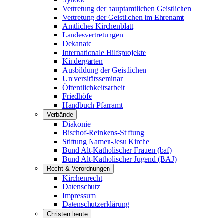
Vertretung der hauptamtlichen Geistlichen
Vertretung der Geistlichen im Ehrenamt
Amtliches Kirchenblatt
Landesvertretungen
Dekanate
Internationale Hilfsprojekte
Kindergarten
Ausbildung der Geistlichen
Universitätsseminar
Öffentlichkeitsarbeit
Friedhöfe
Handbuch Pfarramt
Verbände
Diakonie
Bischof-Reinkens-Stiftung
Stiftung Namen-Jesu Kirche
Bund Alt-Katholischer Frauen (baf)
Bund Alt-Katholischer Jugend (BAJ)
Recht & Verordnungen
Kirchenrecht
Datenschutz
Impressum
Datenschutzerklärung
Christen heute