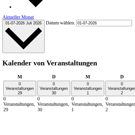
Aktueller Monat
Datum wählen.
01-07-2026
Juli 2026
Kalender von Veranstaltungen
Montag
Dienstag
Mittwoch
Donn
M
D
M
D
0
0
0
0
Veranstaltungen
Veranstaltungen
Veranstaltungen
Veranstaltunge
29
30
1
2
0
0
0
0
Veranstaltungen,
Veranstaltungen,
Veranstaltungen,
Veranstaltunge
29
30
1
2