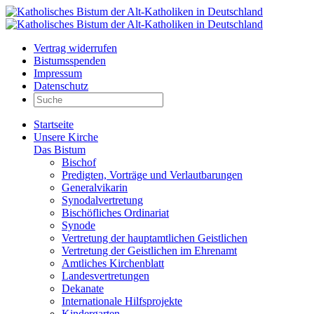
Vertrag widerrufen
Bistumsspenden
Impressum
Datenschutz
Startseite
Unsere Kirche
Das Bistum
Bischof
Predigten, Vorträge und Verlautbarungen
Generalvikarin
Synodalvertretung
Bischöfliches Ordinariat
Synode
Vertretung der hauptamtlichen Geistlichen
Vertretung der Geistlichen im Ehrenamt
Amtliches Kirchenblatt
Landesvertretungen
Dekanate
Internationale Hilfsprojekte
Kindergarten