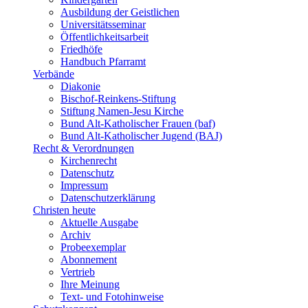
Ausbildung der Geistlichen
Universitätsseminar
Öffentlichkeitsarbeit
Friedhöfe
Handbuch Pfarramt
Verbände
Diakonie
Bischof-Reinkens-Stiftung
Stiftung Namen-Jesu Kirche
Bund Alt-Katholischer Frauen (baf)
Bund Alt-Katholischer Jugend (BAJ)
Recht & Verordnungen
Kirchenrecht
Datenschutz
Impressum
Datenschutzerklärung
Christen heute
Aktuelle Ausgabe
Archiv
Probeexemplar
Abonnement
Vertrieb
Ihre Meinung
Text- und Fotohinweise