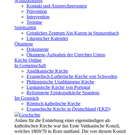
Schutzkonzept
Kontakt und Ansprechpersonen
Prävention
Intervention
Termine
Spiritualität
Geistliches Zentrum Ain Karem in Stranzenbach
Liturgischer Kalender
Ökumene
Dokumente
Ökumene-Aufgaben der Utrechter Union
Kirche Online
In Gemeinschaft
Anglikanische Kirche
Evangelisch-Lutherische Kirche von Schweden
Philippinische Unabhängige Kirche
Lusitanische Kirche von Portugal
Reformierte Episkopalkirche Spaniens
Im Gespräch
Römisch-katholische Kirche
Evangelische Kirche in Deutschland (EKD)
Geschichte
Anlass für die Entstehung einer eigenständigen alt-
katholischen Kirche war das Erste Vatikanische Konzil,
welches 1869/70 in Rom stattfand. Die von diesem Konzil