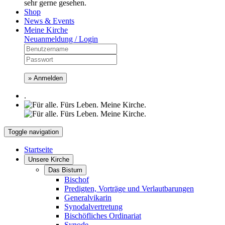
sehr gerne gesehen.
Shop
News & Events
Meine Kirche
Neuanmeldung / Login
» Anmelden
.
Toggle navigation
Startseite
Unsere Kirche
Das Bistum
Bischof
Predigten, Vorträge und Verlautbarungen
Generalvikarin
Synodalvertretung
Bischöfliches Ordinariat
Synode