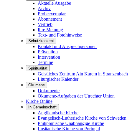
Aktuelle Ausgabe
Archiv
Probeexemplar
Abonnement
Vertrieb
Ihre Meinung
Text- und Fotohinweise
Schutzkonzept
Kontakt und Ansprechpersonen
Prävention
Intervention
Termine
Spiritualität
Geistliches Zentrum Ain Karem in Stranzenbach
Liturgischer Kalender
Ökumene
Dokumente
Ökumene-Aufgaben der Utrechter Union
Kirche Online
In Gemeinschaft
Anglikanische Kirche
Evangelisch-Lutherische Kirche von Schweden
Philippinische Unabhängige Kirche
Lusitanische Kirche von Portugal