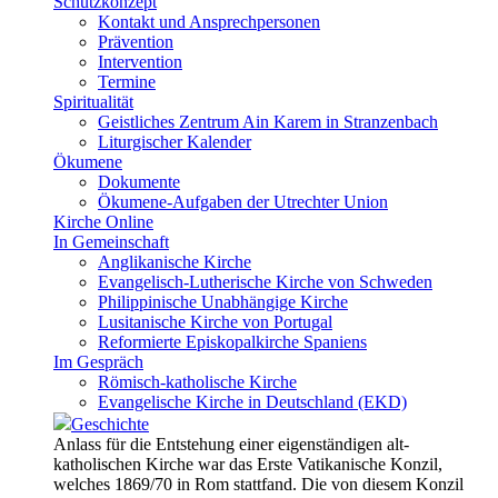
Schutzkonzept
Kontakt und Ansprechpersonen
Prävention
Intervention
Termine
Spiritualität
Geistliches Zentrum Ain Karem in Stranzenbach
Liturgischer Kalender
Ökumene
Dokumente
Ökumene-Aufgaben der Utrechter Union
Kirche Online
In Gemeinschaft
Anglikanische Kirche
Evangelisch-Lutherische Kirche von Schweden
Philippinische Unabhängige Kirche
Lusitanische Kirche von Portugal
Reformierte Episkopalkirche Spaniens
Im Gespräch
Römisch-katholische Kirche
Evangelische Kirche in Deutschland (EKD)
Geschichte
Anlass für die Entstehung einer eigenständigen alt-
katholischen Kirche war das Erste Vatikanische Konzil,
welches 1869/70 in Rom stattfand. Die von diesem Konzil