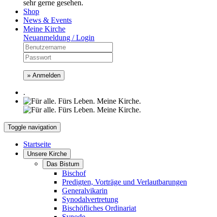
sehr gerne gesehen.
Shop
News & Events
Meine Kirche
Neuanmeldung / Login
» Anmelden
.
Toggle navigation
Startseite
Unsere Kirche
Das Bistum
Bischof
Predigten, Vorträge und Verlautbarungen
Generalvikarin
Synodalvertretung
Bischöfliches Ordinariat
Synode