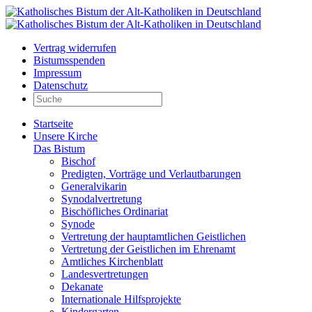
Vertrag widerrufen
Bistumsspenden
Impressum
Datenschutz
Startseite
Unsere Kirche
Das Bistum
Bischof
Predigten, Vorträge und Verlautbarungen
Generalvikarin
Synodalvertretung
Bischöfliches Ordinariat
Synode
Vertretung der hauptamtlichen Geistlichen
Vertretung der Geistlichen im Ehrenamt
Amtliches Kirchenblatt
Landesvertretungen
Dekanate
Internationale Hilfsprojekte
Kindergarten