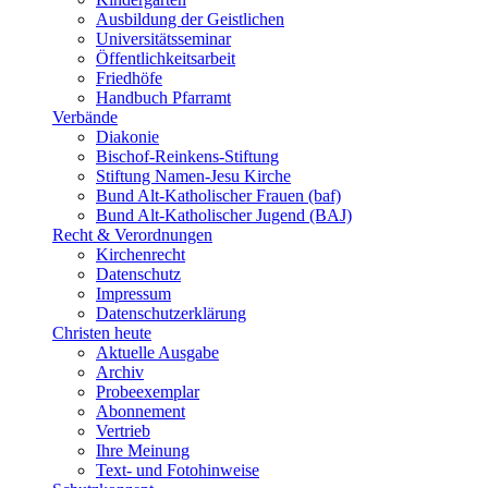
Ausbildung der Geistlichen
Universitätsseminar
Öffentlichkeitsarbeit
Friedhöfe
Handbuch Pfarramt
Verbände
Diakonie
Bischof-Reinkens-Stiftung
Stiftung Namen-Jesu Kirche
Bund Alt-Katholischer Frauen (baf)
Bund Alt-Katholischer Jugend (BAJ)
Recht & Verordnungen
Kirchenrecht
Datenschutz
Impressum
Datenschutzerklärung
Christen heute
Aktuelle Ausgabe
Archiv
Probeexemplar
Abonnement
Vertrieb
Ihre Meinung
Text- und Fotohinweise