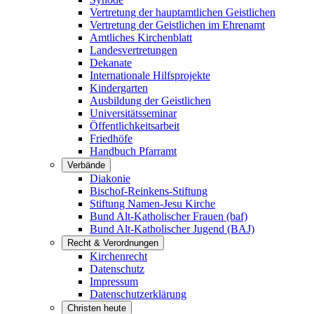
Vertretung der hauptamtlichen Geistlichen
Vertretung der Geistlichen im Ehrenamt
Amtliches Kirchenblatt
Landesvertretungen
Dekanate
Internationale Hilfsprojekte
Kindergarten
Ausbildung der Geistlichen
Universitätsseminar
Öffentlichkeitsarbeit
Friedhöfe
Handbuch Pfarramt
Verbände
Diakonie
Bischof-Reinkens-Stiftung
Stiftung Namen-Jesu Kirche
Bund Alt-Katholischer Frauen (baf)
Bund Alt-Katholischer Jugend (BAJ)
Recht & Verordnungen
Kirchenrecht
Datenschutz
Impressum
Datenschutzerklärung
Christen heute