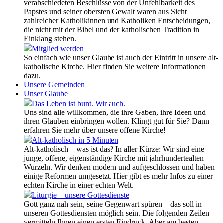
verabschiedeten Beschlüsse von der Unfehlbarkeit des
Papstes und seiner obersten Gewalt waren aus Sicht
zahlreicher Katholikinnen und Katholiken Entscheidungen,
die nicht mit der Bibel und der katholischen Tradition in
Einklang stehen.
Mitglied werden
So einfach wie unser Glaube ist auch der Eintritt in unsere alt-
katholische Kirche. Hier finden Sie weitere Informationen
dazu.
Unsere Gemeinden
Unser Glaube
Das Leben ist bunt. Wir auch.
Uns sind alle willkommen, die ihre Gaben, ihre Ideen und
ihren Glauben einbringen wollen. Klingt gut für Sie? Dann
erfahren Sie mehr über unsere offene Kirche!
Alt-katholisch in 5 Minuten
Alt-katholisch – was ist das? In aller Kürze: Wir sind eine
junge, offene, eigenständige Kirche mit jahrhundertealten
Wurzeln. Wir denken modern und aufgeschlossen und haben
einige Reformen umgesetzt. Hier gibt es mehr Infos zu einer
echten Kirche in einer echten Welt.
Liturgie – unsere Gottesdienste
Gott ganz nah sein, seine Gegenwart spüren – das soll in
unseren Gottesdiensten möglich sein. Die folgenden Zeilen
vermitteln Ihnen einen ersten Eindruck. Aber am besten