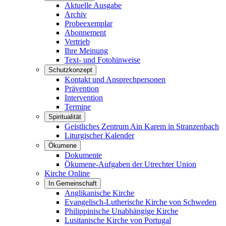
Aktuelle Ausgabe
Archiv
Probeexemplar
Abonnement
Vertrieb
Ihre Meinung
Text- und Fotohinweise
Schutzkonzept
Kontakt und Ansprechpersonen
Prävention
Intervention
Termine
Spiritualität
Geistliches Zentrum Ain Karem in Stranzenbach
Liturgischer Kalender
Ökumene
Dokumente
Ökumene-Aufgaben der Utrechter Union
Kirche Online
In Gemeinschaft
Anglikanische Kirche
Evangelisch-Lutherische Kirche von Schweden
Philippinische Unabhängige Kirche
Lusitanische Kirche von Portugal