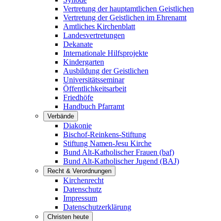
Vertretung der hauptamtlichen Geistlichen
Vertretung der Geistlichen im Ehrenamt
Amtliches Kirchenblatt
Landesvertretungen
Dekanate
Internationale Hilfsprojekte
Kindergarten
Ausbildung der Geistlichen
Universitätsseminar
Öffentlichkeitsarbeit
Friedhöfe
Handbuch Pfarramt
Verbände
Diakonie
Bischof-Reinkens-Stiftung
Stiftung Namen-Jesu Kirche
Bund Alt-Katholischer Frauen (baf)
Bund Alt-Katholischer Jugend (BAJ)
Recht & Verordnungen
Kirchenrecht
Datenschutz
Impressum
Datenschutzerklärung
Christen heute