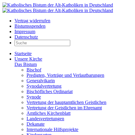
Vertrag widerrufen
Bistumsspenden
Impressum
Datenschutz
Startseite
Unsere Kirche
Das Bistum
Bischof
Predigten, Vorträge und Verlautbarungen
Generalvikarin
Synodalvertretung
Bischöfliches Ordinariat
Synode
Vertretung der hauptamtlichen Geistlichen
Vertretung der Geistlichen im Ehrenamt
Amtliches Kirchenblatt
Landesvertretungen
Dekanate
Internationale Hilfsprojekte
Kindergarten