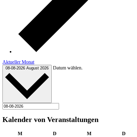
Aktueller Monat
Datum wählen.
08-08-2026
August 2026
Kalender von Veranstaltungen
Montag
Dienstag
Mittwoch
Donn
M
D
M
D