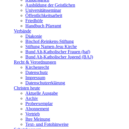
Ausbildung der Geistlichen
Universitätsseminar
Öffentlichkeitsarbeit
Friedhöfe
Handbuch Pfarramt
Verbände
Diakonie
Bischof-Reinkens-Stiftung
Stiftung Namen-Jesu Kirche
Bund Alt-Katholischer Frauen (baf)
Bund Alt-Katholischer Jugend (BAJ)
Recht & Verordnungen
Kirchenrecht
Datenschutz
Impressum
Datenschutzerklärung
Christen heute
Aktuelle Ausgabe
Archiv
Probeexemplar
Abonnement
Vertrieb
Ihre Meinung
Text- und Fotohinweise