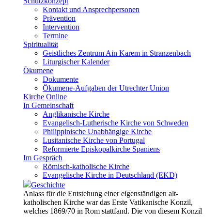
Schutzkonzept
Kontakt und Ansprechpersonen
Prävention
Intervention
Termine
Spiritualität
Geistliches Zentrum Ain Karem in Stranzenbach
Liturgischer Kalender
Ökumene
Dokumente
Ökumene-Aufgaben der Utrechter Union
Kirche Online
In Gemeinschaft
Anglikanische Kirche
Evangelisch-Lutherische Kirche von Schweden
Philippinische Unabhängige Kirche
Lusitanische Kirche von Portugal
Reformierte Episkopalkirche Spaniens
Im Gespräch
Römisch-katholische Kirche
Evangelische Kirche in Deutschland (EKD)
Geschichte
Anlass für die Entstehung einer eigenständigen alt-
katholischen Kirche war das Erste Vatikanische Konzil,
welches 1869/70 in Rom stattfand. Die von diesem Konzil