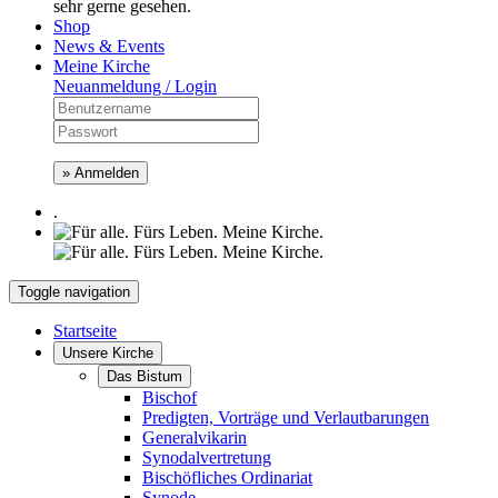
sehr gerne gesehen.
Shop
News & Events
Meine Kirche
Neuanmeldung / Login
» Anmelden
.
Toggle navigation
Startseite
Unsere Kirche
Das Bistum
Bischof
Predigten, Vorträge und Verlautbarungen
Generalvikarin
Synodalvertretung
Bischöfliches Ordinariat
Synode