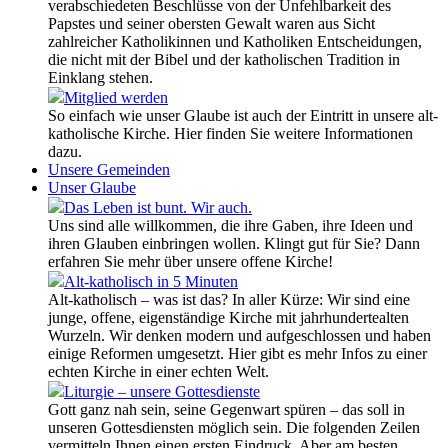
verabschiedeten Beschlüsse von der Unfehlbarkeit des
Papstes und seiner obersten Gewalt waren aus Sicht
zahlreicher Katholikinnen und Katholiken Entscheidungen,
die nicht mit der Bibel und der katholischen Tradition in
Einklang stehen.
Mitglied werden
So einfach wie unser Glaube ist auch der Eintritt in unsere alt-
katholische Kirche. Hier finden Sie weitere Informationen
dazu.
Unsere Gemeinden
Unser Glaube
Das Leben ist bunt. Wir auch.
Uns sind alle willkommen, die ihre Gaben, ihre Ideen und
ihren Glauben einbringen wollen. Klingt gut für Sie? Dann
erfahren Sie mehr über unsere offene Kirche!
Alt-katholisch in 5 Minuten
Alt-katholisch – was ist das? In aller Kürze: Wir sind eine
junge, offene, eigenständige Kirche mit jahrhundertealten
Wurzeln. Wir denken modern und aufgeschlossen und haben
einige Reformen umgesetzt. Hier gibt es mehr Infos zu einer
echten Kirche in einer echten Welt.
Liturgie – unsere Gottesdienste
Gott ganz nah sein, seine Gegenwart spüren – das soll in
unseren Gottesdiensten möglich sein. Die folgenden Zeilen
vermitteln Ihnen einen ersten Eindruck. Aber am besten