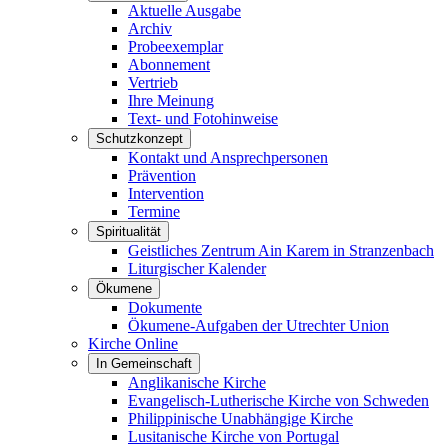
Aktuelle Ausgabe
Archiv
Probeexemplar
Abonnement
Vertrieb
Ihre Meinung
Text- und Fotohinweise
Schutzkonzept
Kontakt und Ansprechpersonen
Prävention
Intervention
Termine
Spiritualität
Geistliches Zentrum Ain Karem in Stranzenbach
Liturgischer Kalender
Ökumene
Dokumente
Ökumene-Aufgaben der Utrechter Union
Kirche Online
In Gemeinschaft
Anglikanische Kirche
Evangelisch-Lutherische Kirche von Schweden
Philippinische Unabhängige Kirche
Lusitanische Kirche von Portugal