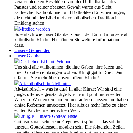
verabschiedeten Beschlüsse von der Unfehlbarkeit des
Papstes und seiner obersten Gewalt waren aus Sicht
zahlreicher Katholikinnen und Katholiken Entscheidungen,
die nicht mit der Bibel und der katholischen Tradition in
Einklang stehen.
Mitglied werden
So einfach wie unser Glaube ist auch der Eintritt in unsere alt-
katholische Kirche. Hier finden Sie weitere Informationen
dazu.
Unsere Gemeinden
Unser Glaube
Das Leben ist bunt. Wir auch.
Uns sind alle willkommen, die ihre Gaben, ihre Ideen und
ihren Glauben einbringen wollen. Klingt gut für Sie? Dann
erfahren Sie mehr über unsere offene Kirche!
Alt-katholisch in 5 Minuten
Alt-katholisch – was ist das? In aller Kürze: Wir sind eine
junge, offene, eigenständige Kirche mit jahrhundertealten
Wurzeln. Wir denken modern und aufgeschlossen und haben
einige Reformen umgesetzt. Hier gibt es mehr Infos zu einer
echten Kirche in einer echten Welt.
Liturgie – unsere Gottesdienste
Gott ganz nah sein, seine Gegenwart spüren – das soll in
unseren Gottesdiensten möglich sein. Die folgenden Zeilen
vermitteln Ihnen einen ersten Eindruck. Aber am besten