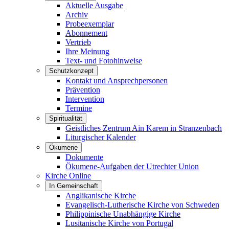
Aktuelle Ausgabe
Archiv
Probeexemplar
Abonnement
Vertrieb
Ihre Meinung
Text- und Fotohinweise
Schutzkonzept
Kontakt und Ansprechpersonen
Prävention
Intervention
Termine
Spiritualität
Geistliches Zentrum Ain Karem in Stranzenbach
Liturgischer Kalender
Ökumene
Dokumente
Ökumene-Aufgaben der Utrechter Union
Kirche Online
In Gemeinschaft
Anglikanische Kirche
Evangelisch-Lutherische Kirche von Schweden
Philippinische Unabhängige Kirche
Lusitanische Kirche von Portugal