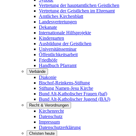
Vertretung der hauptamtlichen Geistlichen
Vertretung der Geistlichen im Ehrenamt
Amtliches Kirchenblatt
Landesvertretungen
Dekanate
Internationale Hilfsprojekte
Kindergarten
Ausbildung der Geistlichen
Universitätsseminar
Öffentlichkeitsarbeit
Friedhöfe
Handbuch Pfarramt
Verbände
Diakonie
Bischof-Reinkens-Stiftung
Stiftung Namen-Jesu Kirche
Bund Alt-Katholischer Frauen (baf)
Bund Alt-Katholischer Jugend (BAJ)
Recht & Verordnungen
Kirchenrecht
Datenschutz
Impressum
Datenschutzerklärung
Christen heute