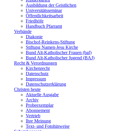
Ausbildung der Geistlichen
Universitätsseminar
Öffentlichkeitsarbeit
Friedhöfe
Handbuch Pfarramt
Verbände
Diakonie
Bischof-Reinkens-Stiftung
Stiftung Namen-Jesu Kirche
Bund Alt-Katholischer Frauen (baf)
Bund Alt-Katholischer Jugend (BAJ)
Recht & Verordnungen
Kirchenrecht
Datenschutz
Impressum
Datenschutzerklärung
Christen heute
Aktuelle Ausgabe
Archiv
Probeexemplar
Abonnement
Vertrieb
Ihre Meinung
Text- und Fotohinweise