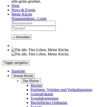
sehr gerne gesehen.
Shop
News & Events
Meine Kirche
Neuanmeldung / Login
» Anmelden
.
Toggle navigation
Startseite
Unsere Kirche
Das Bistum
Bischof
Predigten, Vorträge und Verlautbarungen
Generalvikarin
Synodalvertretung
Bischöfliches Ordinariat
Synode