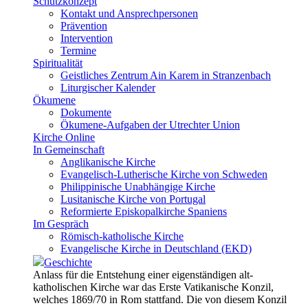
Schutzkonzept
Kontakt und Ansprechpersonen
Prävention
Intervention
Termine
Spiritualität
Geistliches Zentrum Ain Karem in Stranzenbach
Liturgischer Kalender
Ökumene
Dokumente
Ökumene-Aufgaben der Utrechter Union
Kirche Online
In Gemeinschaft
Anglikanische Kirche
Evangelisch-Lutherische Kirche von Schweden
Philippinische Unabhängige Kirche
Lusitanische Kirche von Portugal
Reformierte Episkopalkirche Spaniens
Im Gespräch
Römisch-katholische Kirche
Evangelische Kirche in Deutschland (EKD)
Geschichte
Anlass für die Entstehung einer eigenständigen alt-
katholischen Kirche war das Erste Vatikanische Konzil,
welches 1869/70 in Rom stattfand. Die von diesem Konzil