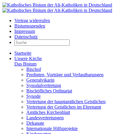
Vertrag widerrufen
Bistumsspenden
Impressum
Datenschutz
Startseite
Unsere Kirche
Das Bistum
Bischof
Predigten, Vorträge und Verlautbarungen
Generalvikarin
Synodalvertretung
Bischöfliches Ordinariat
Synode
Vertretung der hauptamtlichen Geistlichen
Vertretung der Geistlichen im Ehrenamt
Amtliches Kirchenblatt
Landesvertretungen
Dekanate
Internationale Hilfsprojekte
Kindergarten