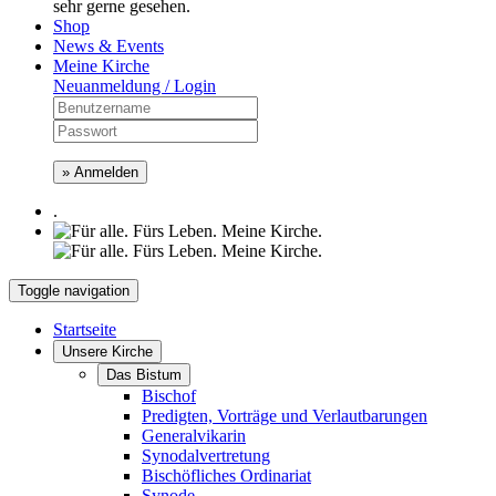
sehr gerne gesehen.
Shop
News & Events
Meine Kirche
Neuanmeldung / Login
» Anmelden
.
Toggle navigation
Startseite
Unsere Kirche
Das Bistum
Bischof
Predigten, Vorträge und Verlautbarungen
Generalvikarin
Synodalvertretung
Bischöfliches Ordinariat
Synode