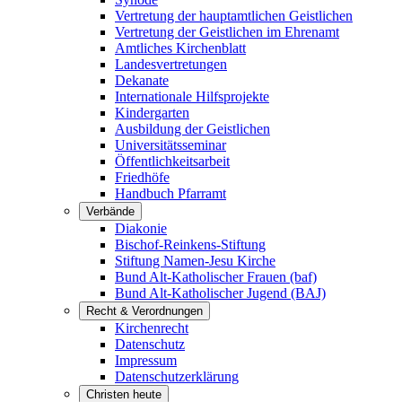
Vertretung der hauptamtlichen Geistlichen
Vertretung der Geistlichen im Ehrenamt
Amtliches Kirchenblatt
Landesvertretungen
Dekanate
Internationale Hilfsprojekte
Kindergarten
Ausbildung der Geistlichen
Universitätsseminar
Öffentlichkeitsarbeit
Friedhöfe
Handbuch Pfarramt
Verbände
Diakonie
Bischof-Reinkens-Stiftung
Stiftung Namen-Jesu Kirche
Bund Alt-Katholischer Frauen (baf)
Bund Alt-Katholischer Jugend (BAJ)
Recht & Verordnungen
Kirchenrecht
Datenschutz
Impressum
Datenschutzerklärung
Christen heute