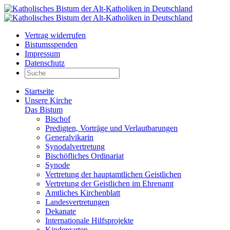
Vertrag widerrufen
Bistumsspenden
Impressum
Datenschutz
Startseite
Unsere Kirche
Das Bistum
Bischof
Predigten, Vorträge und Verlautbarungen
Generalvikarin
Synodalvertretung
Bischöfliches Ordinariat
Synode
Vertretung der hauptamtlichen Geistlichen
Vertretung der Geistlichen im Ehrenamt
Amtliches Kirchenblatt
Landesvertretungen
Dekanate
Internationale Hilfsprojekte
Kindergarten