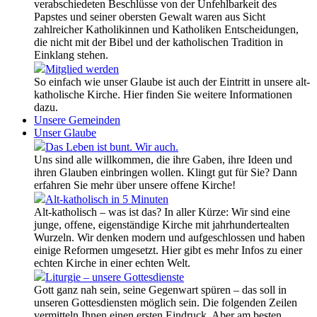
verabschiedeten Beschlüsse von der Unfehlbarkeit des
Papstes und seiner obersten Gewalt waren aus Sicht
zahlreicher Katholikinnen und Katholiken Entscheidungen,
die nicht mit der Bibel und der katholischen Tradition in
Einklang stehen.
Mitglied werden
So einfach wie unser Glaube ist auch der Eintritt in unsere alt-
katholische Kirche. Hier finden Sie weitere Informationen
dazu.
Unsere Gemeinden
Unser Glaube
Das Leben ist bunt. Wir auch.
Uns sind alle willkommen, die ihre Gaben, ihre Ideen und
ihren Glauben einbringen wollen. Klingt gut für Sie? Dann
erfahren Sie mehr über unsere offene Kirche!
Alt-katholisch in 5 Minuten
Alt-katholisch – was ist das? In aller Kürze: Wir sind eine
junge, offene, eigenständige Kirche mit jahrhundertealten
Wurzeln. Wir denken modern und aufgeschlossen und haben
einige Reformen umgesetzt. Hier gibt es mehr Infos zu einer
echten Kirche in einer echten Welt.
Liturgie – unsere Gottesdienste
Gott ganz nah sein, seine Gegenwart spüren – das soll in
unseren Gottesdiensten möglich sein. Die folgenden Zeilen
vermitteln Ihnen einen ersten Eindruck. Aber am besten