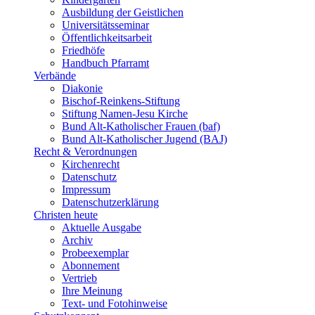
Ausbildung der Geistlichen
Universitätsseminar
Öffentlichkeitsarbeit
Friedhöfe
Handbuch Pfarramt
Verbände
Diakonie
Bischof-Reinkens-Stiftung
Stiftung Namen-Jesu Kirche
Bund Alt-Katholischer Frauen (baf)
Bund Alt-Katholischer Jugend (BAJ)
Recht & Verordnungen
Kirchenrecht
Datenschutz
Impressum
Datenschutzerklärung
Christen heute
Aktuelle Ausgabe
Archiv
Probeexemplar
Abonnement
Vertrieb
Ihre Meinung
Text- und Fotohinweise