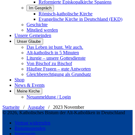
Reformierte Episkopalkirche Spaniens
Im Gespräch
Römisch-katholische Kirche
Evangelische Kirche in Deutschland (EKD)
Geschichte
Mitglied werden
Unsere Gemeinden
Unser Glaube
Das Leben ist bunt. Wir auch.
Alt-katholisch in 5 Minuten
Liturgie – unsere Gottesdienste
Von Bischof zu Bischof
Häufige Fragen – gute Antworten
Gleichberechtigung als Grundsatz
Shop
News & Events
Meine Kirche
Neuanmeldung / Login
Startseite
/
Ausgabe
/
2023 November
© 2026, Katholisches Bistum der Alt-Katholiken in Deutschland
Vertrag widerrufen
Bistumsspenden
Impressum