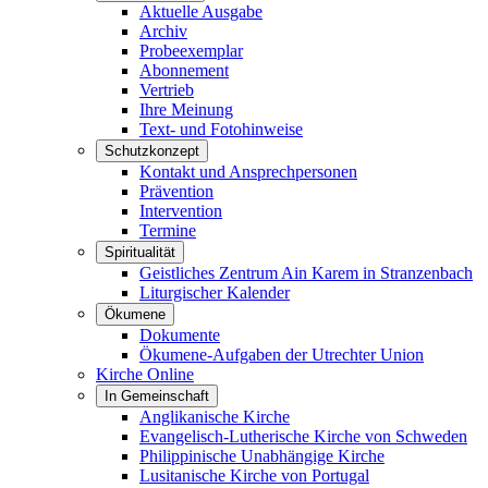
Aktuelle Ausgabe
Archiv
Probeexemplar
Abonnement
Vertrieb
Ihre Meinung
Text- und Fotohinweise
Schutzkonzept
Kontakt und Ansprechpersonen
Prävention
Intervention
Termine
Spiritualität
Geistliches Zentrum Ain Karem in Stranzenbach
Liturgischer Kalender
Ökumene
Dokumente
Ökumene-Aufgaben der Utrechter Union
Kirche Online
In Gemeinschaft
Anglikanische Kirche
Evangelisch-Lutherische Kirche von Schweden
Philippinische Unabhängige Kirche
Lusitanische Kirche von Portugal