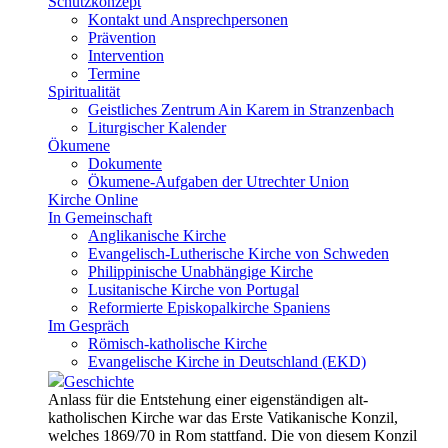
Schutzkonzept
Kontakt und Ansprechpersonen
Prävention
Intervention
Termine
Spiritualität
Geistliches Zentrum Ain Karem in Stranzenbach
Liturgischer Kalender
Ökumene
Dokumente
Ökumene-Aufgaben der Utrechter Union
Kirche Online
In Gemeinschaft
Anglikanische Kirche
Evangelisch-Lutherische Kirche von Schweden
Philippinische Unabhängige Kirche
Lusitanische Kirche von Portugal
Reformierte Episkopalkirche Spaniens
Im Gespräch
Römisch-katholische Kirche
Evangelische Kirche in Deutschland (EKD)
Geschichte
Anlass für die Entstehung einer eigenständigen alt-
katholischen Kirche war das Erste Vatikanische Konzil,
welches 1869/70 in Rom stattfand. Die von diesem Konzil